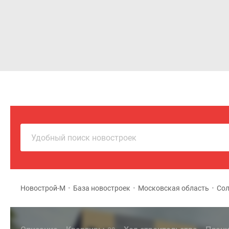
Новостройки
Квартиры
Удобный поиск новостроек
Новострой-М
•
База новостроек
•
Московская область
•
Сол