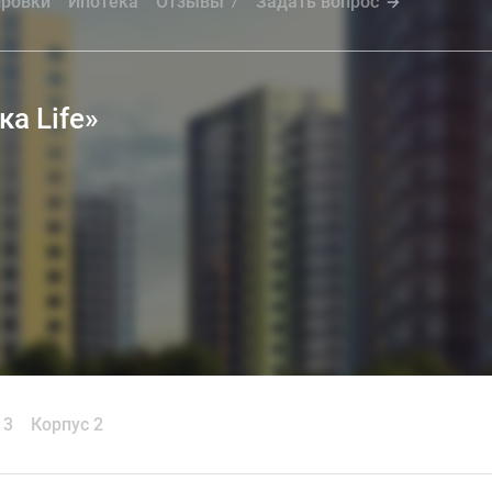
ровки
Ипотека
Отзывы
Задать вопрос
7
а Life»
 3
Корпус 2