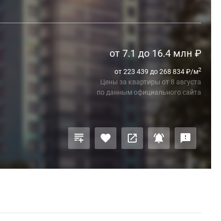
от 7.1 до 16.4 млн
₽
2
от 223 439 до 268 834
₽
/м
Цены за квартиры
от
8 августа
по данным официального сайта