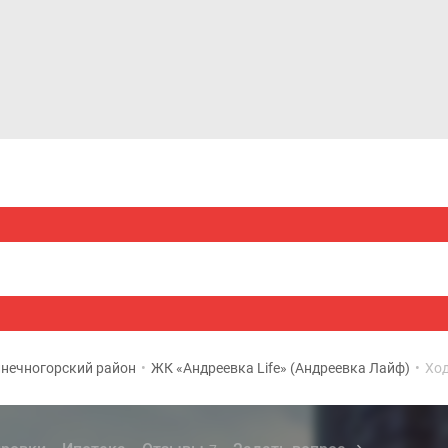
Дома и коттеджи
Ипотека
Медиа
Консультация
нечногорский район
•
ЖК «Андреевка Life» (Андреевка Лайф)
•
Ход