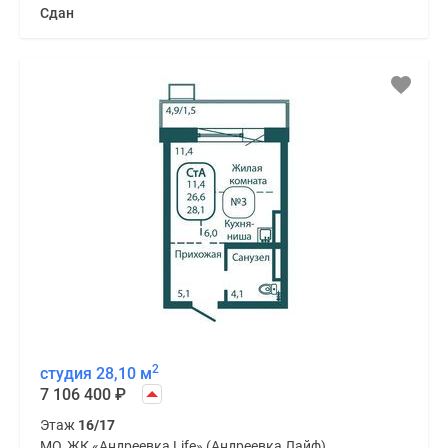
Сдан
2
студия 28,10 м
7 106 400
₽
Этаж
16/17
МО, ЖК «Андреевка Life» (Андреевка Лайф)