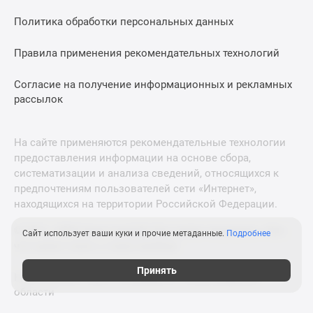
Политика обработки персональных данных
Правила применения рекомендательных технологий
Согласие на получение информационных и рекламных
рассылок
На сайте применяются рекомендательные технологии
предоставления информации на основе сбора,
систематизации и анализа сведений, относящихся к
предпочтениям пользователей сети «Интернет»,
находящихся на территории Российской Федерации.
© 2011—2026 Новострой-М. Все права защищены. Всё,
Сайт использует ваши куки и прочие метаданные.
Подробнее
что нужно знать о новостройках
Принять
Новостройки Санкт-Петербурга и Ленинградской
области