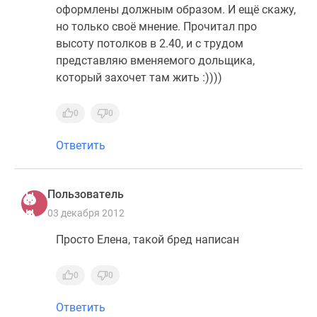
застройщиком
оформлены должным образом. И ещё скажу,
Rutube
но только своё мнение. Прочитал про
Поиск
высоту потолков в 2.40, и с трудом
дома
представляю вменяемого дольщика,
в
который захочет там жить :))))
Москве
Программа
0
0
реновации
в
Ответить
Москве
Новостройки
премиум-
Пользователь
класса
03 декабря 2012
Новостройки
Просто Елена, такой бред написан
бизнес-
класса
Рассрочка
0
0
Траншевая
Ответить
ипотека