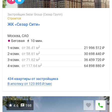
Застройщик Sezar Group (Сезар Групп)
Строится
ЖК «Сезар Сити»
Москва, САО
Беговая
10 мин.
2
1-комн.
от 36.41 м
21 996 512
₽
2
2-комн.
от 58.61 м
30 698 440
₽
2
3-комн.
от 71.62 м
36 459 720
₽
2
4-комн.
от 117.64 м
64 898 880
₽
434 квартиры от застройщика
В ипотеку от 123 895
₽
/мес
4.6
198