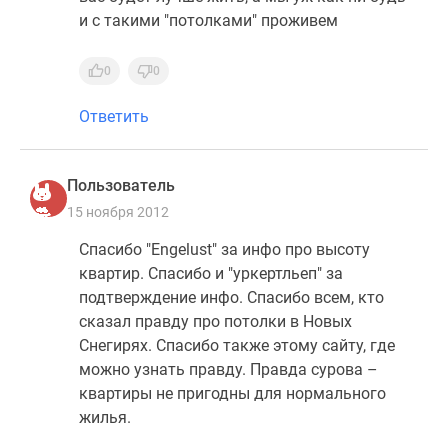
и с такими "потолками" проживем
поселки
у
водоема
0
0
Коттеджные
Ответить
поселки
в
ипотеку
Пользователь
Бизнес-
15 ноября 2012
центры
Коттеджи
Спасибо "Engelust" за инфо про высоту
Скидки
квартир. Спасибо и "уркертльеп" за
и
подтверждение инфо. Спасибо всем, кто
акции
сказал правду про потолки в Новых
Макс
Снегирях. Спасибо также этому сайту, где
можно узнать правду. Правда сурова –
квартиры не пригодны для нормального
жилья.