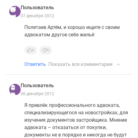
Дзен
Пользователь
Машино-
07 декабря 2012
места
Полетаев Артём, и хорошо ищите с своим
Апартаменты
адвокатом другое себе жильё
#траншевая
ипотека
0
0
#рассрочка
ИТ-
Ответить
Показать все комментарии
ипотека
Квартиры
со
Пользователь
скидками
06 декабря 2012
до
41%
Я привлёк профессионального адвоката,
Видео
специализирующегося на новостройках, для
360°
изучения документов застройщика. Мнение
новостроек
адвоката – отказаться от покупки,
Субсидированная
документы не в порядке и никогда не будут