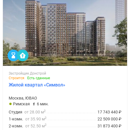
Застройщик Донстрой
Строится
Есть сданные
Жилой квартал «Символ»
Москва, ЮВАО
Римская
6 мин.
2
Студия
от 28.00 м
17 743 440
₽
2
1-комн.
от 35.90 м
22 509 000
₽
2
2-комн.
от 52.50 м
31 873 400
₽