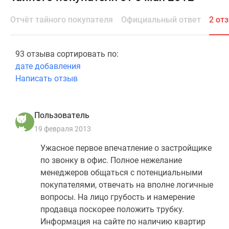
Специальные
Отчёт тайного покупателя
Официальный ответ
2 от
предложения
Коммерческие
помещения
93 отзыва сортировать по:
Продавцы
дате добавления
и
Написать отзыв
застройщики
Панорамы
новостроек
Пользователь
Видеообзор
19 февраля 2013
новостроек
Экспертиза
Ужасное первое впечатление о застройщике
новостроек
по звонку в офис. Полное нежелание
Экология
менеджеров общаться с потенциальными
Москвы
покупателями, отвечать на вполне логичные
и
вопросы. На лицо грубость и намерение
Подмосковья
продавца поскорее положить трубку.
Студии
Информация на сайте по наличию квартир