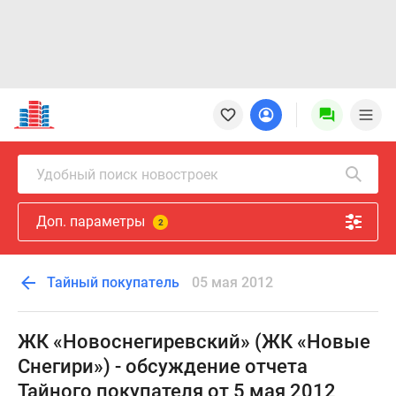
Новостройки
Квартиры
Ипотека
Новостройки
Удобный поиск новостроек
Москвы
Новостройки
Доп. параметры
Подмосковья
2
Новостройки
Новой
Тайный покупатель
05 мая 2012
Москвы
Готовые
новостройки
ЖК «Новоснегиревский» (ЖК «Новые
Новостройки
Снегири») - обсуждение отчета
на
Тайного покупателя от 5 мая 2012
карте