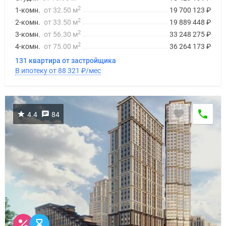
2
1-комн.
от 32.50 м
19 700 123
₽
2
2-комн.
от 33.50 м
19 889 448
₽
2
3-комн.
от 56.30 м
33 248 275
₽
2
4-комн.
от 75.00 м
36 264 173
₽
131 квартира от застройщика
В ипотеку от 88 321
₽
/мес
4.4
84