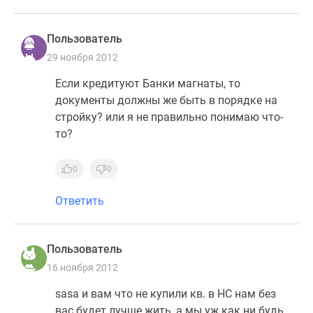
Дома
и
Пользователь
коттеджи
29 ноября 2012
Коттеджные
поселки
Если кредитуют Банки магнаты, то
в
документы должны же быть в порядке на
Новой
стройку? или я не правильно понимаю что-
Москве
то?
Готовые
коттеджные
0
0
поселки
Строящиеся
Ответить
коттеджные
поселки
Коттеджные
Пользователь
поселки
16 ноября 2012
в
sasa и вам что не купили кв. в НС нам без
лесу
вас будет лучше жить, а мы уж как ни будь
Коттеджные