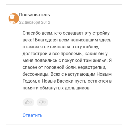
Новости
недвижимости
Пользователь
Мнение
22 декабря 2012
эксперта
Аналитика
Спасибо всем, кто освещает эту стройку
рынка
века! Благодаря всем написавшим здесь
Покупателю
отзывы я не вляпался в эту кабалу,
Экспертиза
долгострой и все проблемы, какие бы у
новостроек
меня появились с покупкой там жилья. Я
Эксперты
спасён от головной боли, нервотрепки,
и
бессонницы. Всех с наступающим Новым
авторы
Годом, а Новые Васюки пусть остаются в
О
памяти обманутых дольщиков.
проекте
Контакты
0
0
Реклама
на
Ответить
сайте
Vk