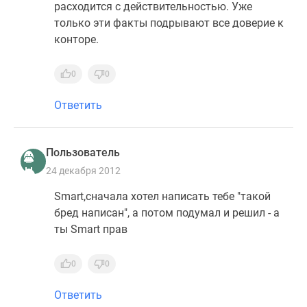
1-
расходится с действительностью. Уже
комнатные
только эти факты подрывают все доверие к
2-
конторе.
комнатные
3-
0
0
комнатные
Квартиры
Ответить
на
карте
Ипотечный
Пользователь
калькулятор
24 декабря 2012
Семейная
Smart,сначала хотел написать тебе "такой
ипотека
бред написан", а потом подумал и решил - а
Военная
ты Smart прав
ипотека
Банки
0
0
и
программы
Ответить
Медиа