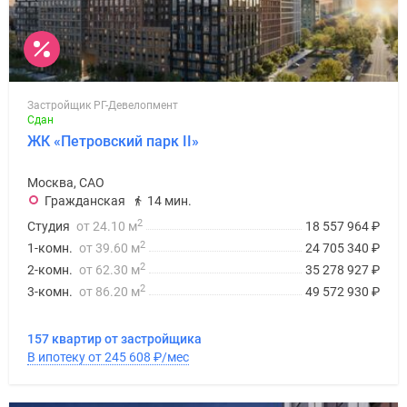
Застройщик РГ-Девелопмент
Сдан
ЖК «Петровский парк II»
Москва, САО
Гражданская
14 мин.
2
Студия
от 24.10 м
18 557 964
₽
2
1-комн.
от 39.60 м
24 705 340
₽
2
2-комн.
от 62.30 м
35 278 927
₽
2
3-комн.
от 86.20 м
49 572 930
₽
157 квартир от застройщика
В ипотеку от 245 608
₽
/мес