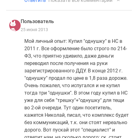
Ответить
Показать все комментарии
застройщиком
Rutube
Поиск
Пользователь
дома
25 июня 2013
в
Москве
Мой личный опыт: Купил "однушку" в НС в
Программа
2011 г. Все оформление было строго по 214-
реновации
ФЗ, что приятно удивило, даже деньги
в
переводил после получения на руки
Москве
зарегистрированного ДДУ. В конце 2012 г.
Новостройки
"однушку" продал по цене в 1,8 раза дороже.
премиум-
Очень пожалел, что испугался и не купил
класса
тогда три "однушки". В этом году купил в НС
Новостройки
уже для себя "трешку"+"однушку" для тещи
бизнес-
во 2-ой очереди. Тут один посетитель,
класса
кажется Николай, писал, что комплекс будет
Рассрочка
без коммуникаций, т.к. они стоят нереально
Траншевая
дорого. Вот пускай этот "специалист" и
ипотека
ответит нам, на сколько дорого: ск. стоит