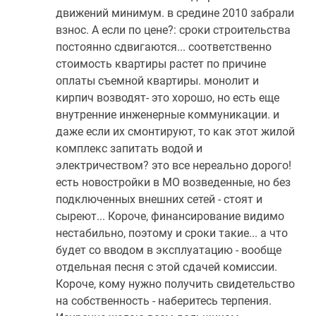
движений минимум. в средине 2010 забрали
поселки
взнос. А если по цене?: сроки строительства
у
постоянно сдвигаются... соответственно
водоема
стоимость квартиры растет по причине
Коттеджные
оплаты съемной квартиры. монолит и
поселки
кирпич возводят- это хорошо, но есть еще
в
внутренние инженерные коммуникации. и
ипотеку
даже если их смонтируют, то как этот жилой
Бизнес-
комплекс запитать водой и
центры
электричеством? это все нереально дорого!
Коттеджи
есть новостройки в МО возведенные, но без
Скидки
подключенных внешних сетей - стоят и
и
сыреют... Короче, финансирование видимо
акции
нестабильно, поэтому и сроки такие... а что
Макс
будет со вводом в эксплуатацию - вообще
отдельная песня с этой сдачей комиссии.
Короче, кому нужно получить свидетельство
на собственность - наберитесь терпения.