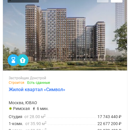
Застройщик Донстрой
Строится
Есть сданные
Жилой квартал «Символ»
Москва, ЮВАО
Римская
6 мин.
2
Студия
от 28.00 м
17 743 440
₽
2
1-комн.
от 35.90 м
22 677 200
₽
2