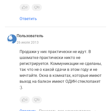
Дзен
0
0
Машино-
места
Ответить
Апартаменты
#траншевая
ипотека
Пользователь
#рассрочка
26 июля 2013
ИТ-
Продажи у них практически не идут. В
ипотека
шахматке практически никто не
Квартиры
регистрируется. Коммуникации не сделаны,
со
так что не о какой сдачи в этом году и не
скидками
мечтайте. Окна в комнатах, которые имеют
до
выход на балкон имеют ОДИН стеклопакет
41%
:).
Видео
360°
0
0
новостроек
Субсидированная