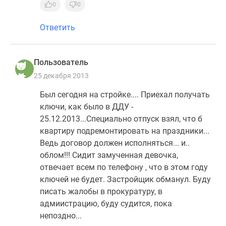
0
0
Новости
недвижимости
Ответить
Мнение
эксперта
Аналитика
Пользователь
рынка
25 декабря 2013
Покупателю
Экспертиза
Был сегодня на стройке.... Приехал получать
новостроек
ключи, как было в ДДУ -
Эксперты
25.12.2013...Специально отпуск взял, что б
и
квартиру подремонтировать на праздники...
авторы
Ведь договор должен исполняться... и..
О
облом!!! Сидит замученная девочка,
проекте
отвечает всем по телефону , что в этом году
Контакты
ключей не будет. Застройщик обманул. Буду
Реклама
писать жалобы в прокуратуру, в
на
адмиистрацию, буду судится, пока
сайте
непоздно...
Vk