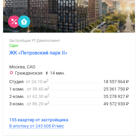
Застройщик РГ-Девелопмент
Сдан
ЖК «Петровский парк II»
Москва, САО
Гражданская
14 мин.
2
Студия
от 24.10 м
18 557 964
₽
2
1-комн.
от 39.60 м
25 361 750
₽
2
2-комн.
от 62.30 м
35 278 927
₽
2
3-комн.
от 86.20 м
49 572 930
₽
155 квартир от застройщика
В ипотеку от 245 608
₽
/мес