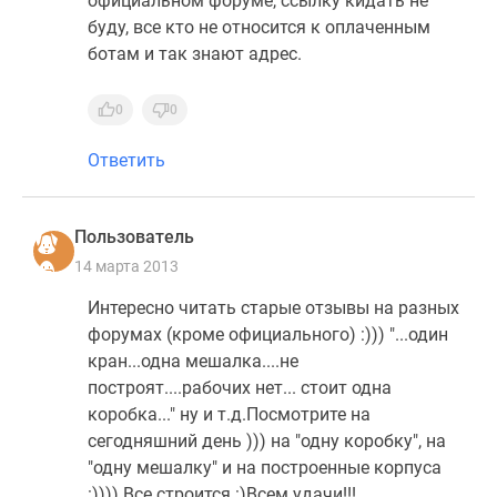
официальном форуме, ссылку кидать не
буду, все кто не относится к оплаченным
ботам и так знают адрес.
0
0
Ответить
Пользователь
14 марта 2013
Интересно читать старые отзывы на разных
форумах (кроме официального) :))) "...один
кран...одна мешалка....не
построят....рабочих нет... стоит одна
коробка..." ну и т.д.Посмотрите на
сегодняшний день ))) на "одну коробку", на
"одну мешалку" и на построенные корпуса
:)))) Все строится :)Всем удачи!!!