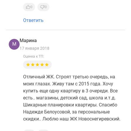
1-
0
0
комнатные
2-
Ответить
комнатные
3-
комнатные
Марина
Квартиры
М
17 января 2018
на
Оценка к ТП:
карте
Ипотечный
калькулятор
Отличный ЖК. Строят третью очередь, на
Семейная
моих глазах. Живу там с 2015 года. Хочу
ипотека
купить еще одну квартиру в 3 очереди. Все
Военная
есть.. магазины, детский сад, школа и.т.д.
ипотека
Шикарные планировки квартиры. Спасибо
Банки
Надежде Белоусовой, за персональные
и
скидки.. Люблю наш ЖК Новоснегиревский.
программы
Медиа