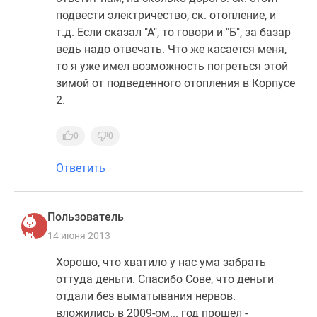
Дома
подвести электричество, ск. отопление, и
и
т.д. Если сказал "А", то говори и "Б", за базар
коттеджи
ведь надо отвечать. Что же касается меня,
Коттеджные
то я уже имел возможность погреться этой
поселки
зимой от подведенного отопления в Корпусе
в
2.
Новой
Москве
0
0
Готовые
коттеджные
Ответить
поселки
Строящиеся
коттеджные
Пользователь
поселки
14 июня 2013
Коттеджные
Хорошо, что хватило у нас ума забрать
поселки
оттуда деньги. Спасибо Сове, что деньги
в
отдали без выматывания нервов.
лесу
вложились в 2009-ом... год прошел -
Коттеджные