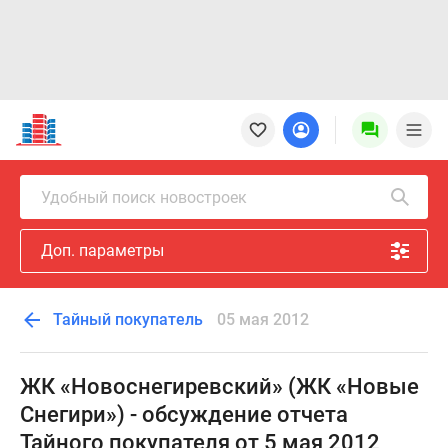
Новостройки
Квартиры
Ипотека
Новостройки
Удобный поиск новостроек
Москвы
Новостройки
Доп. параметры
Подмосковья
Новостройки
Новой
Тайный покупатель
05 мая 2012
Москвы
Готовые
новостройки
ЖК «Новоснегиревский» (ЖК «Новые
Новостройки
Снегири») - обсуждение отчета
на
Тайного покупателя от 5 мая 2012
карте