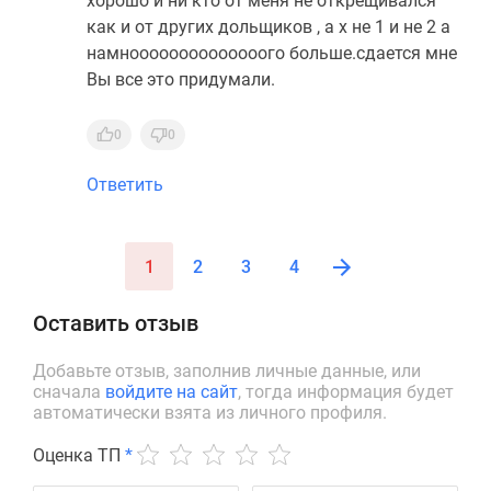
хорошо и ни кто от меня не открещивался
как и от других дольщиков , а х не 1 и не 2 а
намноооооооооооооого больше.сдается мне
Вы все это придумали.
0
0
Ответить
1
2
3
4
Оставить отзыв
Добавьте отзыв, заполнив личные данные, или
сначала
войдите на сайт
, тогда информация будет
автоматически взята из личного профиля.
Оценка ТП
*