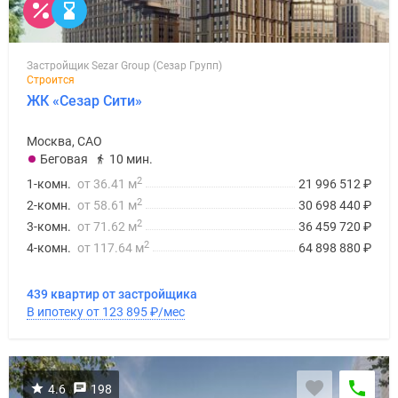
Застройщик Sezar Group (Сезар Групп)
Строится
ЖК «Сезар Сити»
Москва, САО
Беговая
10 мин.
2
1-комн.
от 36.41 м
21 996 512
₽
2
2-комн.
от 58.61 м
30 698 440
₽
2
3-комн.
от 71.62 м
36 459 720
₽
2
4-комн.
от 117.64 м
64 898 880
₽
439 квартир от застройщика
В ипотеку от 123 895
₽
/мес
4.6
198