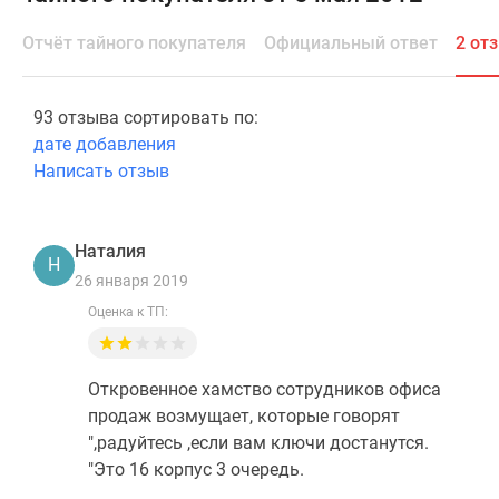
Специальные
Отчёт тайного покупателя
Официальный ответ
2 от
предложения
Коммерческие
помещения
93 отзыва сортировать по:
Продавцы
дате добавления
и
Написать отзыв
застройщики
Панорамы
новостроек
Наталия
Н
Видеообзор
26 января 2019
новостроек
Оценка к ТП:
Экспертиза
новостроек
Экология
Откровенное хамство сотрудников офиса
Москвы
продаж возмущает, которые говорят
и
",радуйтесь ,если вам ключи достанутся.
Подмосковья
"Это 16 корпус 3 очередь.
Студии