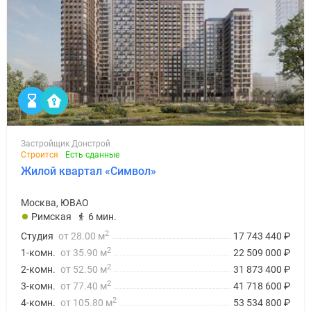
Застройщик Донстрой
Строится
Есть сданные
Жилой квартал «Символ»
Москва, ЮВАО
Римская
6 мин.
2
Студия
от 28.00 м
17 743 440
₽
2
1-комн.
от 35.90 м
22 509 000
₽
2
2-комн.
от 52.50 м
31 873 400
₽
2
3-комн.
от 77.40 м
41 718 600
₽
2
4-комн.
от 105.80 м
53 534 800
₽