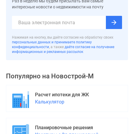
Раз в неделю мы будем присылать вам самые
1-
интересные новости о недвижимости на почту
комнатные
2-
комнатные
3-
комнатные
Нажимая на кнопку, вы даёте согласие на обработку своих
персональных данных и принимаете политику
Квартиры
конфиденциальности
, а также
даёте согласие на получение
на
информационных и рекламных рассылок
карте
Ипотечный
калькулятор
Популярно на
Новострой-М
Семейная
ипотека
Расчет ипотеки для ЖК
Военная
Калькулятор
ипотека
Банки
и
программы
Планировочные решения
Медиа