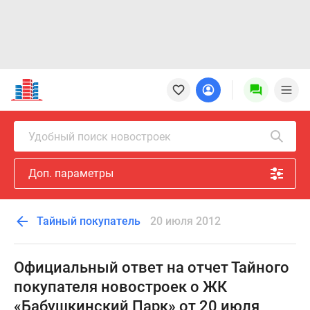
Новостройки
Квартиры
Ипотека
Новостройки
Удобный поиск новостроек
Москвы
Новостройки
Доп. параметры
Подмосковья
Новостройки
Новой
Тайный покупатель
20 июля 2012
Москвы
Готовые
новостройки
Официальный ответ на отчет Тайного
Новостройки
покупателя новостроек о ЖК
на
«Бабушкинский Парк» от 20 июля
карте