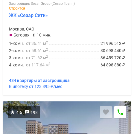
Застройщик Sezar Group (Сезар Групп)
поселки
Строится
у
ЖК «Сезар Сити»
водоема
Коттеджные
Москва, САО
поселки
Беговая
10 мин.
в
2
1-комн.
от 36.41 м
21 996 512
₽
ипотеку
2
2-комн.
от 58.61 м
30 698 440
₽
Бизнес-
2
3-комн.
от 71.62 м
36 459 720
₽
центры
2
4-комн.
от 117.64 м
64 898 880
₽
Коттеджи
Скидки
434 квартиры от застройщика
и
В ипотеку от 123 895
₽
/мес
акции
Макс
4.6
198