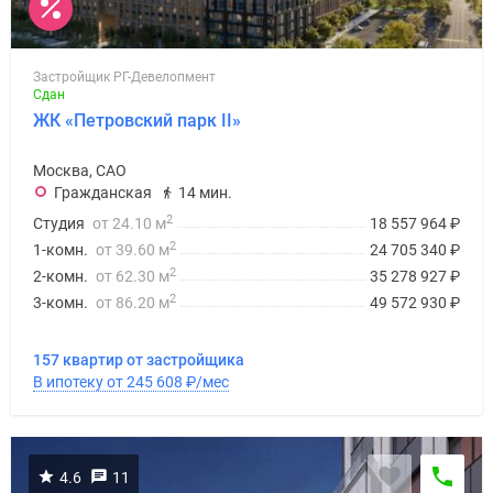
Дзен
Машино-
места
Застройщик РГ-Девелопмент
Сдан
Апартаменты
ЖК «Петровский парк II»
#траншевая
ипотека
Москва, САО
#рассрочка
Гражданская
14 мин.
ИТ-
2
Студия
от 24.10 м
18 557 964
₽
ипотека
2
1-комн.
от 39.60 м
24 705 340
₽
Квартиры
2
2-комн.
от 62.30 м
35 278 927
₽
со
2
3-комн.
от 86.20 м
49 572 930
₽
скидками
до
157 квартир от застройщика
41%
В ипотеку от 245 608
₽
/мес
Видео
360°
новостроек
Субсидированная
4.6
11