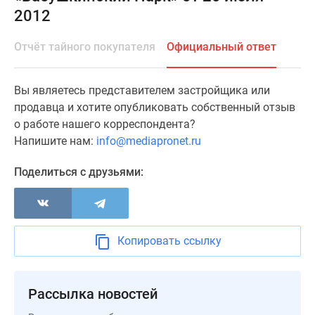
2012
Специальные
предложения
Отчёт тайного покупателя
Официальный ответ
Коммерческие
помещения
Продавцы
Вы являетесь представителем застройщика или
и
продавца и хотите опубликовать собственный отзыв
застройщики
о работе нашего корреспондента?
Панорамы
Напишите нам:
info@mediapronet.ru
новостроек
Видеообзор
Поделиться с друзьями:
новостроек
Экспертиза
новостроек
Экология
Копировать ссылку
Москвы
и
Подмосковья
Рассылка новостей
Студии