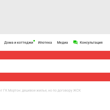
Дома и коттеджи
Ипотека
Медиа
Консультация
 ГК Мортон: дешевое жилье, но по договору ЖСК