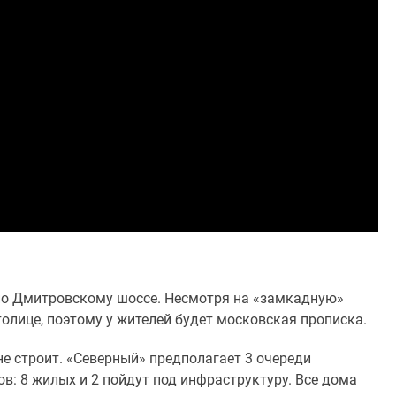
 по Дмитровскому шоссе. Несмотря на «замкадную»
олице, поэтому у жителей будет московская прописка.
не строит. «Северный» предполагает 3 очереди
ов: 8 жилых и 2 пойдут под инфраструктуру. Все дома