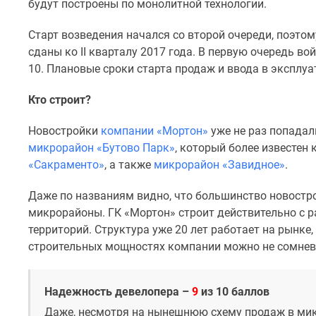
новостроек
будут построены по монолитной технологии.
Эксперты
и
Старт возведения начался со второй очереди, поэтому
авторы
сданы ко II кварталу 2017 года. В первую очередь войду
О
10. Плановые сроки старта продаж и ввода в эксплу
проекте
Контакты
Кто строит?
Реклама
на
сайте
Новостройки
компании «Мортон»
уже не раз попадал
Vk
микрорайон «Бутово Парк»
, который более известен
Дзен
«Сакраменто»
, а также
микрорайон «Завидное»
.
Машино-
места
Даже по названиям видно, что большинство новостр
Апартаменты
микрорайоны. ГК «Мортон» строит действительно с 
#траншевая
ипотека
территорий. Структура уже 20 лет работает на рынке
#рассрочка
строительных мощностях компании можно не сомнев
ИТ-
ипотека
Квартиры
Надежность девелопера –
9
из 10 баллов
со
Даже, несмотря на нынешнюю схему продаж в микр
скидками