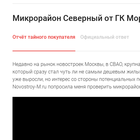
Специальные
предложения
Коммерческие
Микрорайон Северный от ГК Мор
помещения
Продавцы
и
Отчёт тайного покупателя
Официальный ответ
застройщики
Панорамы
новостроек
Видеообзор
новостроек
Недавно на рынок новостроек Москвы, в СВАО, крупн
Экспертиза
который сразу стал чуть ли не самым дешевым жилы
новостроек
уже выросли, но интерес со стороны потенциальных 
Экология
Novostroy-M.ru попросила меня проверить микрорайо
Москвы
и
Подмосковья
Студии
1-
комнатные
2-
комнатные
3-