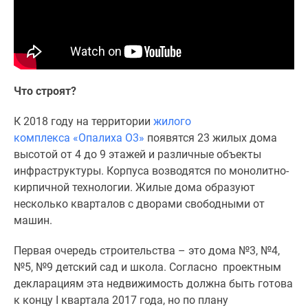
1-
комнатные
2-
комнатные
3-
комнатные
Что строят?
Квартиры
на
К 2018 году на территории
жилого
карте
комплекса «Опалиха О3»
появятся 23 жилых дома
Ипотечный
высотой от 4 до 9 этажей и различные объекты
калькулятор
инфраструктуры. Корпуса возводятся по монолитно-
Семейная
кирпичной технологии. Жилые дома образуют
ипотека
несколько кварталов с дворами свободными от
Военная
машин.
ипотека
Первая очередь строительства – это дома №3, №4,
Банки
№5, №9 детский сад и школа. Согласно проектным
и
декларациям эта недвижимость должна быть готова
программы
к концу I квартала 2017 года, но по плану
Медиа