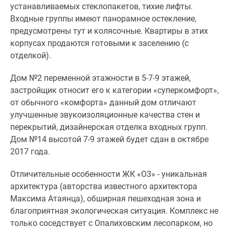
устанавливаемых стеклопакетов, тихие лифты.
Дзен
Входные группы имеют панорамное остекление,
Машино-
предусмотрены тут и колясочные. Квартиры в этих
места
корпусах продаются готовыми к заселению (с
Апартаменты
отделкой).
#траншевая
ипотека
Дом №2 переменной этажности в 5-7-9 этажей,
#рассрочка
застройщик относит его к категории «суперкомфорт»,
ИТ-
от обычного «комфорта» данный дом отличают
ипотека
улучшенные звукоизоляционные качества стен и
Квартиры
перекрытий, дизайнерская отделка входных групп.
со
Дом №14 высотой 7-9 этажей будет сдан в октябре
скидками
2017 года.
до
41%
Отличительные особенности ЖК «О3» - уникальная
Видео
архитектура (авторства известного архитектора
360°
Максима Атаянца), обширная пешеходная зона и
новостроек
благоприятная экологическая ситуация. Комплекс не
Субсидированная
только соседствует с Опалиховским лесопарком, но