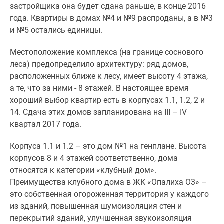
застройщика она будет сдана раньше, в конце 2016
Новости
года. Квартиры в домах №4 и №9 распроданы, а в №3
недвижимости
и №5 остались единицы.
Мнение
эксперта
Местоположение комплекса (на границе соснового
Аналитика
леса) предопределило архитектуру: ряд домов,
рынка
расположенных ближе к лесу, имеет высоту 4 этажа,
Покупателю
а те, что за ними - 8 этажей. В настоящее время
Экспертиза
хороший выбор квартир есть в корпусах 1.1, 1.2, 2 и
новостроек
14. Сдача этих домов запланирована на III – IV
Эксперты
квартал 2017 года.
и
авторы
Корпуса 1.1 и 1.2 – это дом №1 на генплане. Высота
О
корпусов 8 и 4 этажей соответственно, дома
проекте
относятся к категории «клубный дом».
Контакты
Преимущества клубного дома в ЖК «Опалиха О3» –
Реклама
это собственная огороженная территория у каждого
на
из зданий, повышенная шумоизоляция стен и
сайте
перекрытий зданий, улучшенная звукоизоляция
Vk