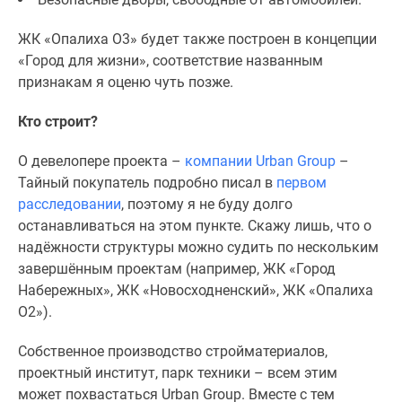
Дома
и
ЖК «Опалиха О3» будет также построен в концепции
коттеджи
«Город для жизни», соответствие названным
Коттеджные
признакам я оценю чуть позже.
поселки
в
Кто строит?
Новой
О девелопере проекта –
компании Urban Group
–
Москве
Тайный покупатель подробно писал в
первом
Готовые
расследовании
, поэтому я не буду долго
коттеджные
останавливаться на этом пункте. Скажу лишь, что о
поселки
надёжности структуры можно судить по нескольким
Строящиеся
завершённым проектам (например, ЖК «Город
коттеджные
Набережных», ЖК «Новосходненский», ЖК «Опалиха
поселки
О2»).
Коттеджные
поселки
Собственное производство стройматериалов,
в
проектный институт, парк техники – всем этим
лесу
может похвастаться Urban Group. Вместе с тем
Коттеджные