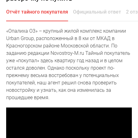
Специальные
Отчёт тайного покупателя
Официальный ответ
2 от
предложения
Коммерческие
помещения
«Опалиха О3» – крупный жилой комплекс компании
Продавцы
Urban Group, расположенный в 8 км от МКАД в
и
Красногорском районе Московской области. По
застройщики
заданию редакции Novostroy-M.ru Тайный покупатель
Панорамы
уже «покупал» здесь квартиру год назад и в целом
новостроек
остался доволен. Однако поскольку проект по-
Видеообзор
прежнему весьма востребован у потенциальных
новостроек
покупателей, наш агент решил снова проверить
Экспертиза
новостройку и узнать, как она изменилась за
новостроек
прошедшее время.
Экология
Москвы
и
Подмосковья
Студии