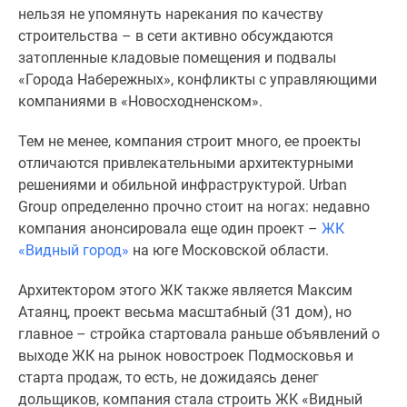
нельзя не упомянуть нарекания по качеству
поселки
строительства – в сети активно обсуждаются
у
затопленные кладовые помещения и подвалы
водоема
«Города Набережных», конфликты с управляющими
Коттеджные
компаниями в «Новосходненском».
поселки
в
Тем не менее, компания строит много, ее проекты
ипотеку
отличаются привлекательными архитектурными
Бизнес-
решениями и обильной инфраструктурой. Urban
центры
Group определенно прочно стоит на ногах: недавно
Коттеджи
компания анонсировала еще один проект –
ЖК
Скидки
«Видный город»
на юге Московской области.
и
акции
Архитектором этого ЖК также является Максим
Макс
Атаянц, проект весьма масштабный (31 дом), но
главное – стройка стартовала раньше объявлений о
выходе ЖК на рынок новостроек Подмосковья и
старта продаж, то есть, не дожидаясь денег
дольщиков, компания стала строить ЖК «Видный