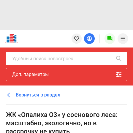
Новостройки
Квартиры
Ипотека
Новостройки
Удобный поиск новостроек
Москвы
Новостройки
Доп. параметры
Подмосковья
Новостройки
Новой
Вернуться в раздел
Москвы
Готовые
новостройки
ЖК «Опалиха О3» у соснового леса:
Новостройки
масштабно, экологично, но в
на
рассрочку не купить
карте