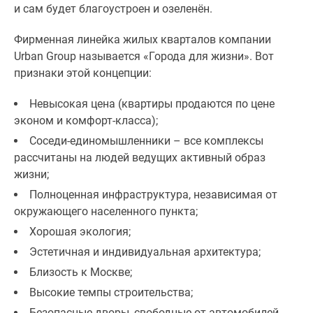
застройщиком
и сам будет благоустроен и озеленён.
Rutube
Поиск
Фирменная линейка жилых кварталов компании
дома
Urban Group называется «Города для жизни». Вот
в
признаки этой концепции:
Москве
Невысокая цена (квартиры продаются по цене
Программа
эконом и комфорт-класса);
реновации
в
Соседи-единомышленники – все комплексы
Москве
рассчитаны на людей ведущих активный образ
Новостройки
жизни;
премиум-
Полноценная инфраструктура, независимая от
класса
окружающего населенного пункта;
Новостройки
Хорошая экология;
бизнес-
Эстетичная и индивидуальная архитектура;
класса
Близость к Москве;
Рассрочка
Траншевая
Высокие темпы строительства;
ипотека
Безопасные дворы, свободные от автомобилей.