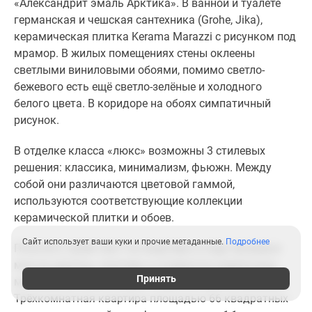
«Александрит эмаль Арктика». В ванной и туалете
германская и чешская сантехника (Grohe, Jika),
керамическая плитка Kerama Marazzi с рисунком под
мрамор. В жилых помещениях стены оклеены
светлыми виниловыми обоями, помимо светло-
бежевого есть ещё светло-зелёные и холодного
белого цвета. В коридоре на обоях симпатичный
рисунок.
В отделке класса «люкс» возможны 3 стилевых
решения: классика, минимализм, фьюжн. Между
собой они различаются цветовой гаммой,
используются соответствующие коллекции
керамической плитки и обоев.
Сайт использует ваши куки и прочие метаданные.
Подробнее
Получить прайс-лист на квартиры в ходе проверки
мне не удалось, поэтому о стоимости отделочных
Принять
материалов можно судить лишь на одном примере.
Трёхкомнатная квартира площадью 66 квадратных