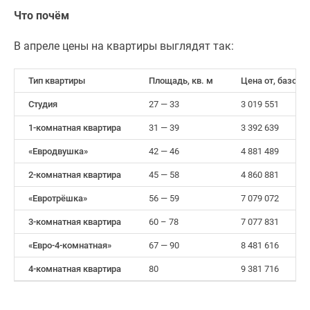
Что почём
В апреле цены на квартиры выглядят так:
Тип квартиры
Площадь, кв. м
Цена от, базовая
Студия
27 — 33
3 019 551
1-комнатная квартира
31 — 39
3 392 639
«Евродвушка»
42 — 46
4 881 489
2-комнатная квартира
45 — 58
4 860 881
«Евротрёшка»
56 — 59
7 079 072
3-комнатная квартира
60 – 78
7 077 831
«Евро-4-комнатная»
67 — 90
8 481 616
4-комнатная квартира
80
9 381 716