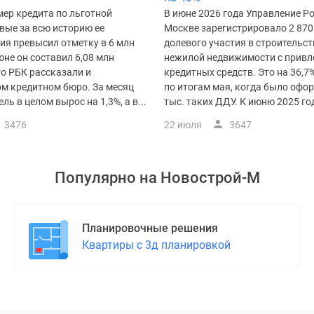
мер кредита по льготной
В июне 2026 года Управление Р
вые за всю историю ее
Москве зарегистрировало 2 870
ия превысил отметку в 6 млн
долевого участия в строительст
юне он составил 6,08 млн
нежилой недвижимости с привл
то РБК рассказали и
кредитных средств. Это на 36,7
м кредитном бюро. За месяц
по итогам мая, когда было офор
ль в целом вырос на 1,3%, а в...
тыс. таких ДДУ. К июню 2025 год
3476
22 июля
3647
Популярно на
Новострой-М
Планировочные решения
Квартиры с 3д планировкой