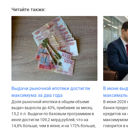
до
Читайте также:
41%
Видео
360°
новостроек
Субсидированная
застройщиком
Rutube
Поиск
дома
в
Москве
Программа
реновации
в
Выдачи рыночной ипотеки достигли
В июне выд
Москве
максимума за два года
максималь
Новостройки
Доля рыночной ипотеки в общем объеме
В июне 2026
премиум-
класса
выдач выросла до 43%, прибавив за месяц
банки предос
Новостройки
15,2 п.п. Выдачи по базовым программам в
кредитов на 
бизнес-
июле достигли 109,2 млрд рублей, что на
максимумом 
класса
14,8% больше, чем в июне, и на 172% больше,
говорится в