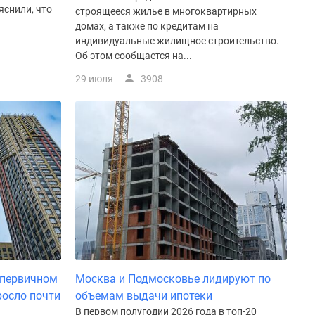
яснили, что
строящееся жилье в многоквартирных
домах, а также по кредитам на
индивидуальные жилищное строительство.
Об этом сообщается на...
29 июля
3908
 первичном
Москва и Подмосковье лидируют по
росло почти
объемам выдачи ипотеки
В первом полугодии 2026 года в топ-20