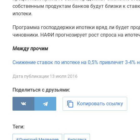
комнатные
собственным продуктам банков будут близки к став
Квартиры
ипотеки.
на
карте
Программа господдержки ипотеки вряд ли будет прод
Ипотечный
чиновники. НАФИ прогнозирует рост спроса на ипоте
калькулятор
Семейная
ипотека
Между прочим
Военная
ипотека
Снижение ставок по ипотеке на 0,5% привлечет 3-4% 
Банки
и
Дата публикации 13 июля 2016
программы
Медиа
Поделиться с друзьями:
Новости
недвижимости
Копировать ссылку
Мнение
эксперта
Аналитика
рынка
Теги:
Покупателю
Экспертиза
#Дмитрий Медведев
#ипотека