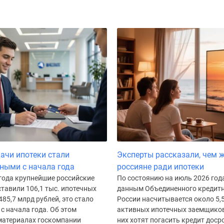
ачи ипотеки стали
Эксперты рассказали, чем 
ными с начала года
россияне ради ипотеки
 года крупнейшие российские
По состоянию на июль 2026 года
тавили 106,1 тыс. ипотечных
данным Объединенного кредитн
485,7 млрд рублей, это стало
России насчитывается около 5,
с начала года. Об этом
активных ипотечных заемщиков
 материалах госкомпании
них хотят погасить кредит доср