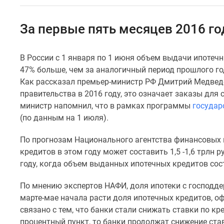
Специальные
предложения
Коммерческие
За первые пять месяцев 2016 г
помещения
Продавцы
и
В России с 1 января по 1 июня объем выдачи ипотечн
застройщики
47% больше, чем за аналогичный период прошлого го
Панорамы
новостроек
Как рассказал премьер-министр РФ Дмитрий Медведе
Видеообзор
правительства в 2016 году, это означает заказы для
новостроек
министр напомнил, что в рамках программы
государ
Экспертиза
(по данным на 1 июля).
новостроек
Экология
По прогнозам Национального агентства финансовых
Москвы
и
кредитов в этом году может составить 1,5 -1,6 трлн 
Подмосковья
году, когда объем выданных ипотечных кредитов сост
Студии
1-
По мнению экспертов НАФИ, доля ипотеки с господдер
комнатные
марте-мае начала расти доля ипотечных кредитов, 
2-
связано с тем, что банки стали снижать ставки по кр
комнатные
3-
процентный пункт, то банки продолжат снижение став