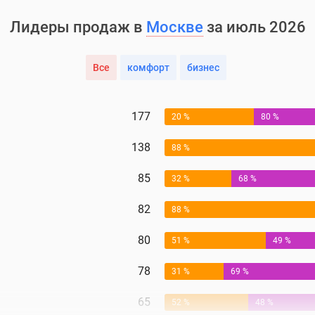
Лидеры продаж в
Москве
за июль 2026
Все
комфорт
бизнес
177
20 %
80 %
138
88 %
85
32 %
68 %
82
88 %
80
51 %
49 %
78
31 %
69 %
65
52 %
48 %