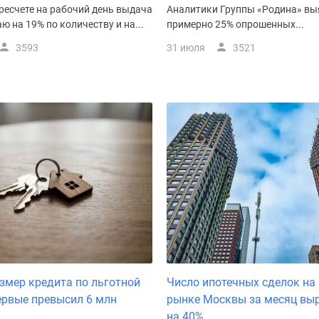
ресчете на рабочий день выдача
Аналитики Группы «Родина» вы
ю на 19% по количеству и на...
примерно 25% опрошенных...
3593
31 июля
3521
змер кредита по льготной
Число ипотечных сделок на
ервые превысил 6 млн
рынке Москвы за месяц вы
на 40%