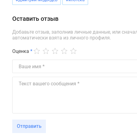
новостроек
Эксперты
и
Оставить отзыв
авторы
О
Добавьте отзыв, заполнив личные данные, или снача
проекте
автоматически взята из личного профиля.
Контакты
Реклама
на
Оценка
*
сайте
Vk
Дзен
Машино-
места
Апартаменты
#траншевая
ипотека
#рассрочка
ИТ-
ипотека
Квартиры
Отправить
со
скидками