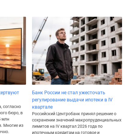
жертвуют
Банк России не стал ужесточать
регулирование выдачи ипотеки в IV
, согласно
квартале
ого бюро, в
Российский Центробанк принял решение о
5 млн
сохранении значений макропруденциальных
. Многие из
лимитов на IV квартал 2026 года по
очно.
ипотечным кредитам на готовое и