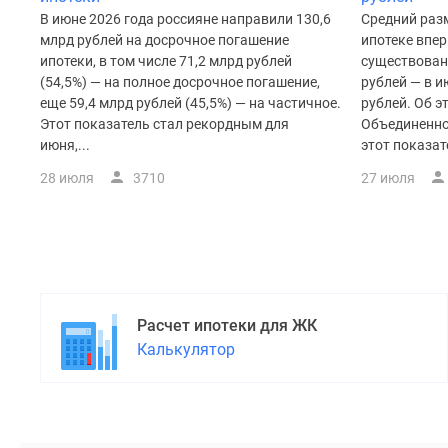
поселки
В июне 2026 года россияне направили 130,6
Средний раз
у
водоема
млрд рублей на досрочное погашение
ипотеке впер
Коттеджные
ипотеки, в том числе 71,2 млрд рублей
существован
поселки
(54,5%) — на полное досрочное погашение,
рублей — в и
в
еще 59,4 млрд рублей (45,5%) — на частичное.
рублей. Об э
ипотеку
Этот показатель стал рекордным для
Объединенно
Бизнес-
июня,...
этот показате
центры
28 июля
3710
27 июля
Коттеджи
Скидки
и
акции
Макс
Расчет ипотеки для ЖК
Калькулятор