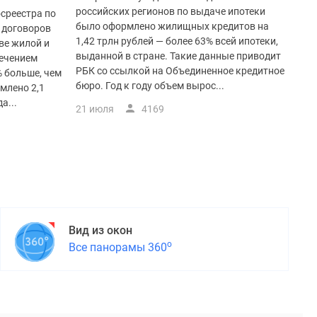
российских регионов по выдаче ипотеки
осреестра по
было оформлено жилищных кредитов на
 договоров
1,42 трлн рублей — более 63% всей ипотеки,
ве жилой и
выданной в стране. Такие данные приводит
ечением
РБК со ссылкой на Объединенное кредитное
% больше, чем
бюро. Год к году объем вырос...
млено 2,1
а...
21 июля
4169
Вид из окон
о
Все панорамы 360