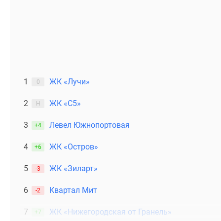
1
ЖК «Лучи»
0
2
ЖК «С5»
Н
3
Левел Южнопортовая
+4
4
ЖК «Остров»
+6
5
ЖК «Зиларт»
-3
6
Квартал Мит
-2
7
ЖК «Нижегородская от Гранель»
+7