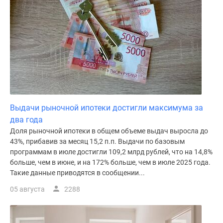
поселки
у
водоема
Коттеджные
поселки
в
ипотеку
Бизнес-
центры
Выдачи рыночной ипотеки достигли максимума за
Коттеджи
два года
Скидки
Доля рыночной ипотеки в общем объеме выдач выросла до
43%, прибавив за месяц 15,2 п.п. Выдачи по базовым
и
программам в июле достигли 109,2 млрд рублей, что на 14,8%
акции
больше, чем в июне, и на 172% больше, чем в июле 2025 года.
Макс
Такие данные приводятся в сообщении...
05 августа
2288