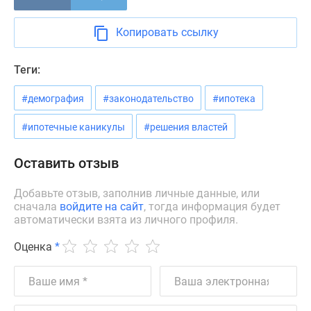
Новости
недвижимости
Копировать ссылку
Мнение
эксперта
Теги:
Аналитика
рынка
#демография
#законодательство
#ипотека
Покупателю
Экспертиза
#ипотечные каникулы
#решения властей
новостроек
Эксперты
Оставить отзыв
и
авторы
Добавьте отзыв, заполнив личные данные, или
сначала
войдите на сайт
, тогда информация будет
О
автоматически взята из личного профиля.
проекте
Контакты
Оценка
*
Реклама
на
сайте
Vk