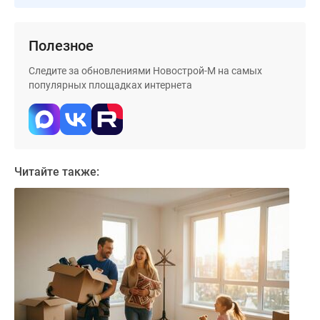
застройщиком
Rutube
Поиск
Полезное
дома
Следите за обновлениями Новострой-М на самых
в
популярных площадках интернета
Москве
Программа
реновации
в
Москве
Читайте также:
Новостройки
премиум-
класса
Новостройки
бизнес-
класса
Рассрочка
Траншевая
ипотека