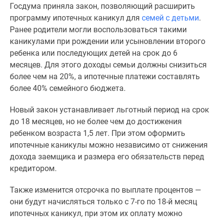
Госдума приняла закон, позволяющий расширить
Специальные
программу ипотечных каникул для
семей с детьми
.
предложения
Ранее родители могли воспользоваться такими
Коммерческие
каникулами при рождении или усыновлении второго
помещения
ребенка или последующих детей на срок до 6
Продавцы
месяцев. Для этого доходы семьи должны снизиться
и
более чем на 20%, а ипотечные платежи составлять
застройщики
более 40% семейного бюджета.
Панорамы
новостроек
Новый закон устанавливает льготный период на срок
Видеообзор
до 18 месяцев, но не более чем до достижения
новостроек
ребенком возраста 1,5 лет. При этом оформить
Экспертиза
ипотечные каникулы можно независимо от снижения
новостроек
дохода заемщика и размера его обязательств перед
Экология
кредитором.
Москвы
и
Также изменится отсрочка по выплате процентов —
Подмосковья
они будут начисляться только с 7-го по 18-й месяц
Студии
ипотечных каникул, при этом их оплату можно