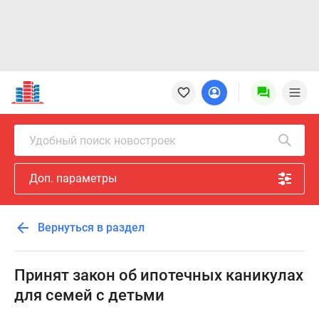
Новостройки
Квартиры
Ипотека
Новостройки
Удобный поиск новостроек
Москвы
Новостройки
Доп. параметры
Подмосковья
Новостройки
Новой
Вернуться в раздел
Москвы
Готовые
новостройки
Принят закон об ипотечных каникулах
Новостройки
для семей с детьми
на
карте