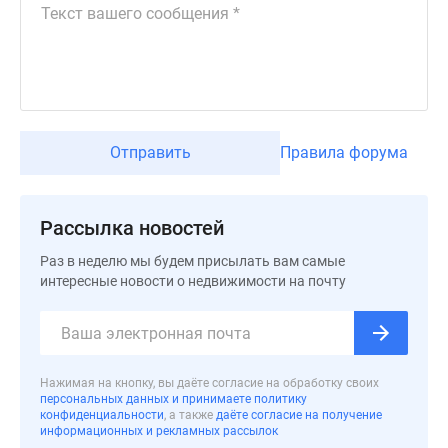
Дзен
Машино-
места
Апартаменты
#траншевая
ипотека
Отправить
Правила форума
#рассрочка
ИТ-
ипотека
Рассылка новостей
Квартиры
со
Раз в неделю мы будем присылать вам самые
интересные новости о недвижимости на почту
скидками
до
41%
Видео
360°
Нажимая на кнопку, вы даёте согласие на обработку своих
персональных данных и принимаете политику
новостроек
конфиденциальности
, а также
даёте согласие на получение
Субсидированная
информационных и рекламных рассылок