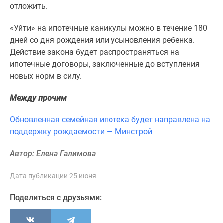
1-
отложить.
комнатные
2-
«Уйти» на ипотечные каникулы можно в течение 180
комнатные
дней со дня рождения или усыновления ребенка.
3-
Действие закона будет распространяться на
комнатные
ипотечные договоры, заключенные до вступления
Квартиры
новых норм в силу.
на
Между прочим
карте
Ипотечный
Обновленная семейная ипотека будет направлена на
калькулятор
поддержку рождаемости — Минстрой
Семейная
ипотека
Автор: Елена Галимова
Военная
ипотека
Дата публикации 25 июня
Банки
и
Поделиться с друзьями:
программы
Медиа