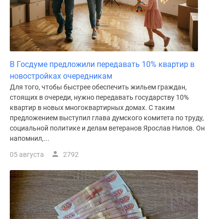
Дома
и
коттеджи
Коттеджные
поселки
В Госдуме предложили передавать 10% квартир в
в
новостройках очередникам
Новой
Для того, чтобы быстрее обеспечить жильем граждан,
Москве
стоящих в очереди, нужно передавать государству 10%
Готовые
квартир в новых многоквартирных домах. С таким
коттеджные
предложением выступил глава думского комитета по труду,
поселки
социальной политике и делам ветеранов Ярослав Нилов. Он
Строящиеся
напомнил,...
коттеджные
05 августа
2792
поселки
Коттеджные
поселки
в
лесу
Коттеджные