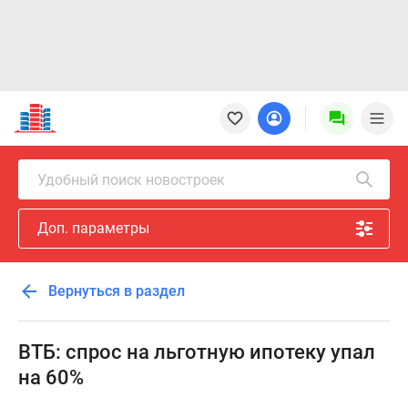
Новостройки
Квартиры
Ипотека
Новостройки
Удобный поиск новостроек
Москвы
Новостройки
Доп. параметры
Подмосковья
Новостройки
Новой
Вернуться в раздел
Москвы
Готовые
новостройки
ВТБ: спрос на льготную ипотеку упал
Новостройки
на 60%
на
карте