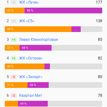
1
ЖК «Лучи»
177
0
20 %
80 %
2
ЖК «С5»
138
Н
88 %
3
Левел Южнопортовая
85
+4
32 %
68 %
4
ЖК «Остров»
82
+6
88 %
5
ЖК «Зиларт»
80
-3
51 %
49 %
6
Квартал Мит
78
-2
69 %