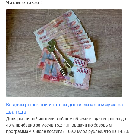
Читайте также:
Дома
и
коттеджи
Коттеджные
поселки
в
Новой
Москве
Готовые
коттеджные
поселки
Строящиеся
коттеджные
поселки
Выдачи рыночной ипотеки достигли максимума за
Коттеджные
два года
поселки
Доля рыночной ипотеки в общем объеме выдач выросла до
в
43%, прибавив за месяц 15,2 п.п. Выдачи по базовым
лесу
программам в июле достигли 109,2 млрд рублей, что на 14,8%
Коттеджные