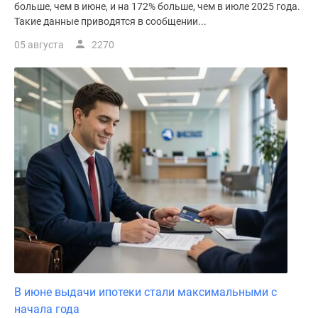
больше, чем в июне, и на 172% больше, чем в июле 2025 года.
поселки
Такие данные приводятся в сообщении...
у
05 августа
2270
водоема
Коттеджные
поселки
в
ипотеку
Бизнес-
центры
Коттеджи
Скидки
и
акции
Макс
В июне выдачи ипотеки стали максимальными с
начала года