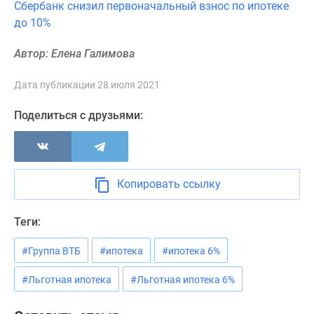
Сбербанк снизил первоначальный взнос по ипотеке
Новости
до 10%
недвижимости
Мнение
Автор: Елена Галимова
эксперта
Аналитика
Дата публикации 28 июля 2021
рынка
Покупателю
Поделиться с друзьями:
Экспертиза
новостроек
Эксперты
и
Копировать ссылку
авторы
О
Теги:
проекте
Контакты
#Группа ВТБ
#ипотека
#ипотека 6%
Реклама
на
#Льготная ипотека
#Льготная ипотека 6%
сайте
Vk