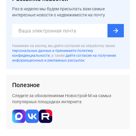
застройщиком
Rutube
Раз в неделю мы будем присылать вам самые
интересные новости о недвижимости на почту
Поиск
дома
в
Москве
Программа
Нажимая на кнопку, вы даёте согласие на обработку своих
персональных данных и принимаете политику
реновации
конфиденциальности
, а также
даёте согласие на получение
в
информационных и рекламных рассылок
Москве
Новостройки
премиум-
Полезное
класса
Следите за обновлениями Новострой-М на самых
Новостройки
популярных площадках интернета
бизнес-
класса
Рассрочка
Траншевая
ипотека