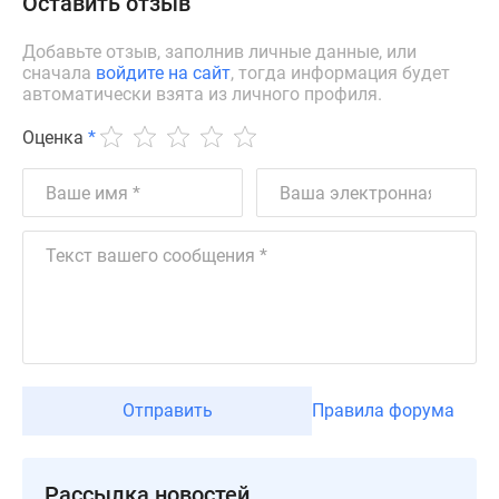
Оставить отзыв
Дзен
Машино-
Добавьте отзыв, заполнив личные данные, или
сначала
войдите на сайт
, тогда информация будет
места
автоматически взята из личного профиля.
Апартаменты
#траншевая
Оценка
*
ипотека
#рассрочка
ИТ-
ипотека
Квартиры
со
скидками
до
41%
Видео
Отправить
Правила форума
360°
новостроек
Субсидированная
Рассылка новостей