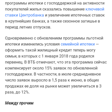
1-
программы ипотеки с господдержкой на активности
комнатные
покупателей жилья сказались повышение
ключевой
2-
ставки Центробанка
и увеличение ипотечных ставок
комнатные
в крупнейших банках, а также сезонное затишье в
3-
период летних отпусков.
комнатные
Квартиры
Одновременно с обновлением программы льготной
на
ипотеки изменились условия
семейной ипотеки
—
карте
оформить такой жилищный кредит теперь могу
Ипотечный
семьи, в которых с 1 января 2018 года родился
калькулятор
первенец. В ВТБ отмечают, что эта программа сейчас
Семейная
компенсирует около 15% заявок по обновленной
ипотека
господдержке. В частности, в июле среднедневное
Военная
число заявок выросло в 1,5 раза к июню, в общих
ипотека
продажах ее доля на рынке может увеличиться в 3
Банки
раза, до 12%.
и
Между прочим
программы
Медиа