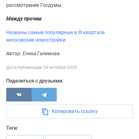
Новости
рассмотрение Госдумы.
недвижимости
Между прочим
Мнение
эксперта
Названы самые популярные в III квартале
Аналитика
московские новостройки
рынка
Покупателю
Автор: Елена Галимова
Экспертиза
новостроек
Дата публикации 24 октября 2020
Эксперты
и
Поделиться с друзьями:
авторы
О
проекте
Контакты
Копировать ссылку
Реклама
на
Теги:
сайте
Vk