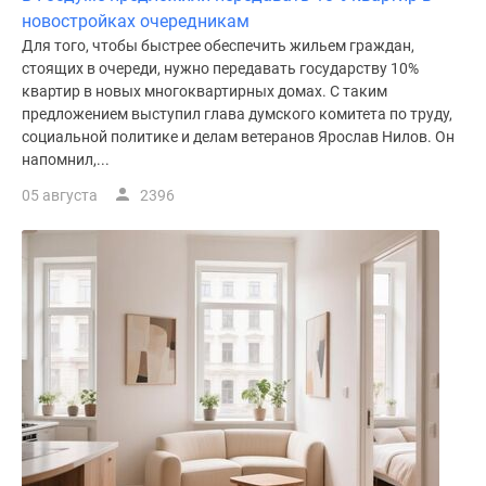
новостройках очередникам
поселки
Для того, чтобы быстрее обеспечить жильем граждан,
у
стоящих в очереди, нужно передавать государству 10%
водоема
квартир в новых многоквартирных домах. С таким
Коттеджные
предложением выступил глава думского комитета по труду,
поселки
социальной политике и делам ветеранов Ярослав Нилов. Он
в
напомнил,...
ипотеку
05 августа
2396
Бизнес-
центры
Коттеджи
Скидки
и
акции
Макс