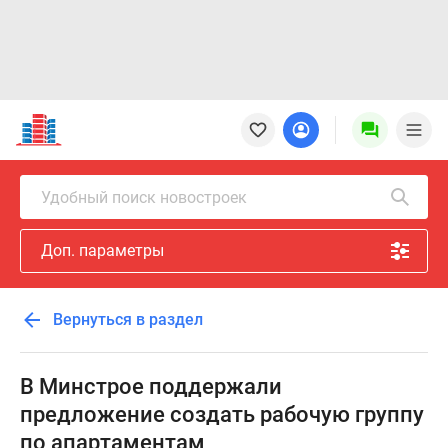
Новостройки
Квартиры
Ипотека
Новостройки
Удобный поиск новостроек
Москвы
Новостройки
Доп. параметры
Подмосковья
Новостройки
Новой
Вернуться в раздел
Москвы
Готовые
новостройки
В Минстрое поддержали
Новостройки
предложение создать рабочую группу
на
по апартаментам
карте