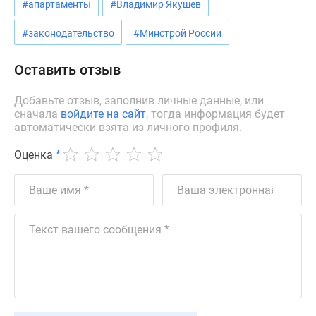
#апартаменты
#Владимир Якушев
Дзен
Машино-
#законодательство
#Минстрой России
места
Апартаменты
Оставить отзыв
#траншевая
ипотека
Добавьте отзыв, заполнив личные данные, или
сначала
войдите на сайт
, тогда информация будет
#рассрочка
автоматически взята из личного профиля.
ИТ-
ипотека
Оценка
*
Квартиры
со
скидками
до
41%
Видео
360°
новостроек
Субсидированная