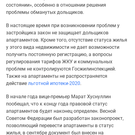
1-
состоянии», особенно в отношении решения
комнатные
проблемы обманутых дольщиков.
2-
комнатные
В настоящее время при возникновении проблем у
3-
застройщика закон не защищает дольщиков
комнатные
апартаментов. Кроме того, отсутствие статуса жилья
Квартиры
у этого вида недвижимости не дает возможности
на
получить постоянную регистрацию, а вопросы
карте
регулирования тарифов ЖКУ и коммунальных
Ипотечный
проблем не контролируются Госжилинспекцией.
калькулятор
Также на апартаменты не распространяется
Семейная
действие
льготной ипотеки-2020
.
ипотека
Военная
В начале года вице-премьер Марат Хуснуллин
ипотека
пообещал, что к концу года правовой статус
Банки
апартаментов будет наконец определен.
Весной
и
Советом Федерации был разработан законопроект,
программы
позволяющий перевести апартаменты в статус
Медиа
жилья, в сентябре документ был внесен на