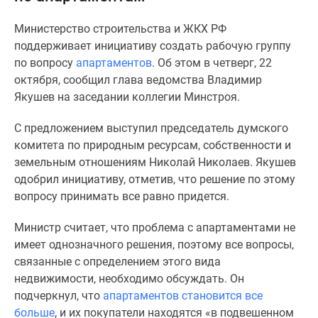
Специальные
Министерство строительства и ЖКХ РФ
предложения
поддерживает инициативу создать рабочую группу
Коммерческие
по вопрос
у
апартаментов
.
Об этом в четверг, 22
помещения
октября, сообщил глава ведомства Владимир
Продавцы
Якушев на заседании коллегии Минстроя.
и
застройщики
С предложением выступил председатель думского
Панорамы
комитета по природным ресурсам, собственности и
новостроек
земельным отношениям Николай Николаев. Якушев
Видеообзор
одобрил инициативу, отметив, что решение по этому
новостроек
вопросу принимать все равно придется.
Экспертиза
новостроек
Министр считает, что проблема с апартаментами не
Экология
имеет однозначного решения, поэтому все вопросы,
Москвы
связанные с определением этого вида
и
недвижимости, необходимо обсуждать. Он
Подмосковья
подчеркнул, что
апартаментов становится все
Студии
больше
, и их покупатели находятся «в подвешенном