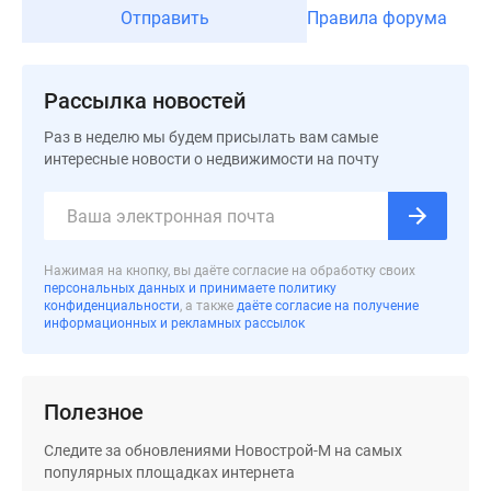
застройщиком
Отправить
Правила форума
Rutube
Поиск
дома
Рассылка новостей
в
Москве
Раз в неделю мы будем присылать вам самые
интересные новости о недвижимости на почту
Программа
реновации
в
Москве
Новостройки
Нажимая на кнопку, вы даёте согласие на обработку своих
персональных данных и принимаете политику
премиум-
конфиденциальности
, а также
даёте согласие на получение
класса
информационных и рекламных рассылок
Новостройки
бизнес-
класса
Полезное
Рассрочка
Следите за обновлениями Новострой-М на самых
Траншевая
популярных площадках интернета
ипотека