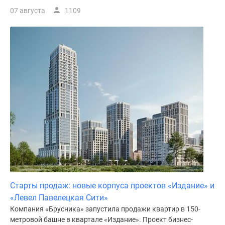
поселки
07 августа
1109
у
водоема
Коттеджные
поселки
в
ипотеку
Бизнес-
центры
Коттеджи
Скидки
и
акции
Макс
Старты продаж: новые корпуса проектов «Издание» и
«Левел Павелецкая Сити»
Компания «Брусника» запустила продажи квартир в 150-
метровой башне в квартале «Издание». Проект бизнес-