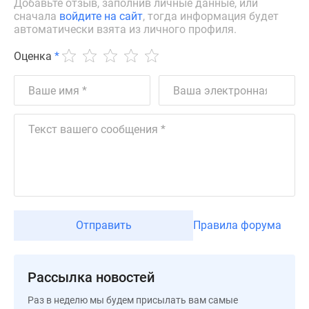
Добавьте отзыв, заполнив личные данные, или
Дзен
сначала
войдите на сайт
, тогда информация будет
автоматически взята из личного профиля.
Машино-
места
Оценка
*
Апартаменты
#траншевая
ипотека
#рассрочка
ИТ-
ипотека
Квартиры
со
скидками
до
Отправить
Правила форума
41%
Видео
360°
Рассылка новостей
новостроек
Субсидированная
Раз в неделю мы будем присылать вам самые