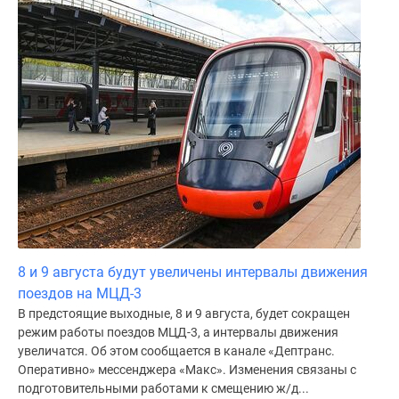
Дома
и
коттеджи
Коттеджные
поселки
в
Новой
Москве
Готовые
коттеджные
поселки
Строящиеся
коттеджные
8 и 9 августа будут увеличены интервалы движения
поселки
поездов на МЦД-3
Коттеджные
В предстоящие выходные, 8 и 9 августа, будет сокращен
поселки
режим работы поездов МЦД-3, а интервалы движения
увеличатся. Об этом сообщается в канале «Дептранс.
в
Оперативно» мессенджера «Макс». Изменения связаны с
лесу
подготовительными работами к смещению ж/д...
Коттеджные