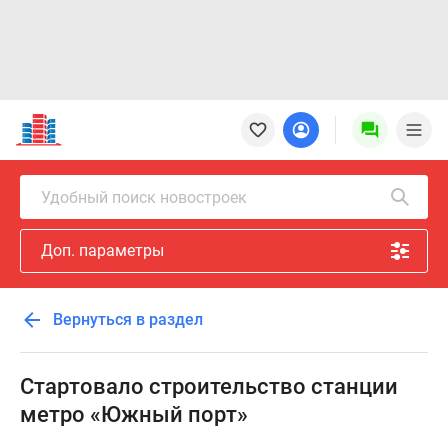
Новостройки
Квартиры
Ипотека
Новостройки
Удобный поиск новостроек
Москвы
Новостройки
Доп. параметры
Подмосковья
Новостройки
Новой
Вернуться в раздел
Москвы
Готовые
новостройки
Стартовало строительство станции
Новостройки
метро «Южный порт»
на
карте