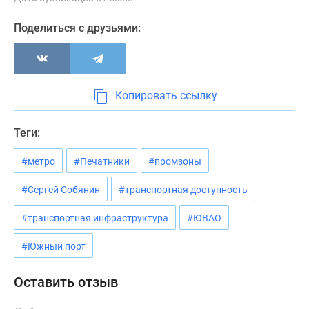
Новости
недвижимости
Поделиться с друзьями:
Мнение
эксперта
Аналитика
рынка
Копировать ссылку
Покупателю
Экспертиза
Теги:
новостроек
Эксперты
#метро
#Печатники
#промзоны
и
#Сергей Собянин
#транспортная доступность
авторы
О
#транспортная инфраструктура
#ЮВАО
проекте
Контакты
#Южный порт
Реклама
на
Оставить отзыв
сайте
Vk