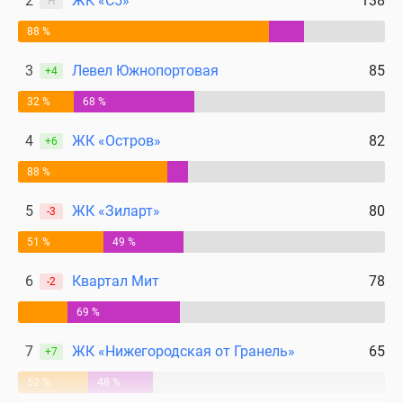
2
ЖК «С5»
138
Н
88 %
3
Левел Южнопортовая
85
+4
32 %
68 %
4
ЖК «Остров»
82
+6
88 %
5
ЖК «Зиларт»
80
-3
51 %
49 %
6
Квартал Мит
78
-2
69 %
7
ЖК «Нижегородская от Гранель»
65
+7
52 %
48 %