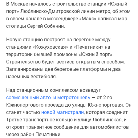
В Москве началось строительство станции «Южный
Специальные
порт» Люблинско-Дмитровской линии метро, об этом
предложения
в своем канале в мессенджере «Макс» написал мэр
Коммерческие
столицы Сергей Собянин.
помещения
Продавцы
Новую станцию построят на перегоне между
и
станциями «Кожуховская» и «Печатники» на
застройщики
территории бывшей промзоны «Южный порт».
Панорамы
Строительство будет вестись открытым способом.
новостроек
Запланированы две береговые платформы и два
Видеообзор
наземных вестибюля.
новостроек
Экспертиза
Над станционным комплексом возведут
новостроек
совмещенный авто- и метротоннель
— от 2-го
Экология
Южнопортового проезда до улицы Южнопортовая. Он
Москвы
станет частью
новой магистрали
, которая соединит
и
Третье транспортное кольцо и улицу Люблинская, и
Подмосковья
откроет транзитное сообщение для автомобилистов
Студии
через район Печатники.