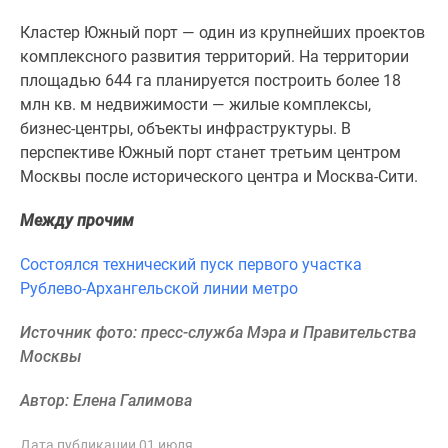
1-
комнатные
Кластер Южный порт — один из крупнейших проектов
2-
комплексного развития территорий. На территории
комнатные
площадью 644 га планируется построить более 18
3-
млн кв. м недвижимости — жилые комплексы,
комнатные
бизнес-центры, объекты инфраструктуры. В
Квартиры
перспективе Южный порт станет третьим центром
на
Москвы после исторического центра и Москва-Сити.
карте
Между прочим
Ипотечный
калькулятор
Состоялся технический пуск первого участка
Семейная
Рублево-Архангельской линии метро
ипотека
Военная
Источник фото: пресс-служба Мэра и Правительства
ипотека
Москвы
Банки
и
Автор: Елена Галимова
программы
Медиа
Дата публикации 01 июля