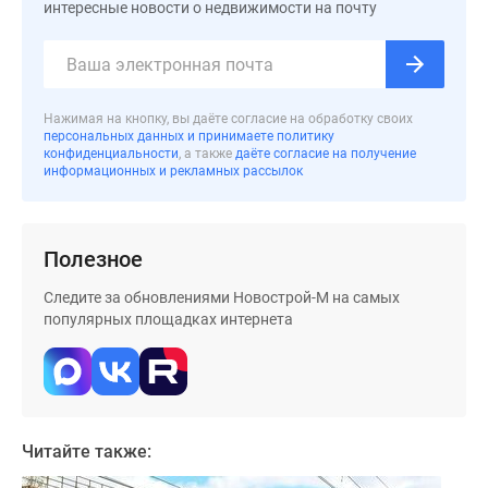
застройщиком
интересные новости о недвижимости на почту
Rutube
Поиск
дома
в
Нажимая на кнопку, вы даёте согласие на обработку своих
Москве
персональных данных и принимаете политику
конфиденциальности
, а также
даёте согласие на получение
Программа
информационных и рекламных рассылок
реновации
в
Москве
Полезное
Новостройки
премиум-
Следите за обновлениями Новострой-М на самых
класса
популярных площадках интернета
Новостройки
бизнес-
класса
Рассрочка
Траншевая
Читайте также:
ипотека