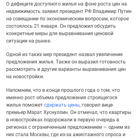
О дефиците доступного жилья на фоне роста цен на
Специальные
недвижимость заявил президент РФ Владимир Путин
предложения
на совещании по экономическим вопросам, которое
Коммерческие
состоялось 21 января. Он предложил обсудить
помещения
конкретные меры для выравнивания ценовой
Продавцы
ситуации на рынке.
и
застройщики
Одной из таких мер президент назвал увеличение
Панорамы
предложения жилья.
Также он выразил готовность
новостроек
рассмотреть и другие варианты
выравнивания цен
Видеообзор
на новостройки.
новостроек
Экспертиза
Напомним, что в конце прошлого года о том, что
новостроек
именно рост объема предложения строящегося
Экология
жилья поможет
сдержать цены
, говорил вице-
Москвы
премьер Марат Хуснуллин.
Он отмечал, что к
вартиры
и
в новостройках подорожали в первую очередь в
Подмосковья
регионах с ограниченным предложением — одним из
Студии
них стала Москвы, где из-за ажиотажного спроса и