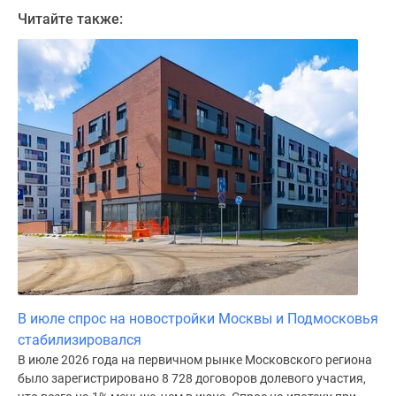
Дома
Читайте также:
и
коттеджи
Коттеджные
поселки
в
Новой
Москве
Готовые
коттеджные
поселки
Строящиеся
коттеджные
поселки
Коттеджные
В июле спрос на новостройки Москвы и Подмосковья
поселки
стабилизировался
в
В июле 2026 года на первичном рынке Московского региона
лесу
было зарегистрировано 8 728 договоров долевого участия,
Коттеджные