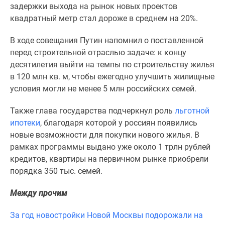
1-
задержки выхода на рынок новых проектов
комнатные
квадратный метр стал дороже в среднем на 20%.
2-
комнатные
В
ходе совещания Путин напомнил о поставленной
3-
перед строительной отраслью задаче: к концу
комнатные
десятилетия выйти на темпы по строительству жилья
Квартиры
в 120 млн кв. м,
чтобы ежегодно улучшить жилищные
на
условия могли не менее 5 млн российских семей.
карте
Также
глава государства подчеркнул роль
льготной
Ипотечный
ипотеки
, благодаря которой у россиян появились
калькулятор
новые возможности для покупки нового жилья. В
Семейная
рамках программы выдано уже около 1 трлн рублей
ипотека
кредитов, квартиры на первичном рынке приобрели
Военная
порядка 350 тыс. семей.
ипотека
Банки
Между прочим
и
программы
За год новостройки Новой Москвы подорожали на
Медиа