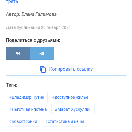
треть
Новости
недвижимости
Автор: Елена Галимова
Мнение
эксперта
Дата публикации 26 января 2021
Аналитика
рынка
Поделиться с друзьями:
Покупателю
Экспертиза
новостроек
Эксперты
Копировать ссылку
и
авторы
Теги:
О
проекте
#Владимир Путин
#доступное жилье
Контакты
#Льготная ипотека
#Марат Хуснуллин
Реклама
на
#новостройки
#статистика и цены
сайте
Vk