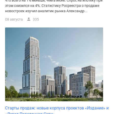
что всего на 1% меньше, чем в июне. Спрос на ипотеку при
поселки
этом снизился на 4%. Статистику Росреестра о продаже
новостроек изучил аналитик рынка Александр...
у
водоема
08 августа
335
Коттеджные
поселки
в
ипотеку
Бизнес-
центры
Коттеджи
Скидки
и
акции
Макс
Старты продаж: новые корпуса проектов «Издание» и