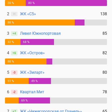
20 %
80 %
2
ЖК «С5»
138
Н
88 %
3
Левел Южнопортовая
85
+4
32 %
68 %
4
ЖК «Остров»
82
+6
88 %
5
ЖК «Зиларт»
80
-3
51 %
49 %
6
Квартал Мит
78
-2
69 %
7
ЖК «Нижегородская от Гранель»
65
+7