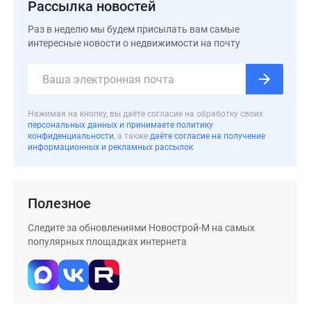
застройщиком
Рассылка новостей
Rutube
Раз в неделю мы будем присылать вам самые
Поиск
интересные новости о недвижимости на почту
дома
в
Москве
Программа
Нажимая на кнопку, вы даёте согласие на обработку своих
реновации
персональных данных и принимаете политику
в
конфиденциальности
, а также
даёте согласие на получение
информационных и рекламных рассылок
Москве
Новостройки
премиум-
Полезное
класса
Новостройки
Следите за обновлениями Новострой-М на самых
бизнес-
популярных площадках интернета
класса
Рассрочка
Траншевая
ипотека