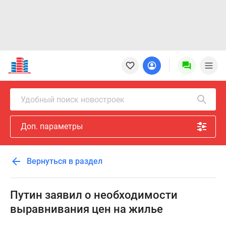
Новостройки
Квартиры
Ипотека
Новостройки
Удобный поиск новостроек
Москвы
Новостройки
Доп. параметры
Подмосковья
Новостройки
Новой
Вернуться в раздел
Москвы
Готовые
новостройки
Путин заявил о необходимости
Новостройки
выравнивания цен на жилье
на
карте