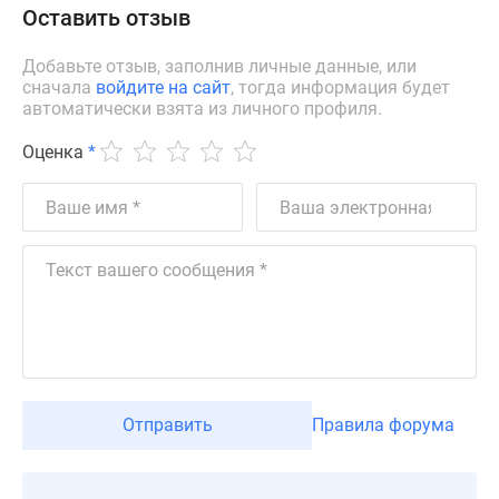
Оставить отзыв
Дзен
Машино-
Добавьте отзыв, заполнив личные данные, или
места
сначала
войдите на сайт
, тогда информация будет
Апартаменты
автоматически взята из личного профиля.
#траншевая
Оценка
*
ипотека
#рассрочка
ИТ-
ипотека
Квартиры
со
скидками
до
41%
Видео
Отправить
Правила форума
360°
новостроек
Субсидированная