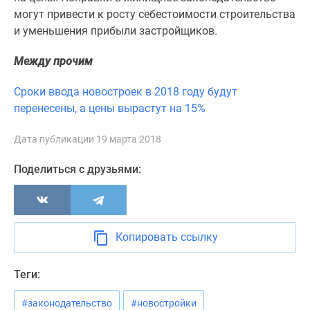
1-
могут привести к росту себестоимости строительства
комнатные
и уменьшения прибыли застройщиков.
2-
комнатные
Между прочим
3-
комнатные
Сроки ввода новостроек в 2018 году будут
Квартиры
перенесены, а цены вырастут на 15%
на
карте
Дата публикации 19 марта 2018
Ипотечный
Поделиться с друзьями:
калькулятор
Семейная
ипотека
Военная
ипотека
Копировать ссылку
Банки
и
Теги:
программы
Медиа
#законодательство
#новостройки