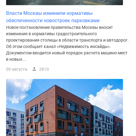
поселки
Власти Москвы изменили нормативы
у
обеспеченности новостроек парковками
водоема
Новое постановление правительства Москвы вносит
Коттеджные
изменения в нормативы градостроительного
поселки
проектирования столицы в области транспорта и автодорог.
в
Об этом сообщает канал «Недвижимость инсайды».
ипотеку
Документом вводится новый порядок расчета машино-мест
Бизнес-
в новых...
центры
09 августа
2810
Коттеджи
Скидки
и
акции
Макс