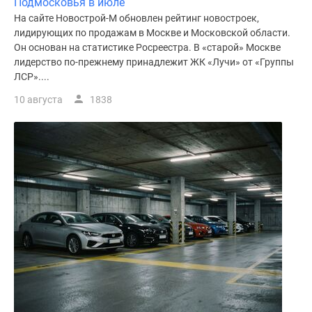
Подмосковья в июле
Дома
На сайте Новострой-М обновлен рейтинг новостроек,
и
лидирующих по продажам в Москве и Московской области.
коттеджи
Он основан на статистике Росреестра. В «старой» Москве
Коттеджные
лидерство по-прежнему принадлежит ЖК «Лучи» от «Группы
поселки
ЛСР»....
в
10 августа
1838
Новой
Москве
Готовые
коттеджные
поселки
Строящиеся
коттеджные
поселки
Коттеджные
поселки
в
лесу
Коттеджные