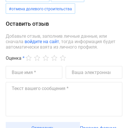
Новости
#отмена долевого строительства
недвижимости
Мнение
Оставить отзыв
эксперта
Аналитика
Добавьте отзыв, заполнив личные данные, или
рынка
сначала
войдите на сайт
, тогда информация будет
Покупателю
автоматически взята из личного профиля.
Экспертиза
Оценка
*
новостроек
Эксперты
и
авторы
О
проекте
Контакты
Реклама
на
сайте
Vk