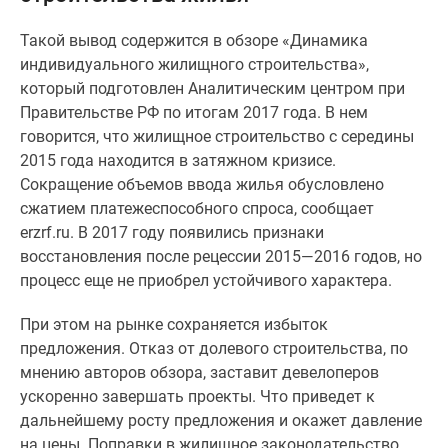
Специальные
Такой вывод содержится в обзоре «Динамика
предложения
индивидуального жилищного строительства»,
Коммерческие
который подготовлен Аналитическим центром при
помещения
Правительстве РФ по итогам 2017 года. В нем
Продавцы
говорится, что жилищное строительство с середины
и
2015 года находится в затяжном кризисе.
застройщики
Cокращение объемов ввода жилья обусловлено
Панорамы
сжатием платежеспособного спроса, сообщает
новостроек
erzrf.ru. В 2017 году появились признаки
Видеообзор
восстановления после рецессии 2015—2016 годов, но
новостроек
процесс еще не приобрел устойчивого характера.
Экспертиза
новостроек
При этом на рынке сохраняется избыток
Экология
предложения. Отказ от долевого строительства, по
Москвы
мнению авторов обзора, заставит девелоперов
и
ускоренно завершать проекты. Что приведет к
Подмосковья
дальнейшему росту предложения и окажет давление
Студии
на цены. Поправки в жилищное законодательство