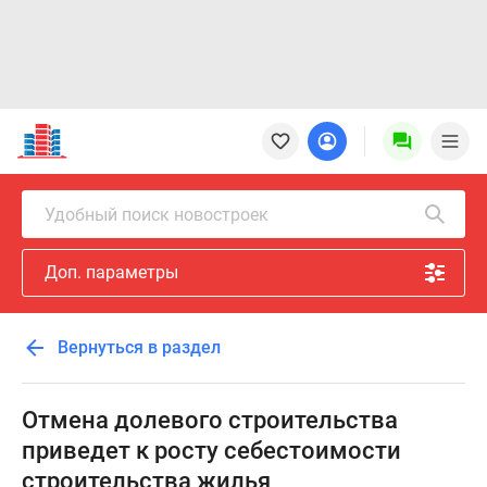
Новостройки
Квартиры
Ипотека
Новостройки
Удобный поиск новостроек
Москвы
Новостройки
Доп. параметры
Подмосковья
Новостройки
Новой
Вернуться в раздел
Москвы
Готовые
новостройки
Отмена долевого строительства
Новостройки
приведет к росту себестоимости
на
строительства жилья
карте