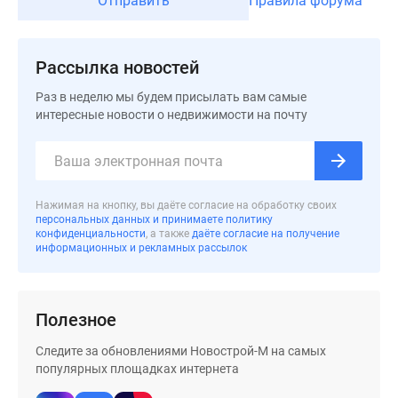
Отправить
Правила форума
Дзен
Машино-
места
Рассылка новостей
Апартаменты
Раз в неделю мы будем присылать вам самые
#траншевая
интересные новости о недвижимости на почту
ипотека
#рассрочка
ИТ-
ипотека
Нажимая на кнопку, вы даёте согласие на обработку своих
Квартиры
персональных данных и принимаете политику
со
конфиденциальности
, а также
даёте согласие на получение
информационных и рекламных рассылок
скидками
до
41%
Полезное
Видео
360°
Следите за обновлениями Новострой-М на самых
новостроек
популярных площадках интернета
Субсидированная