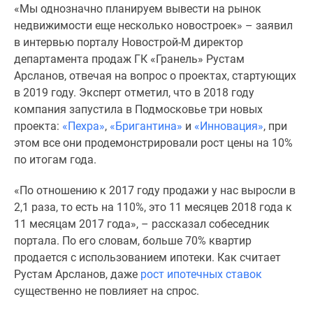
«Мы однозначно планируем вывести на рынок
Специальные
недвижимости еще несколько новостроек» – заявил
предложения
в интервью порталу Новострой-М директор
Коммерческие
департамента продаж ГК «Гранель» Рустам
помещения
Арсланов, отвечая на вопрос о проектах, стартующих
Продавцы
в 2019 году. Эксперт отметил, что в 2018 году
и
компания запустила в Подмосковье три новых
застройщики
проекта:
«Пехра»
,
«Бригантина»
и
«Инновация»
, при
Панорамы
этом все они продемонстрировали рост цены на 10%
новостроек
по итогам года.
Видеообзор
новостроек
«По отношению к 2017 году продажи у нас выросли в
Экспертиза
2,1 раза, то есть на 110%, это 11 месяцев 2018 года к
новостроек
11 месяцам 2017 года», – рассказал собеседник
Экология
портала. По его словам, больше 70% квартир
Москвы
продается с использованием ипотеки. Как считает
и
Рустам Арсланов, даже
рост ипотечных ставок
Подмосковья
существенно не повлияет на спрос.
Студии