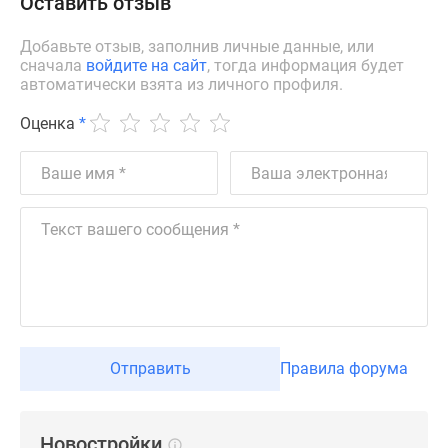
Оставить отзыв
Дзен
Машино-
Добавьте отзыв, заполнив личные данные, или
сначала
войдите на сайт
, тогда информация будет
места
автоматически взята из личного профиля.
Апартаменты
#траншевая
Оценка
*
ипотека
#рассрочка
ИТ-
ипотека
Квартиры
со
скидками
до
41%
Видео
Отправить
Правила форума
360°
новостроек
Субсидированная
Новостройки