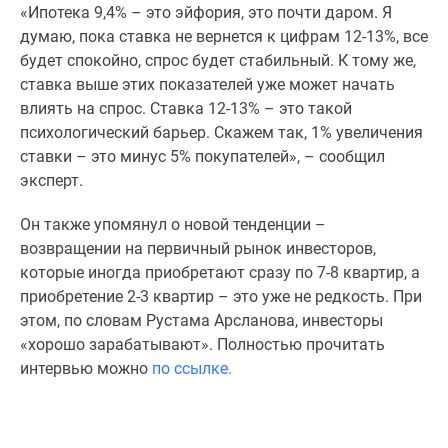
1-
«Ипотека 9,4% – это эйфория, это почти даром. Я
комнатные
думаю, пока ставка не вернется к цифрам 12-13%, все
2-
будет спокойно, спрос будет стабильный. К тому же,
комнатные
ставка выше этих показателей уже может начать
3-
влиять на спрос. Ставка 12-13% – это такой
комнатные
психологический барьер. Скажем так, 1% увеличения
Квартиры
ставки – это минус 5% покупателей», – сообщил
на
эксперт.
карте
Ипотечный
Он также упомянул о новой тенденции –
калькулятор
возвращении на первичный рынок инвесторов,
Семейная
которые иногда приобретают сразу по 7-8 квартир, а
ипотека
приобретение 2-3 квартир – это уже не редкость. При
Военная
этом, по словам Рустама Арсланова, инвесторы
ипотека
«хорошо зарабатывают». Полностью прочитать
Банки
интервью можно
по ссылке.
и
программы
Медиа