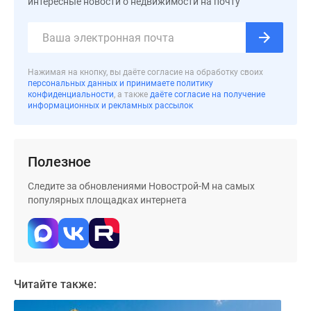
интересные новости о недвижимости на почту
Дома
и
коттеджи
Коттеджные
Нажимая на кнопку, вы даёте согласие на обработку своих
поселки
персональных данных и принимаете политику
в
конфиденциальности
, а также
даёте согласие на получение
информационных и рекламных рассылок
Новой
Москве
Готовые
коттеджные
Полезное
поселки
Следите за обновлениями Новострой-М на самых
Строящиеся
популярных площадках интернета
коттеджные
поселки
Коттеджные
поселки
в
Читайте также:
лесу
Коттеджные