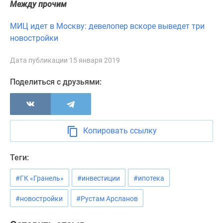
Между прочим
Новости
недвижимости
МИЦ идет в Москву: девелопер вскоре выведет три
Мнение
новостройки
эксперта
Аналитика
Дата публикации 15 января 2019
рынка
Покупателю
Поделиться с друзьями:
Экспертиза
новостроек
Эксперты
и
Копировать ссылку
авторы
О
Теги:
проекте
Контакты
#ГК «Гранель»
#инвестиции
#ипотека
Реклама
на
#новостройки
#Рустам Арсланов
сайте
Vk