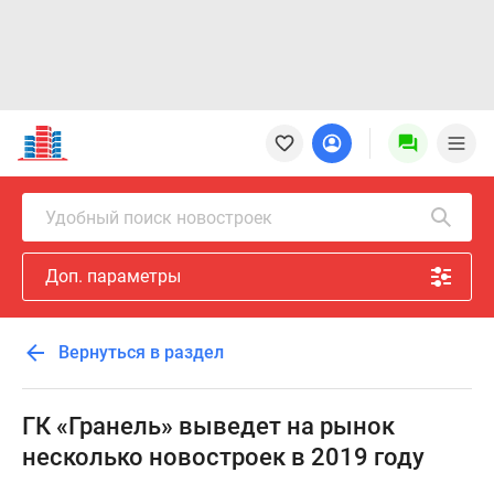
Новостройки
Квартиры
Ипотека
Новостройки
Удобный поиск новостроек
Москвы
Новостройки
Доп. параметры
Подмосковья
Новостройки
Новой
Вернуться в раздел
Москвы
Готовые
новостройки
ГК «Гранель» выведет на рынок
Новостройки
несколько новостроек в 2019 году
на
карте