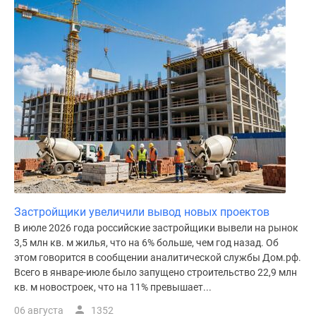
поселки
у
водоема
Коттеджные
поселки
в
ипотеку
Бизнес-
центры
Коттеджи
Скидки
и
Застройщики увеличили вывод новых проектов
акции
В июле 2026 года российские застройщики вывели на рынок
Макс
3,5 млн кв. м жилья, что на 6% больше, чем год назад. Об
этом говорится в сообщении аналитической службы Дом.рф.
Всего в январе-июле было запущено строительство 22,9 млн
кв. м новостроек, что на 11% превышает...
06 августа
1352