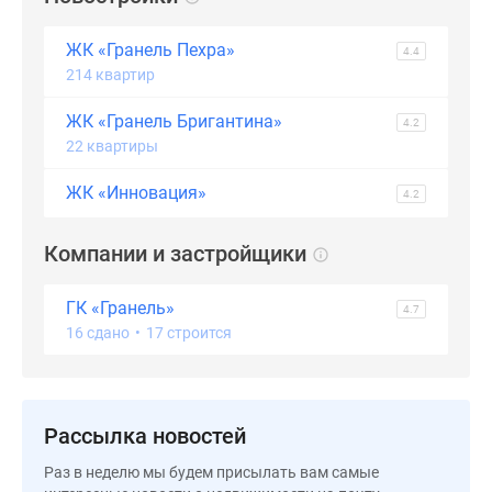
застройщиком
Rutube
ЖК «Гранель Пехра»
4.4
Поиск
214 квартир
дома
в
ЖК «Гранель Бригантина»
4.2
Москве
22 квартиры
Программа
реновации
ЖК «Инновация»
4.2
в
Москве
Компании и застройщики
Новостройки
премиум-
ГК «Гранель»
4.7
класса
16 сдано
•
17 строится
Новостройки
бизнес-
класса
Рассрочка
Рассылка новостей
Траншевая
Раз в неделю мы будем присылать вам самые
ипотека