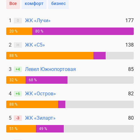
Все
комфорт
бизнес
1
ЖК «Лучи»
177
0
20 %
80 %
2
ЖК «С5»
138
Н
88 %
3
Левел Южнопортовая
85
+4
32 %
68 %
4
ЖК «Остров»
82
+6
88 %
5
ЖК «Зиларт»
80
-3
51 %
49 %