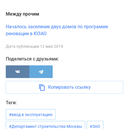
Новости
недвижимости
Между прочим
Мнение
эксперта
Началось заселение двух домов по программе
Аналитика
реновации в ЮЗАО
рынка
Покупателю
Дата публикации 12 мая 2019
Экспертиза
Поделиться с друзьями:
новостроек
Эксперты
и
авторы
О
Копировать ссылку
проекте
Контакты
Теги:
Реклама
на
#ввод в эксплуатацию
сайте
#Департамент строительства Москвы
#ЗАО
Vk