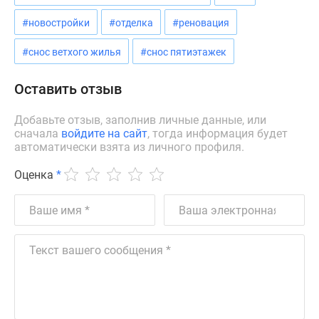
Дзен
#новостройки
#отделка
#реновация
Машино-
места
#снос ветхого жилья
#снос пятиэтажек
Апартаменты
#траншевая
Оставить отзыв
ипотека
#рассрочка
Добавьте отзыв, заполнив личные данные, или
сначала
войдите на сайт
, тогда информация будет
ИТ-
автоматически взята из личного профиля.
ипотека
Квартиры
Оценка
*
со
скидками
до
41%
Видео
360°
новостроек
Субсидированная