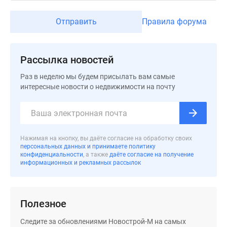
застройщиком
Rutube
Отправить
Правила форума
Поиск
дома
в
Рассылка новостей
Москве
Программа
Раз в неделю мы будем присылать вам самые
интересные новости о недвижимости на почту
реновации
в
Москве
Новостройки
премиум-
Нажимая на кнопку, вы даёте согласие на обработку своих
персональных данных и принимаете политику
класса
конфиденциальности
, а также
даёте согласие на получение
Новостройки
информационных и рекламных рассылок
бизнес-
класса
Рассрочка
Полезное
Траншевая
ипотека
Следите за обновлениями Новострой-М на самых