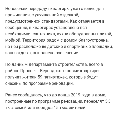
1-
комнатные
Новоселам передадут квартиры уже готовые для
2-
проживания, с улучшенной отделкой,
комнатные
предусмотренной стандартами. Как отмечается в
3-
сообщении, в квартирах установлена вся
комнатные
необходимая сантехника, кухни оборудованы плитой,
Квартиры
мойкой. Территория рядом с домом благоустроена,
на
на ней расположены детские и спортивные площадки,
карте
зоны отдыха, выполнено озеленение.
Ипотечный
По данным департамента строительства, всего в
калькулятор
районе Проспект Вернадского новые квартиры
Семейная
получат жители 59 пятиэтажек, которые будут
ипотека
снесены по программе реновации.
Военная
ипотека
Ранее сообщалось, что до конца 2019 года в дома,
Банки
построенные по программе реновации, переселят 5,3
и
тыс. семей или порядка 15 тыс. жителей.
программы
Медиа