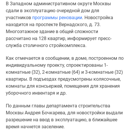
В Западном административном округе Москвы
Специальные
сдали в эксплуатацию очередной дом для
предложения
участников
программы реновации
. Новостройка
Коммерческие
находится на проспекте Вернадского, д. 73.
помещения
Многоэтажное здание в общей сложности
Продавцы
рассчитано на 128 квартир, информирует пресс-
и
служба столичного стройкомплекса.
застройщики
Панорамы
Как отмечается в сообщении, в доме, построенном по
новостроек
индивидуальному проекту, спроектированы 1-
Видеообзор
комнатные (32), 2-комнатные (64) и 3-комнатные (32)
новостроек
квартиры. В подъездах предусмотрены колясочные,
Экспертиза
комнаты для консьержей, помещения для хранения
новостроек
уборочного инвентаря и др.
Экология
Москвы
По данным главы департамента строительства
и
Москвы Андрея Бочкарева, для новостройки выдали
Подмосковья
разрешение на ввод в эксплуатацию, в ближайшее
Студии
время начнется заселение.