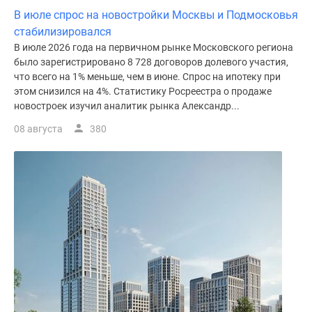
В июле спрос на новостройки Москвы и Подмосковья
поселки
стабилизировался
у
В июле 2026 года на первичном рынке Московского региона
водоема
было зарегистрировано 8 728 договоров долевого участия,
Коттеджные
что всего на 1% меньше, чем в июне. Спрос на ипотеку при
поселки
этом снизился на 4%. Статистику Росреестра о продаже
в
новостроек изучил аналитик рынка Александр...
ипотеку
08 августа
380
Бизнес-
центры
Коттеджи
Скидки
и
акции
Макс