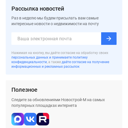
застройщиком
Рассылка новостей
Rutube
Поиск
Раз в неделю мы будем присылать вам самые
дома
интересные новости о недвижимости на почту
в
Москве
Программа
реновации
Нажимая на кнопку, вы даёте согласие на обработку своих
в
персональных данных и принимаете политику
конфиденциальности
, а также
даёте согласие на получение
Москве
информационных и рекламных рассылок
Новостройки
премиум-
класса
Полезное
Новостройки
бизнес-
Следите за обновлениями Новострой-М на самых
класса
популярных площадках интернета
Рассрочка
Траншевая
ипотека