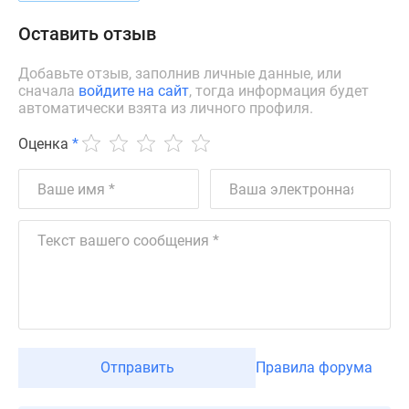
Дзен
Оставить отзыв
Машино-
места
Добавьте отзыв, заполнив личные данные, или
Апартаменты
сначала
войдите на сайт
, тогда информация будет
#траншевая
автоматически взята из личного профиля.
ипотека
Оценка
*
#рассрочка
ИТ-
ипотека
Квартиры
со
скидками
до
41%
Видео
360°
Отправить
Правила форума
новостроек
Субсидированная