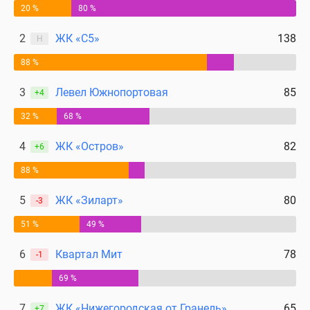
20 %
80 %
2
ЖК «С5»
138
Н
88 %
3
Левел Южнопортовая
85
+4
32 %
68 %
4
ЖК «Остров»
82
+6
88 %
5
ЖК «Зиларт»
80
-3
51 %
49 %
6
Квартал Мит
78
-1
69 %
7
ЖК «Нижегородская от Гранель»
65
+7