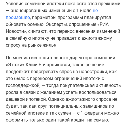
Условия семейной ипотеки пока остаются прежними
Специальные
— анонсированных изменений с 1 июля
не
предложения
произошло
, параметры программы планируется
Коммерческие
обновить осенью. Эксперты, опрошенные «РИА
помещения
Новости», считают, что перенос внесения изменений
Продавцы
в семейную ипотеку не приведет к ажиотажному
и
спросу на рынке жилья.
застройщики
Панорамы
По мнению исполнительного директора компании
новостроек
«Этажи» Юлии Бочарниковой, такое решение
Видеообзор
продолжит подогревать спрос на новостройки, как
новостроек
это было с переносом ограничений ипотеки с
Экспертиза
господдержкой, — тогда покупательская активность
новостроек
росла в связи с желанием успеть воспользоваться
Экология
дешевой ипотекой. Однако ажиотажного спроса не
Москвы
будет, так как круг потенциальных заемщиков по
и
семейной ипотеке и так сужен — с 1 февраля можно
Подмосковья
оформить только один такой кредит на семью.
Студии