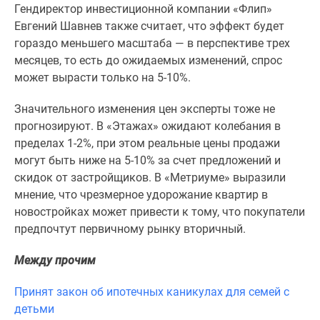
1-
Гендиректор инвестиционной компании «Флип»
комнатные
Евгений Шавнев также считает, что эффект будет
2-
гораздо меньшего масштаба — в перспективе трех
комнатные
месяцев, то есть до ожидаемых изменений, спрос
3-
может вырасти только на 5-10%.
комнатные
Квартиры
Значительного изменения цен эксперты тоже не
на
прогнозируют. В «Этажах» ожидают колебания в
карте
пределах 1-2%, при этом реальные цены продажи
Ипотечный
могут быть ниже на 5-10% за счет предложений и
калькулятор
скидок от застройщиков. В «Метриуме» выразили
Семейная
мнение, что чрезмерное удорожание квартир в
ипотека
новостройках может привести к тому, что покупатели
Военная
предпочтут первичному рынку вторичный.
ипотека
Между прочим
Банки
и
Принят закон об ипотечных каникулах для семей с
программы
детьми
Медиа