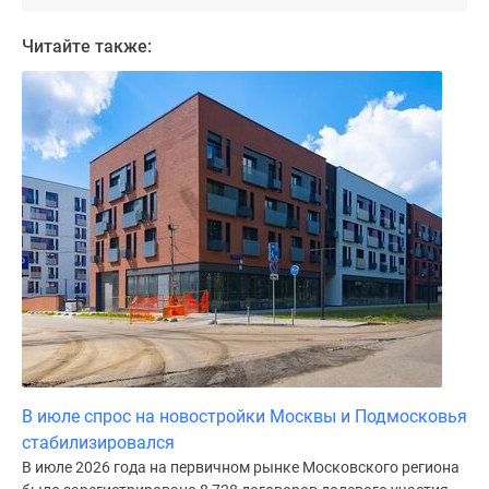
Дома
и
Читайте также:
коттеджи
Коттеджные
поселки
в
Новой
Москве
Готовые
коттеджные
поселки
Строящиеся
коттеджные
поселки
Коттеджные
поселки
В июле спрос на новостройки Москвы и Подмосковья
в
стабилизировался
лесу
В июле 2026 года на первичном рынке Московского региона
Коттеджные