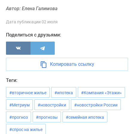
Новости
Автор: Елена Галимова
недвижимости
Мнение
Дата публикации 02 июля
эксперта
Аналитика
Поделиться с друзьями:
рынка
Покупателю
Экспертиза
новостроек
Копировать ссылку
Эксперты
и
Теги:
авторы
О
#вторичное жилье
#ипотека
#Компания «Этажи»
проекте
Контакты
#Метриум
#новостройки
#новостройки России
Реклама
#прогноз
#прогнозы
#семейная ипотека
на
сайте
#спрос на жилье
Vk