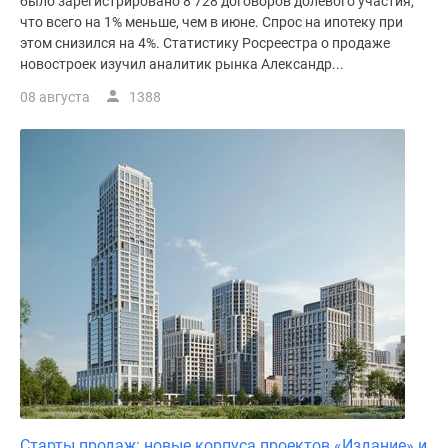
было зарегистрировано 8 728 договоров долевого участия,
поселки
что всего на 1% меньше, чем в июне. Спрос на ипотеку при
этом снизился на 4%. Статистику Росреестра о продаже
у
новостроек изучил аналитик рынка Александр...
водоема
Коттеджные
08 августа
1388
поселки
в
ипотеку
Бизнес-
центры
Коттеджи
Скидки
и
акции
Макс
Старты продаж: новые корпуса проектов «Издание» и