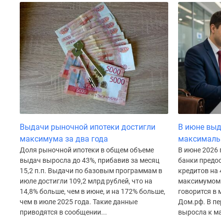
до
41%
Видео
360°
новостроек
Субсидированная
застройщиком
Rutube
Поиск
дома
в
Москве
Выдачи рыночной ипотеки достигли
В июне выд
Программа
реновации
максимума за два года
максималь
в
Доля рыночной ипотеки в общем объеме
В июне 2026
Москве
выдач выросла до 43%, прибавив за месяц
банки предос
Новостройки
15,2 п.п. Выдачи по базовым программам в
кредитов на 
премиум-
июле достигли 109,2 млрд рублей, что на
максимумом 
класса
14,8% больше, чем в июне, и на 172% больше,
говорится в
Новостройки
чем в июле 2025 года. Такие данные
Дом.рф. В пе
бизнес-
приводятся в сообщении...
выросла к ма
класса