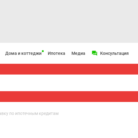
Дома и коттеджи
Ипотека
Медиа
Консультация
авку по ипотечным кредитам