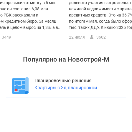
ия превысил отметку в 6 млн
долевого участия в строительст
юне он составил 6,08 млн
нежилой недвижимости с привл
то РБК рассказали и
кредитных средств. Это на 36,7
м кредитном бюро. За месяц
по итогам мая, когда было офор
ль в целом вырос на 1,3%, а в...
тыс. таких ДДУ. К июню 2025 год
3449
22 июля
3602
Популярно на
Новострой-М
Планировочные решения
Квартиры с 3д планировкой