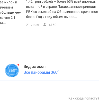
1,42 трлн рублей — более 63% всей ипотеки,
ве жилой и
выданной в стране. Такие данные приводит
ечением
РБК со ссылкой на Объединенное кредитное
% больше, чем
бюро. Год к году объем вырос...
млено 2,1
а...
21 июля
4160
Вид из окон
о
Все панорамы 360
Как сюда попасть?