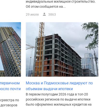
индивидуальные жилищное строительство.
Об этом сообщается на...
29 июля
3863
 первичном
Москва и Подмосковье лидируют по
росло почти
объемам выдачи ипотеки
В первом полугодии 2026 года в топ-20
российских регионов по выдаче ипотеки
осреестра по
было оформлено жилищных кредитов на
 договоров