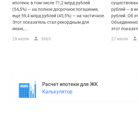
поселки
ипотеки, в том числе 71,2 млрд рублей
существован
у
(54,5%) — на полное досрочное погашение,
рублей — в и
водоема
еще 59,4 млрд рублей (45,5%) — на частичное.
рублей. Об э
Коттеджные
Этот показатель стал рекордным для
Объединенно
поселки
июня,...
этот показате
в
ипотеку
28 июля
3665
27 июля
Бизнес-
центры
Коттеджи
Скидки
и
акции
Макс
Расчет ипотеки для ЖК
Калькулятор