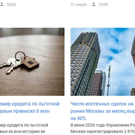
3440
31 июля
3395
змер кредита по льготной
Число ипотечных сделок на
ервые превысил 6 млн
рынке Москвы за месяц вы
на 40%
мер кредита по льготной
В июне 2026 года Управление Р
вые за всю историю ее
Москве зарегистрировало 2 870