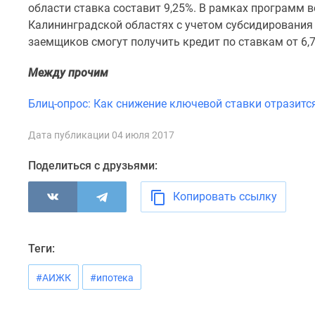
области ставка составит 9,25%. В рамках программ 
комнатные
Квартиры
Калининградской областях с учетом субсидирования
на
заемщиков смогут получить кредит по ставкам от 6,
карте
Ипотечный
Между прочим
калькулятор
Семейная
Блиц-опрос: Как снижение ключевой ставки отразитс
ипотека
Военная
ипотека
Дата публикации 04 июля 2017
Банки
и
Поделиться с друзьями:
программы
Медиа
Копировать ссылку
Новости
недвижимости
Мнение
эксперта
Теги:
Аналитика
рынка
#АИЖК
#ипотека
Покупателю
Экспертиза