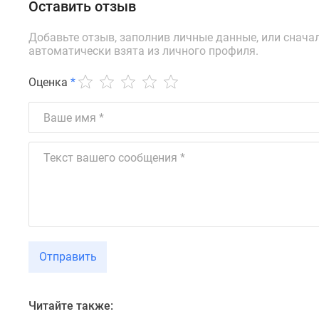
новостроек
Оставить отзыв
Эксперты
и
Добавьте отзыв, заполнив личные данные, или снача
авторы
автоматически взята из личного профиля.
О
проекте
Оценка
*
Контакты
Реклама
на
сайте
Vk
Дзен
Машино-
места
Апартаменты
#траншевая
ипотека
#рассрочка
Отправить
ИТ-
ипотека
Квартиры
со
Читайте также:
скидками