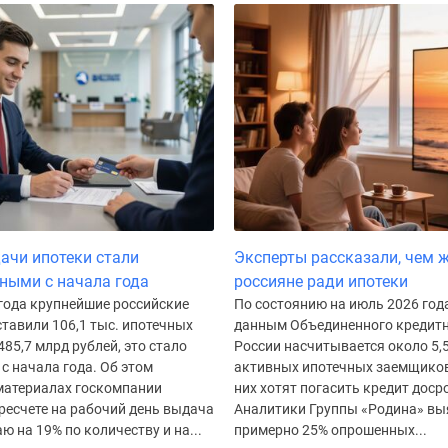
ачи ипотеки стали
Эксперты рассказали, чем 
ными с начала года
россияне ради ипотеки
 года крупнейшие российские
По состоянию на июль 2026 года
тавили 106,1 тыс. ипотечных
данным Объединенного кредитн
485,7 млрд рублей, это стало
России насчитывается около 5,
с начала года. Об этом
активных ипотечных заемщиков
 материалах госкомпании
них хотят погасить кредит доср
ресчете на рабочий день выдача
Аналитики Группы «Родина» вы
ю на 19% по количеству и на...
примерно 25% опрошенных...