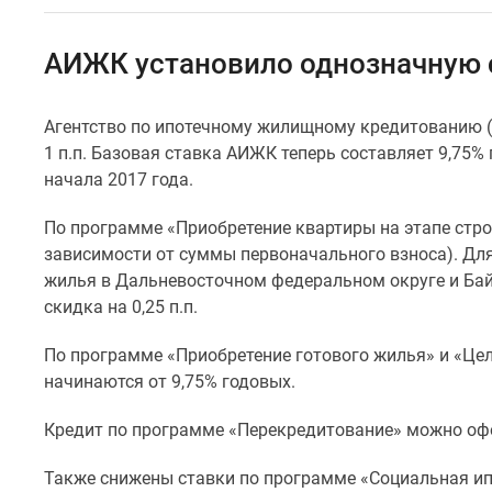
Специальные
предложения
Коммерческие
АИЖК установило однозначную 
помещения
Продавцы
и
Агентство по ипотечному жилищному кредитованию (
застройщики
1 п.п. Базовая ставка АИЖК теперь составляет 9,75%
Панорамы
новостроек
начала 2017 года.
Видеообзор
новостроек
По программе «Приобретение квартиры на этапе стро
Экспертиза
зависимости от суммы первоначального взноса). Для
новостроек
жилья в Дальневосточном федеральном округе и Ба
Экология
скидка на 0,25 п.п.
Москвы
и
Подмосковья
По программе «Приобретение готового жилья» и «Це
Студии
начинаются от 9,75% годовых.
1-
комнатные
Кредит по программе «Перекредитование» можно офо
2-
комнатные
Также снижены ставки по программе «Социальная ипо
3-