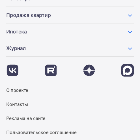
Новости
недвижимости
Продажа квартир
Мнение
эксперта
Ипотека
Аналитика
рынка
Журнал
Покупателю
Экспертиза
новостроек
Эксперты
и
авторы
О проекте
О
проекте
Контакты
Контакты
Реклама
Реклама на сайте
на
сайте
Пользовательское соглашение
Vk