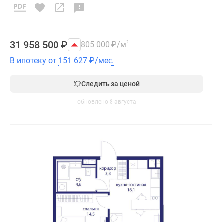
31 958 500
₽
805 000
₽
/м
2
В ипотеку от
151 627
₽
/мес.
Следить за ценой
обновлено 8 августа