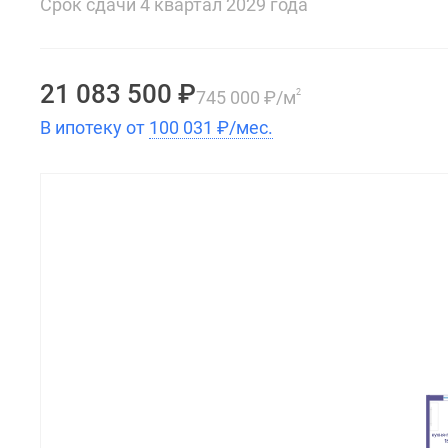
Срок сдачи 4 квартал 2029 года
21 083 500
₽
745 000
₽
/м
2
В ипотеку от
100 031
₽
/мес.