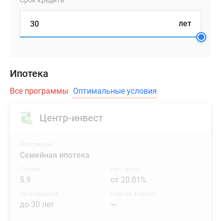
Срок кредита
лет
Ипотека
Все программы
Оптимальные условия
Центр-инвест
Программа
Семейная ипотека
Ставка
Нач. взнос
5.9
от 20.01%
Срок кредита
Платеж в месяц
до 30 лет
—