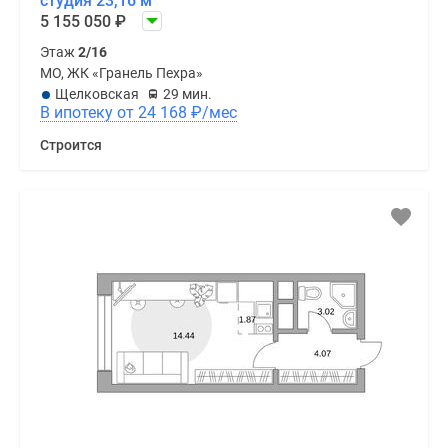
студия 23,16 м
5 155 050
₽
Этаж
2/16
МО, ЖК «Гранель Пехра»
Щелковская
29 мин.
В ипотеку от 24 168
₽
/мес
Строится