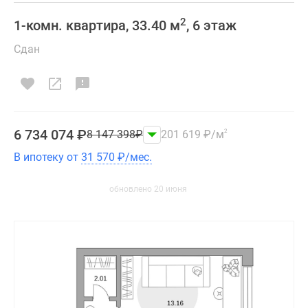
2
1-комн. квартира, 33.40 м
, 6 этаж
Сдан
6 734 074
₽
8 147 398
₽
201 619
₽
/м
2
В ипотеку от
31 570
₽
/мес.
обновлено 20 июня