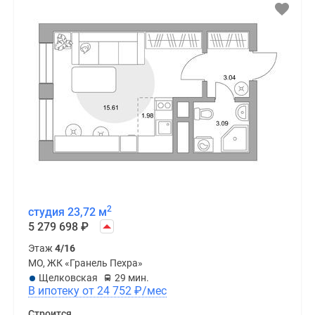
2
студия 23,72 м
5 279 698
₽
Этаж
4/16
МО, ЖК «Гранель Пехра»
Щелковская
29 мин.
В ипотеку от 24 752
₽
/мес
Строится