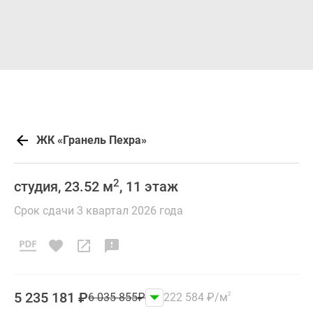
ЖК «Гранель Пехра»
2
студия, 23.52 м
, 11 этаж
Срок сдачи 3 квартал 2026 года
5 235 181
₽
6 035 855
₽
222 584
₽
/м
2