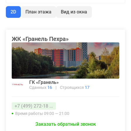
2D
План этажа
Вид из окна
ЖК «Гранель Пехра»
ГК «Гранель»
Сданных
16
|
Строящихся
17
+7 (499) 272-18 ...
Время работы 09:00 — 21:00
Заказать обратный звонок