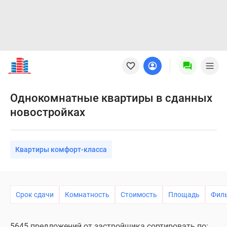
Новостройки
Квартиры
Ипотека
Новостройки
Однокомнатные квартиры в сданных
Москвы
новостройках
Новостройки
Подмосковья
Новостройки
Квартиры комфорт-класса
Новой
Москвы
Готовые
новостройки
Срок сдачи
Комнатность
Стоимость
Площадь
Фил
Новостройки
на
карте
5645 предложений от застройщика сортировать по: