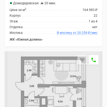
1-
Домодедовская
20 мин.
комнатные
2
Цена за м
164 983
₽
2-
Корпус
22
комнатные
Этаж
1 из 4
3-
Отделка
нет
комнатные
Ипотека
В ипотеку от 20 259
₽
/мес
Квартиры
ЖК «Южная долина»
на
карте
Ипотечный
калькулятор
Семейная
ипотека
Военная
ипотека
Банки
и
программы
Медиа