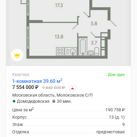
Дзен
Машино-
места
Апартаменты
#траншевая
ипотека
#рассрочка
ИТ-
ипотека
Квартиры
Квартира
Дом сдан
со
2
1-комнатная 39.60 м
7 554 000
₽
скидками
9 442 000
₽
до
Московская область, Молоковское С/П
Домодедовская
30 мин.
41%
2
Видео
Цена за м
190 758
₽
360°
Корпус
13 (д. 1)
новостроек
Этаж
9
Субсидированная
Отделка
предчистовая