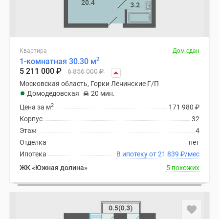
Квартира
Дом сдан
2
1-комнатная 30.30 м
5 211 000
₽
6 856 000
₽
Московская область, Горки Ленинские Г/П
Домодедовская
20 мин.
2
Цена за м
171 980
₽
Корпус
32
Этаж
4
Отделка
нет
Ипотека
В ипотеку от 21 839
₽
/мес
ЖК «Южная долина»
5 похожих