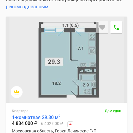
Специальные
рекомендованным
предложения
Коммерческие
помещения
Продавцы
и
застройщики
Панорамы
новостроек
Видеообзор
новостроек
Экспертиза
новостроек
Экология
Москвы
Квартира
Дом сдан
и
2
1-комнатная 29.30 м
Подмосковья
4 834 000
₽
6 402 000
₽
Студии
Московская область, Горки Ленинские Г/П