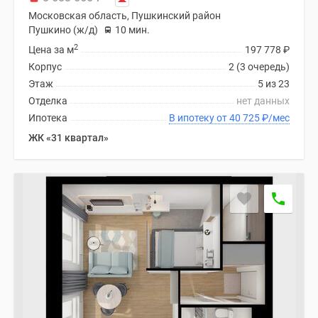
Дома
Московская область, Пушкинский район
и
Пушкино (ж/д)
10 мин.
коттеджи
2
Цена за м
197 778
₽
Коттеджные
Корпус
2 (3 очередь)
поселки
Этаж
5 из 23
в
Отделка
нет данных
Новой
Ипотека
В ипотеку от 40 725
₽
/мес
Москве
ЖК «31 квартал»
Готовые
коттеджные
поселки
Строящиеся
коттеджные
поселки
Коттеджные
поселки
в
лесу
Коттеджные