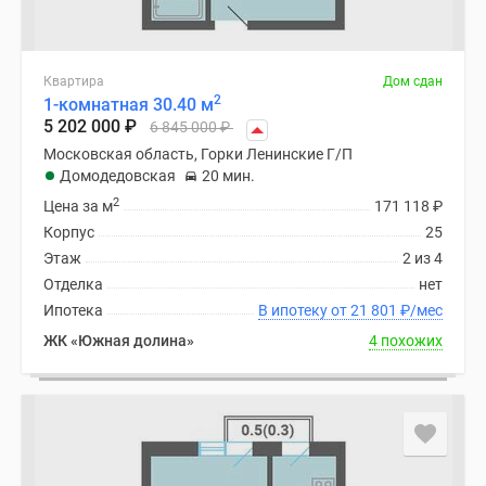
Квартира
Дом сдан
2
1-комнатная 30.40 м
5 202 000
₽
6 845 000
₽
Московская область, Горки Ленинские Г/П
Домодедовская
20 мин.
2
Цена за м
171 118
₽
Корпус
25
Этаж
2 из 4
Отделка
нет
Ипотека
В ипотеку от 21 801
₽
/мес
ЖК «Южная долина»
4 похожих