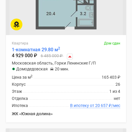
Квартира
Дом сдан
2
1-комнатная 29.80 м
4 929 000
₽
6 485 000
₽
Московская область, Горки Ленинские Г/П
Домодедовская
20 мин.
2
Цена за м
165 403
₽
Корпус
26
Этаж
1 из 4
Отделка
нет
Ипотека
В ипотеку от 20 657
₽
/мес
ЖК «Южная долина»