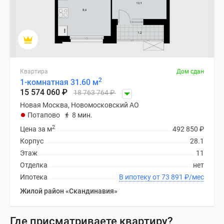
Квартира
Дом сдан
2
1-комнатная 31.60 м
15 574 060
₽
18 763 764
₽
Новая Москва, Новомосковский АО
Потапово
8 мин.
2
Цена за м
492 850
₽
Корпус
28.1
Этаж
11
Отделка
нет
Ипотека
В ипотеку от 73 891
₽
/мес
Жилой район «Скандинавия»
Где присматриваете квартиру?