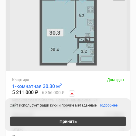
Квартира
Дом сдан
2
1-комнатная 30.30 м
5 211 000
₽
6 856 000
₽
Московская область, Горки Ленинские Г/П
Сайт использует ваши куки и прочие метаданные.
Подробнее
Домодедовская
20 мин.
2
Цена за м
171 980
₽
Принять
Корпус
34
Этаж
4