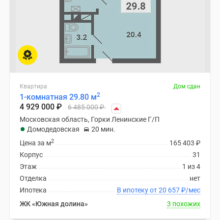
Квартира
Дом сдан
2
1-комнатная 29.80 м
4 929 000
₽
6 485 000
₽
Московская область, Горки Ленинские Г/П
Домодедовская
20 мин.
2
Цена за м
165 403
₽
Корпус
31
Этаж
1 из 4
Отделка
нет
Ипотека
В ипотеку от 20 657
₽
/мес
ЖК «Южная долина»
3 похожих