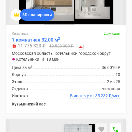
поселки
у
3D планировки
водоема
Коттеджные
Квартира
Дом сдан
поселки
2
1-комнатная 32.00 м
в
11 776 320
₽
12 528 000
₽
ипотеку
Московская область, Котельники городской округ
Бизнес-
Котельники
18 мин.
центры
2
Цена за м
368 010
₽
Коттеджи
Корпус
10
Скидки
Этаж
2 из 25
и
Отделка
чистовая
акции
Ипотека
В ипотеку от 35 232
₽
/мес
Макс
Кузьминский лес