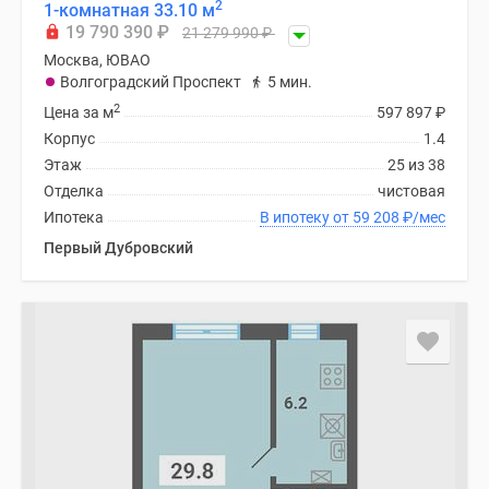
2
1-комнатная 33.10 м
19 790 390
₽
21 279 990
₽
Москва, ЮВАО
Волгоградский Проспект
5 мин.
2
Цена за м
597 897
₽
Корпус
1.4
Этаж
25 из 38
Отделка
чистовая
Ипотека
В ипотеку от 59 208
₽
/мес
Первый Дубровский