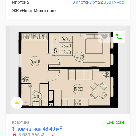
застройщиком
Ипотека
В ипотеку от 22 358
₽
/мес
Rutube
ЖК «Ново-Молоково»
Поиск
дома
в
Москве
Программа
реновации
в
Москве
Новостройки
премиум-
класса
Новостройки
бизнес-
класса
Рассрочка
Квартира
Дом сдан
Траншевая
2
1-комнатная 43.40 м
ипотека
8 583 565
₽