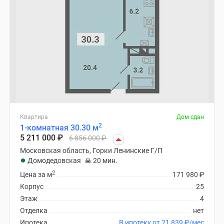
Квартира
Дом сдан
2
1-комнатная 30.30 м
5 211 000
₽
6 856 000
₽
Московская область, Горки Ленинские Г/П
Домодедовская
20 мин.
2
Цена за м
171 980
₽
Корпус
25
Этаж
4
Отделка
нет
Ипотека
В ипотеку от 21 839
₽
/мес