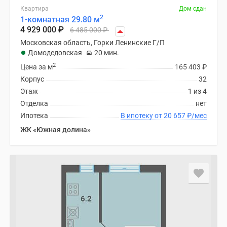
Квартира
Дом сдан
2
1-комнатная 29.80 м
4 929 000
₽
6 485 000
₽
Московская область, Горки Ленинские Г/П
Домодедовская
20 мин.
2
Цена за м
165 403
₽
Корпус
32
Этаж
1 из 4
Отделка
нет
Ипотека
В ипотеку от 20 657
₽
/мес
ЖК «Южная долина»