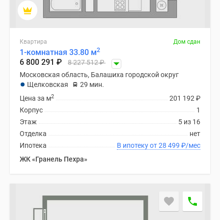
Новости
недвижимости
Мнение
эксперта
Квартира
Дом сдан
2
1-комнатная 33.80 м
Аналитика
6 800 291
₽
8 227 512
₽
рынка
Московская область, Балашиха городской округ
Покупателю
Щелковская
29 мин.
Экспертиза
2
Цена за м
201 192
₽
новостроек
Корпус
1
Эксперты
Этаж
5 из 16
и
Отделка
нет
авторы
Ипотека
В ипотеку от 28 499
₽
/мес
О
ЖК «Гранель Пехра»
проекте
Контакты
Реклама
на
сайте
Vk