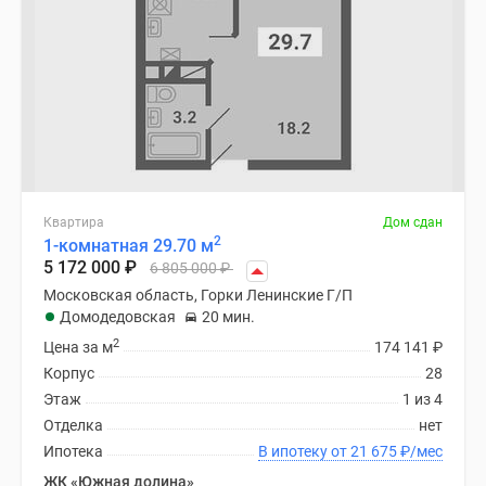
Квартира
Дом сдан
2
1-комнатная 29.70 м
5 172 000
₽
6 805 000
₽
Московская область, Горки Ленинские Г/П
Домодедовская
20 мин.
2
Цена за м
174 141
₽
Корпус
28
Этаж
1 из 4
Отделка
нет
Ипотека
В ипотеку от 21 675
₽
/мес
ЖК «Южная долина»