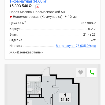
2
1-комнатная 34.60 м
15 393 540
₽
Новая Москва, Новомосковский АО
Новомосковская (Коммунарка)
10 мин.
2
Цена за м
444 900
₽
Корпус
6.2.2
Этаж
21 из 23
Отделка
нет
Ипотека
В ипотеку от 73 035
₽
/мес
ЖК «Дзен-кварталы»