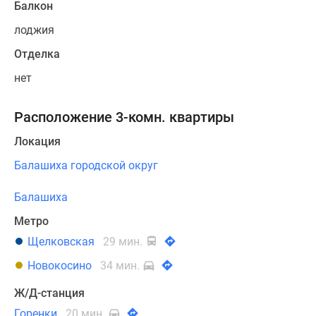
Балкон
лоджия
Отделка
нет
Расположение 3-комн. квартиры
Локация
Балашиха городской округ
Балашиха
Метро
Щелковская
29 мин.
Новокосино
34 мин.
Ж/Д-станция
Горенки
20 мин.