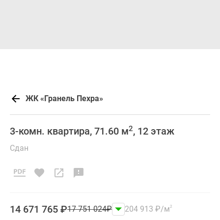
ЖК «Гранель Пехра»
2
3-комн. квартира, 71.60 м
, 12 этаж
Сдан
14 671 765
₽
17 751 024
₽
204 913
₽
/м
2