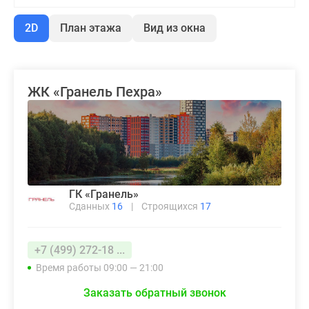
2D
План этажа
Вид из окна
ЖК «Гранель Пехра»
ГК «Гранель»
Сданных
16
|
Строящихся
17
+7 (499) 272-18 ...
Время работы 09:00 — 21:00
Заказать обратный звонок