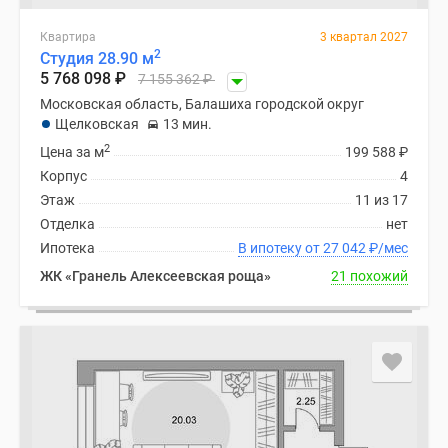
Квартира
3 квартал 2027
2
Студия 28.90 м
5 768 098
₽
7 155 362
₽
Московская область, Балашиха городской округ
Щелковская
13 мин.
2
Цена за м
199 588
₽
Корпус
4
Этаж
11 из 17
Отделка
нет
Ипотека
В ипотеку от 27 042
₽
/мес
ЖК «Гранель Алексеевская роща»
21 похожий