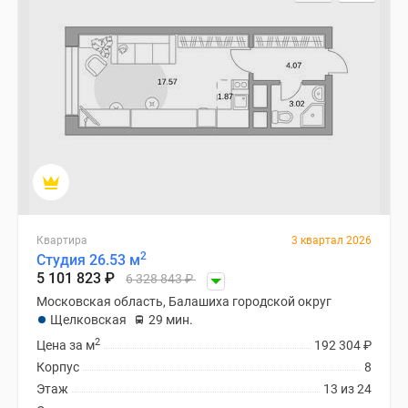
Специальные
предложения
Коммерческие
помещения
Продавцы
и
застройщики
Панорамы
новостроек
Видеообзор
новостроек
Квартира
3 квартал 2026
2
Студия 26.53 м
Экспертиза
5 101 823
₽
6 328 843
₽
новостроек
Московская область, Балашиха городской округ
Экология
Щелковская
29 мин.
Москвы
2
Цена за м
192 304
₽
и
Корпус
8
Подмосковья
Этаж
13 из 24
Студии