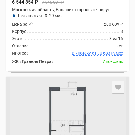
6 544 854
₽
7 545 831
₽
Московская область, Балашиха городской округ
Щелковская
29 мин.
2
Цена за м
200 639
₽
Корпус
8
Этаж
3 из 16
Отделка
нет
Ипотека
В ипотеку от 30 683
₽
/мес
ЖК «Гранель Пехра»
7 похожих