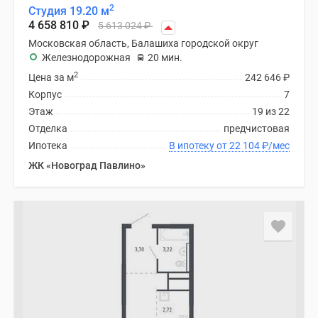
2
Студия 19.20 м
4 658 810
₽
5 613 024
₽
Московская область, Балашиха городской округ
Железнодорожная
20 мин.
2
Цена за м
242 646
₽
Корпус
7
Этаж
19 из 22
Отделка
предчистовая
Ипотека
В ипотеку от 22 104
₽
/мес
ЖК «Новоград Павлино»