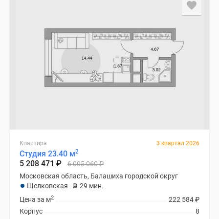
застройщиком
Rutube
Поиск
дома
в
Москве
Программа
реновации
в
Москве
Новостройки
премиум-
класса
Квартира
3 квартал 2026
2
Студия 23.40 м
Новостройки
5 208 471
₽
6 005 060
₽
бизнес-
Московская область, Балашиха городской округ
класса
Щелковская
29 мин.
Рассрочка
2
Цена за м
222 584
₽
Траншевая
Корпус
8
ипотека