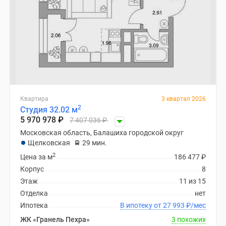
Квартира
3 квартал 2026
2
Студия 32.02 м
5 970 978
₽
7 407 036
₽
Московская область, Балашиха городской округ
Щелковская
29 мин.
2
Цена за м
186 477
₽
Корпус
8
Этаж
11 из 15
Отделка
нет
Ипотека
В ипотеку от 27 993
₽
/мес
ЖК «Гранель Пехра»
3 похожих