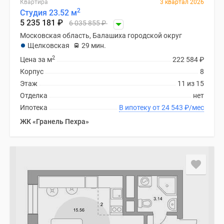
Квартира
3 квартал 2026
поселки
2
Студия 23.52 м
5 235 181
₽
у
6 035 855
₽
водоема
Московская область, Балашиха городской округ
Щелковская
29 мин.
Коттеджные
2
поселки
Цена за м
222 584
₽
в
Корпус
8
ипотеку
Этаж
11 из 15
Бизнес-
Отделка
нет
центры
Ипотека
В ипотеку от 24 543
₽
/мес
Коттеджи
ЖК «Гранель Пехра»
Скидки
и
акции
Макс