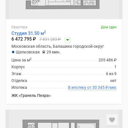
Квартира
Дом сдан
2
Студия 31.50 м
6 472 795
₽
7 831 283
₽
Московская область, Балашиха городской округ
Щелковская
29 мин.
2
Цена за м
205 486
₽
Корпус
1
Этаж
6 из 9
Отделка
нет
Ипотека
В ипотеку от 30 345
₽
/мес
ЖК «Гранель Пехра»