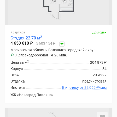
Квартира
Дом сдан
2
Студия 22.70 м
4 650 618
₽
5 603 154
₽
Московская область, Балашиха городской округ
Железнодорожная
20 мин.
2
Цена за м
204 873
₽
Корпус
34
Этаж
20 из 22
Отделка
предчистовая
Ипотека
В ипотеку от 22 065
₽
/мес
ЖК «Новоград Павлино»