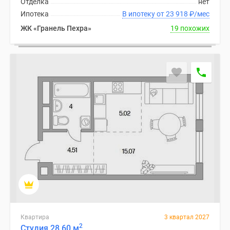
Отделка
нет
1-
Ипотека
В ипотеку от 23 918
₽
/мес
комнатные
2-
ЖК «Гранель Пехра»
19 похожих
комнатные
3-
комнатные
Квартиры
на
карте
Ипотечный
калькулятор
Семейная
ипотека
Военная
ипотека
Банки
и
программы
Квартира
3 квартал 2027
Медиа
2
Студия 28.60 м