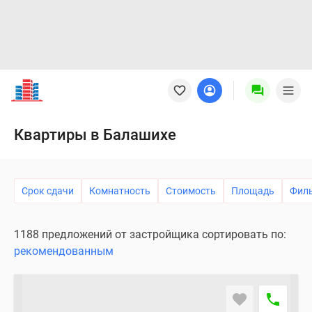
Новостройки
Квартиры
Ипотека
Новостройки
Квартиры в Балашихе
Москвы
Новостройки
Подмосковья
Срок сдачи
Комнатность
Стоимость
Площадь
Фил
Новостройки
Новой
Москвы
1188 предложений от застройщика сортировать по:
Готовые
рекомендованным
новостройки
Новостройки
на
карте