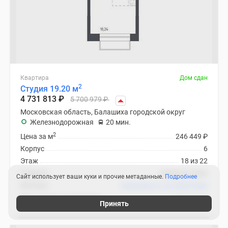
Квартира
Дом сдан
2
Студия 19.20 м
4 731 813
₽
5 700 979
₽
Московская область, Балашиха городской округ
Железнодорожная
20 мин.
2
Цена за м
246 449
₽
Корпус
6
Этаж
18 из 22
Отделка
предчистовая
Сайт использует ваши куки и прочие метаданные.
Подробнее
Ипотека
В ипотеку от 22 450
₽
/мес
ЖК «Новоград Павлино»
3 похожих
Принять