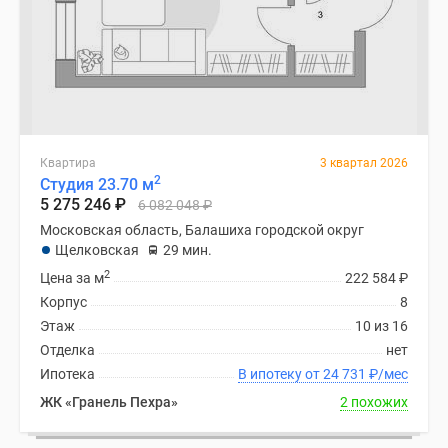
Квартира
3 квартал 2026
2
Студия 23.70 м
5 275 246
₽
6 082 048
₽
Московская область, Балашиха городской округ
Щелковская
29 мин.
2
Цена за м
222 584
₽
Корпус
8
Этаж
10 из 16
Отделка
нет
Ипотека
В ипотеку от 24 731
₽
/мес
ЖК «Гранель Пехра»
2 похожих