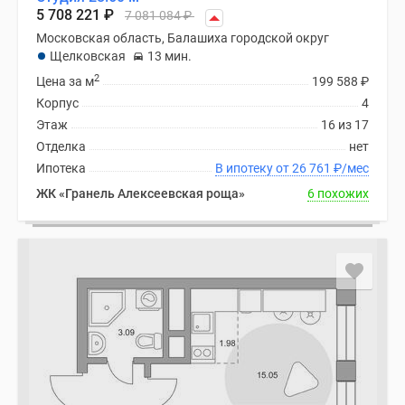
Новости
5 708 221
₽
7 081 084
₽
недвижимости
Московская область, Балашиха городской округ
Мнение
Щелковская
13 мин.
эксперта
2
Цена за м
199 588
₽
Аналитика
Корпус
4
рынка
Этаж
16 из 17
Покупателю
Отделка
нет
Экспертиза
Ипотека
В ипотеку от 26 761
₽
/мес
новостроек
ЖК «Гранель Алексеевская роща»
6 похожих
Эксперты
и
авторы
О
проекте
Контакты
Реклама
на
сайте
Vk