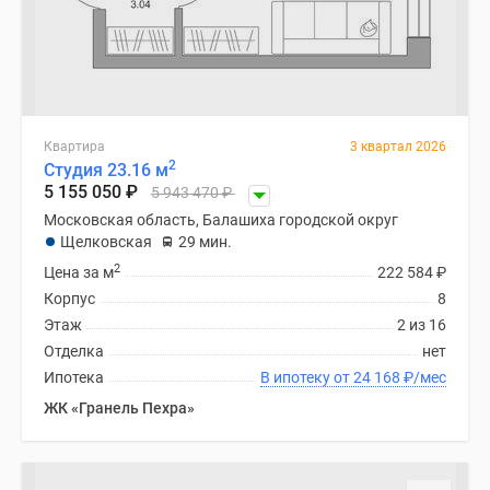
Дзен
Машино-
места
Апартаменты
#траншевая
Квартира
3 квартал 2026
ипотека
2
Студия 23.16 м
#рассрочка
5 155 050
₽
5 943 470
₽
ИТ-
Московская область, Балашиха городской округ
ипотека
Щелковская
29 мин.
Квартиры
2
Цена за м
222 584
₽
со
Корпус
8
скидками
Этаж
2 из 16
до
Отделка
нет
41%
Ипотека
В ипотеку от 24 168
₽
/мес
Видео
ЖК «Гранель Пехра»
360°
новостроек
Субсидированная