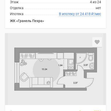
Этаж
4 из 24
Дома
Отделка
нет
и
Ипотека
В ипотеку от 24 418
₽
/мес
коттеджи
ЖК «Гранель Пехра»
Коттеджные
поселки
в
Новой
Москве
Готовые
коттеджные
поселки
Строящиеся
коттеджные
поселки
Коттеджные
поселки
в
лесу
Коттеджные