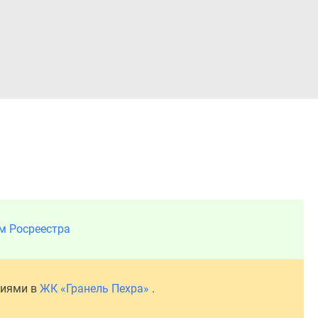
Войти
м Росреестра
ниями в
ЖК «Гранель Пехра»
.