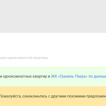
Дома и коттеджи
Ипотека
Медиа
Консультация
ажа однокомнатной квартиры
ди однокомнатных квартир в
ЖК «Гранель Пехра» по данны
 Пожалуйста, ознакомьтесь с другими похожими предложе