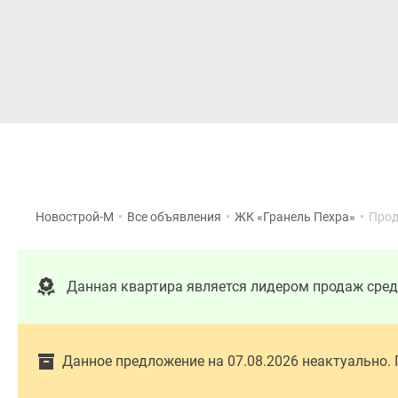
Новостройки
Квартиры
Новострой-М
•
Все объявления
•
ЖК «Гранель Пехра»
•
Прод
Данная квартира является лидером продаж сре
Данное предложение на 07.08.2026 неактуально.