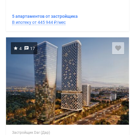
5 апартаментов от застройщика
В ипотеку от 445 944
₽
/мес
4
17
Застройщик Dar (Дар)