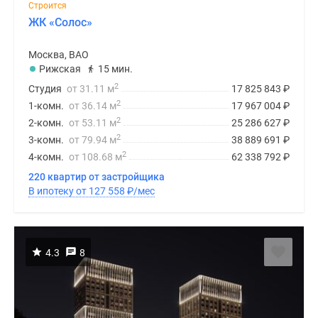
Строится
ЖК «Солос»
Москва, ВАО
Рижская
15 мин.
2
Студия
от 31.11 м
17 825 843
₽
2
1-комн.
от 36.14 м
17 967 004
₽
2
2-комн.
от 53.11 м
25 286 627
₽
2
3-комн.
от 79.94 м
38 889 691
₽
2
4-комн.
от 108.68 м
62 338 792
₽
220 квартир от застройщика
В ипотеку от 127 558
₽
/мес
4.3
8