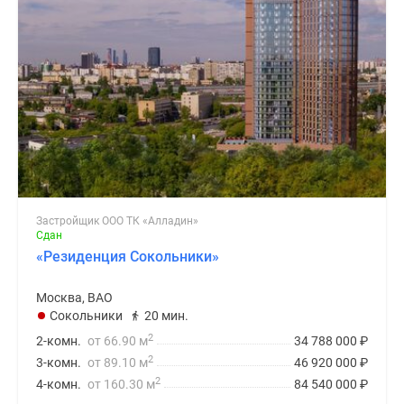
Застройщик ООО ТК «Алладин»
Сдан
«Резиденция Сокольники»
Москва, ВАО
Сокольники
20 мин.
2
2-комн.
от 66.90 м
34 788 000
₽
2
3-комн.
от 89.10 м
46 920 000
₽
2
4-комн.
от 160.30 м
84 540 000
₽