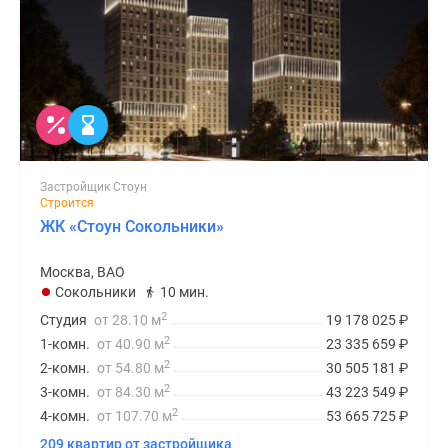
Застройщик Стоун
Строится
ЖК «Стоун Сокольники»
Москва, ВАО
Сокольники
10 мин.
2
Студия
от 28.10 м
19 178 025
₽
2
1-комн.
от 40.90 м
23 335 659
₽
2
2-комн.
от 54.80 м
30 505 181
₽
2
3-комн.
от 84.30 м
43 223 549
₽
2
4-комн.
от 107.70 м
53 665 725
₽
209 квартир от застройщика