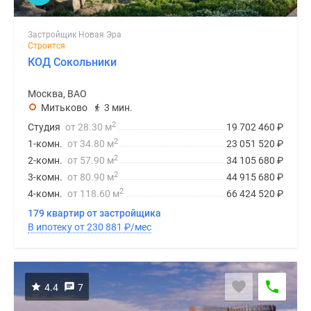
Застройщик Новая Эра
Строится
КОД Сокольники
Москва, ВАО
Митьково
3 мин.
2
Студия
от 28.30 м
19 702 460
₽
2
1-комн.
от 34.80 м
23 051 520
₽
2
2-комн.
от 57.90 м
34 105 680
₽
2
3-комн.
от 80.90 м
44 915 680
₽
2
4-комн.
от 118.60 м
66 424 520
₽
179 квартир от застройщика
В ипотеку от 230 881
₽
/мес
4.4
7