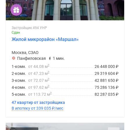
Застройщик 494 УНР
Сдан
Жилой микрорайон «Маршал»
Москва, СЗАО
Панфиловская
1 мин.
2
1-комн.
от 44.08 м
26 448 000
₽
2
2-комн.
от 47.23 м
29 319 604
₽
2
3-комн.
от 72.07 м
42 881 650
₽
2
4-комн.
от 97.62 м
75 286 136
₽
2
5-комн.
от 113.72 м
82 287 035
₽
47 квартир от застройщика
В ипотеку от 339 035
₽
/мес