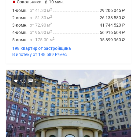
Сокольники
10 мин.
2
1-комн.
от 41.30 м
29 206 045
₽
2
2-комн.
от 51.30 м
26 138 580
₽
2
3-комн.
от 72.90 м
41 744 520
₽
2
4-комн.
от 96.90 м
56 916 604
₽
2
5-комн.
от 175.00 м
95 899 960
₽
198 квартир от застройщика
В ипотеку от 148 589
₽
/мес
4.3
71