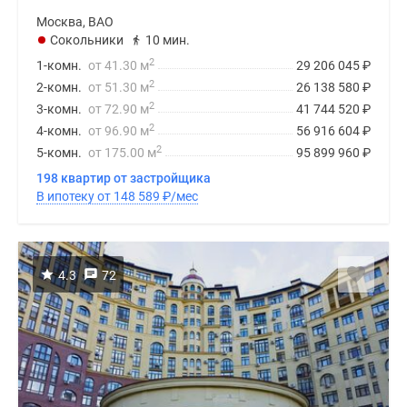
Москва, ВАО
Сокольники
10 мин.
2
1-комн.
от 41.30 м
29 206 045
₽
2
2-комн.
от 51.30 м
26 138 580
₽
2
3-комн.
от 72.90 м
41 744 520
₽
2
4-комн.
от 96.90 м
56 916 604
₽
2
5-комн.
от 175.00 м
95 899 960
₽
198 квартир от застройщика
В ипотеку от 148 589
₽
/мес
4.3
72