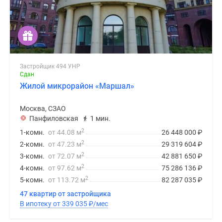
Застройщик 494 УНР
Сдан
Жилой микрорайон «Маршал»
Москва, СЗАО
Панфиловская
1 мин.
2
1-комн.
от 44.08 м
26 448 000
₽
2
2-комн.
от 47.23 м
29 319 604
₽
2
3-комн.
от 72.07 м
42 881 650
₽
2
4-комн.
от 97.62 м
75 286 136
₽
2
5-комн.
от 113.72 м
82 287 035
₽
47 квартир от застройщика
В ипотеку от 339 035
₽
/мес