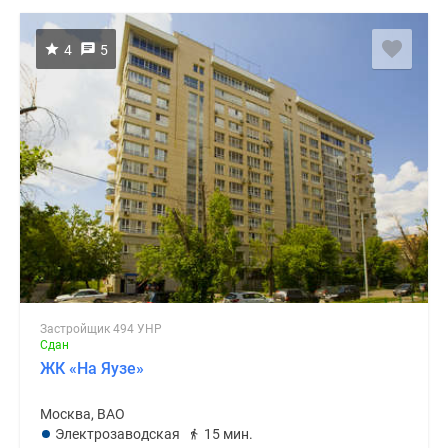
4
5
Застройщик 494 УНР
Сдан
ЖК «На Яузе»
Москва, ВАО
Электрозаводская
15 мин.