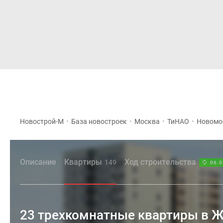
Новостройки
Квартиры
Новострой-М
•
База новостроек
•
Москва
•
ТиНАО
•
Новомо
Описание
Квартиры
Ход строительства
149
06.0
23 трехкомнатные квартиры в 