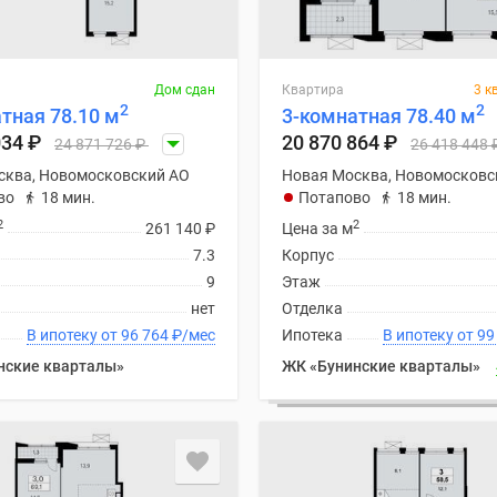
Дом сдан
Квартира
3 к
2
2
тная 78.10 м
3-комнатная 78.40 м
034
₽
20 870 864
₽
24 871 726
₽
26 418 448
сква, Новомосковский АО
Новая Москва, Новомосковс
во
18 мин.
Потапово
18 мин.
2
2
261 140
₽
Цена за м
7.3
Корпус
9
Этаж
нет
Отделка
В ипотеку от 96 764
₽
/мес
Ипотека
В ипоте
нские кварталы»
ЖК «Бунинские кварталы»