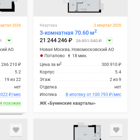
вартал 2026
Квартира
3 квартал 2026
2
3-комнатная 70.60 м
21 244 246
₽
₽
26 891 540
₽
кий АО
Новая Москва, Новомосковский АО
Потапово
18 мин.
2
266 210
₽
Цена за м
300 910
₽
5.2
Корпус
5.4
19 из 22
Этаж
2 из 9
нет
Отделка
нет
ку от 99 022
₽
/мес
Ипотека
В ипотеку от 100 793
₽
/мес
4 похожих
ЖК «Бунинские кварталы»