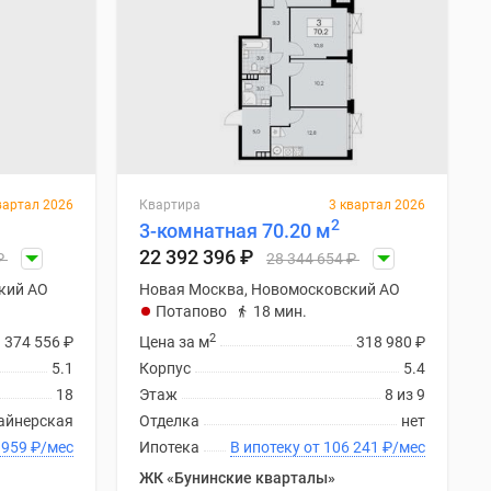
вартал 2026
Квартира
3 квартал 2026
2
3-комнатная 70.20 м
22 392 396
₽
₽
28 344 654
₽
кий АО
Новая Москва, Новомосковский АО
Потапово
18 мин.
2
374 556
₽
Цена за м
318 980
₽
5.1
Корпус
5.4
18
Этаж
8 из 9
айнерская
Отделка
нет
 от 103 959
₽
/мес
Ипотека
В ипотеку от 106 241
₽
/мес
ЖК «Бунинские кварталы»