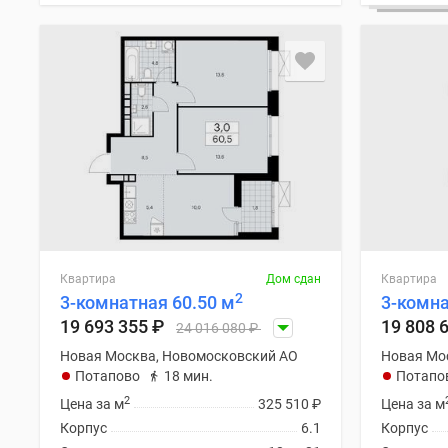
Квартира
Дом сдан
Квартира
2
3-комнатная 60.50 м
3-комна
19 693 355
₽
19 808 
24 016 080
₽
Новая Москва, Новомосковский АО
Новая Мо
Потапово
18 мин.
Потапо
2
Цена за м
325 510
₽
Цена за м
Корпус
6.1
Корпус