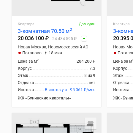
Квартира
Дом сдан
Квартира
2
3-комнатная 70.50 м
3-комна
20 036 100
₽
20 395 
24 434 595
₽
Новая Москва, Новомосковский АО
Новая Мо
Потапово
18 мин.
Потапо
2
Цена за м
284 200
₽
Цена за м
Корпус
7.3
Корпус
Этаж
8 из 9
Этаж
Отделка
нет
Отделка
Ипотека
В ипотеку от 95 061
₽
/мес
Ипотека
ЖК «Бунинские кварталы»
ЖК «Буни