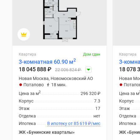
Квартира
Дом сдан
Квартира
2
3-комнатная 60.90 м
3-комна
18 045 888
₽
18 078 
22 006 824
₽
Новая Москва, Новомосковский АО
Новая Мо
Потапово
18 мин.
Потапо
2
Цена за м
296 320
₽
Цена за м
Корпус
7.3
Корпус
Этаж
17
Этаж
Отделка
нет
Отделка
Ипотека
В ипотеку от 85 619
₽
/мес
Ипотека
ЖК «Бунинские кварталы»
ЖК «Буни