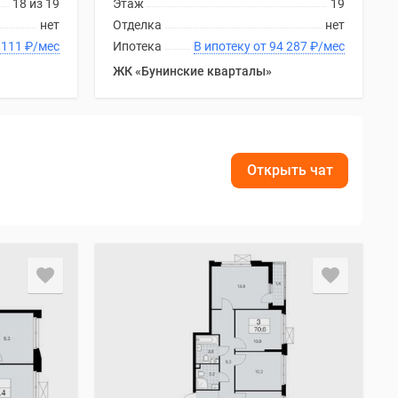
18 из 19
Этаж
19
нет
Отделка
нет
ку от 94 111
₽
/мес
Ипотека
В ипотеку от 94 287
₽
/мес
ЖК «Бунинские кварталы»
Открыть чат
.