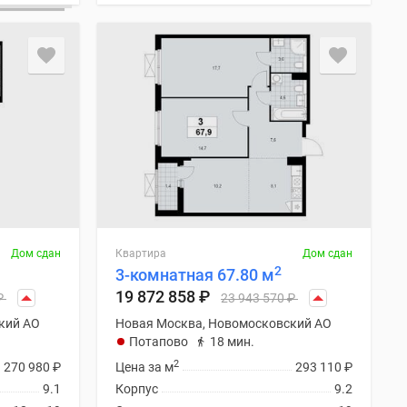
Дом сдан
Квартира
Дом сдан
2
3-комнатная 67.80 м
19 872 858
₽
₽
23 943 570
₽
кий АО
Новая Москва, Новомосковский АО
Потапово
18 мин.
2
270 980
₽
Цена за м
293 110
₽
9.1
Корпус
9.2