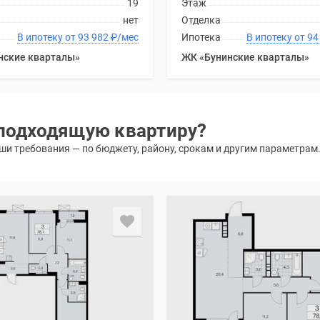
19
Этаж
нет
Отделка
В ипотеку от 93 982
₽
/мес
Ипотека
В ипоте
нские кварталы»
ЖК «Бунинские кварталы»
подходящую квартиру?
и требования — по бюджету, району, срокам и другим параметрам