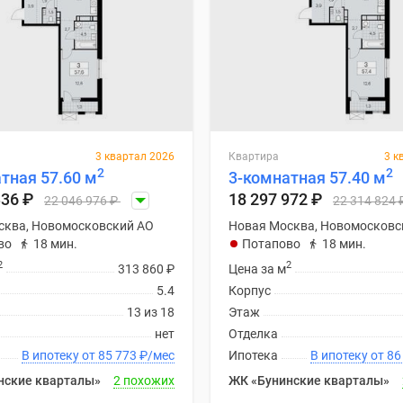
3 квартал 2026
Квартира
3 к
2
2
тная 57.60 м
3-комнатная 57.40 м
336
₽
18 297 972
₽
22 046 976
₽
22 314 824
сква, Новомосковский АО
Новая Москва, Новомосковс
во
18 мин.
Потапово
18 мин.
2
2
313 860
₽
Цена за м
5.4
Корпус
13 из 18
Этаж
нет
Отделка
В ипотеку от 85 773
₽
/мес
Ипотека
В ипоте
нские кварталы»
2 похожих
ЖК «Бунинские кварталы»