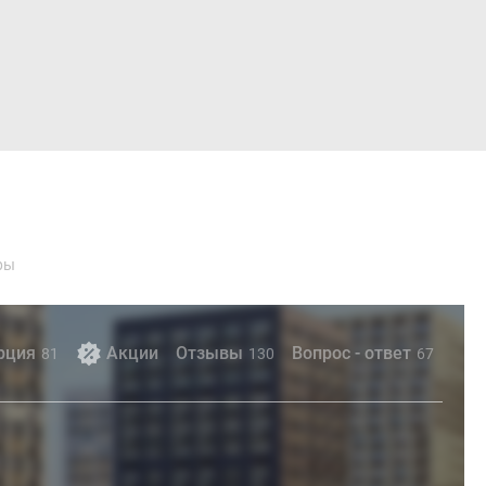
Войти
ры
рция
Акции
Отзывы
Вопрос - ответ
81
130
67