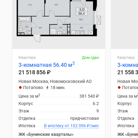
Квартира
Дом сдан
Квартира
2
3-комнатная 56.40 м
3-комна
21 518 856
₽
21 558 
Новая Москва, Новомосковский АО
Новая Мо
Потапово
18 мин.
Потапо
2
Цена за м
381 540
₽
Цена за м
Корпус
6.2
Корпус
Этаж
9
Этаж
Отделка
предчистовая
Отделка
Ипотека
В ипотеку от 102 096
₽
/мес
Ипотека
ЖК «Бунинские кварталы»
ЖК «Буни