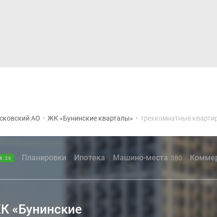
Дома и коттеджи
Ипотека
Медиа
Консультация
сковский АО
•
ЖК «Бунинские кварталы»
•
трехкомнатные кварти
Планировки
Ипотека
Машино-места
Комме
380
8.26
ЖК «Бунинские