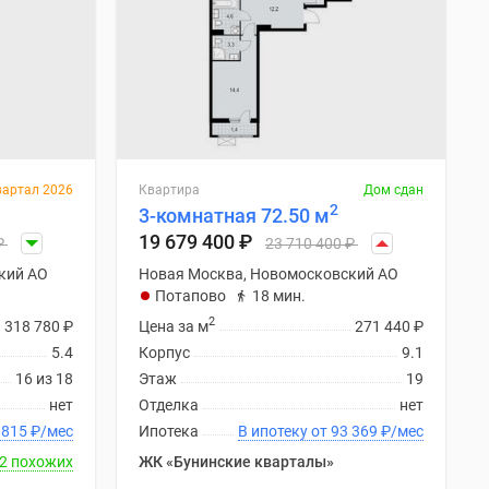
вартал 2026
Квартира
Дом сдан
2
3-комнатная 72.50 м
19 679 400
₽
₽
23 710 400
₽
кий АО
Новая Москва, Новомосковский АО
Потапово
18 мин.
2
318 780
₽
Цена за м
271 440
₽
5.4
Корпус
9.1
16 из 18
Этаж
19
нет
Отделка
нет
ку от 86 815
₽
/мес
Ипотека
В ипотеку от 93 369
₽
/мес
2 похожих
ЖК «Бунинские кварталы»