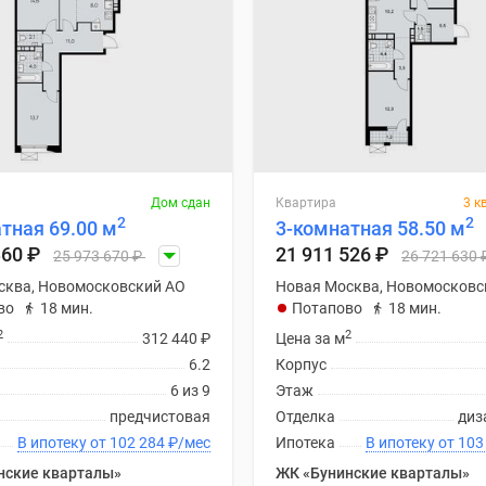
Дом сдан
Квартира
3 к
2
2
тная 69.00 м
3-комнатная 58.50 м
360
₽
21 911 526
₽
25 973 670
₽
26 721 630
сква, Новомосковский АО
Новая Москва, Новомосковс
во
18 мин.
Потапово
18 мин.
2
2
312 440
₽
Цена за м
6.2
Корпус
6 из 9
Этаж
предчистовая
Отделка
диз
В ипотеку от 102 284
₽
/мес
Ипотека
В ипотеку
нские кварталы»
ЖК «Бунинские кварталы»