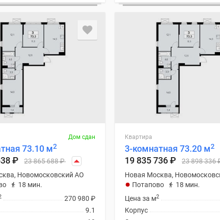
Дом сдан
Квартира
2
2
тная 73.10 м
3-комнатная 73.20 м
638
₽
19 835 736
₽
23 865 688
₽
23 898 336
сква, Новомосковский АО
Новая Москва, Новомосковс
во
18 мин.
Потапово
18 мин.
2
2
270 980
₽
Цена за м
9.1
Корпус