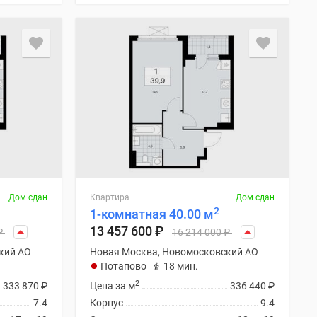
Дом сдан
Квартира
Дом сдан
2
1-комнатная 40.00 м
13 457 600
₽
₽
16 214 000
₽
кий АО
Новая Москва, Новомосковский АО
Потапово
18 мин.
2
333 870
₽
Цена за м
336 440
₽
7.4
Корпус
9.4