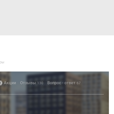
Войти
иры
Акции
Отзывы
Вопрос - ответ
130
67