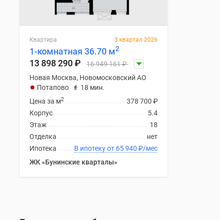
Квартира
3 квартал 2026
2
1-комнатная 36.70 м
13 898 290
₽
16 949 161
₽
Новая Москва, Новомосковский АО
Потапово
18 мин.
2
Цена за м
378 700
₽
Корпус
5.4
Этаж
18
Отделка
нет
Ипотека
В ипотеку от 65 940
₽
/мес
ЖК «Бунинские кварталы»