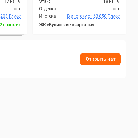
17 из 19
Этаж
18 из 19
нет
Отделка
нет
ку от 63 203
₽
/мес
Ипотека
В ипотеку от 63 850
₽
/мес
2 похожих
ЖК «Бунинские кварталы»
Открыть чат
.