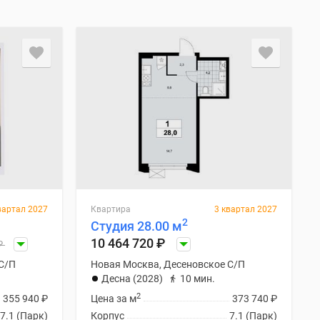
вартал 2027
Квартира
3 квартал 2027
2
Студия 28.00 м
10 464 720
₽
₽
С/П
Новая Москва, Десеновское С/П
Десна (2028)
10 мин.
2
355 940
₽
Цена за м
373 740
₽
7.1 (Парк)
Корпус
7.1 (Парк)