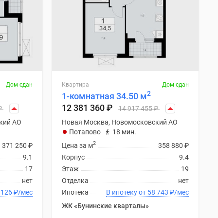
Дом сдан
Квартира
Дом сдан
2
1-комнатная 34.50 м
12 381 360
₽
₽
14 917 455
₽
кий АО
Новая Москва, Новомосковский АО
Потапово
18 мин.
2
371 250
₽
Цена за м
358 880
₽
9.1
Корпус
9.4
17
Этаж
19
нет
Отделка
нет
ку от 58 126
₽
/мес
Ипотека
В ипотеку от 58 743
₽
/мес
ЖК «Бунинские кварталы»