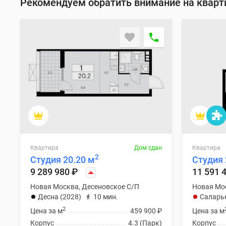
Рекомендуем обратить внимание на квар
Квартира
Дом сдан
Квартира
2
Студия 20.20 м
Студия 
9 289 980
₽
11 591 
Новая Москва, Десеновское С/П
Новая Мо
Десна (2028)
10 мин.
Саларь
2
Цена за м
459 900
₽
Цена за м
Корпус
4.3 (Парк)
Корпус