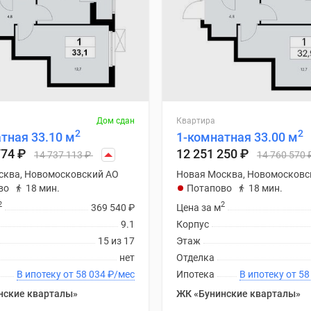
Дом сдан
Квартира
2
2
тная 33.10 м
1-комнатная 33.00 м
774
₽
12 251 250
₽
14 737 113
₽
14 760 570
сква, Новомосковский АО
Новая Москва, Новомосковс
во
18 мин.
Потапово
18 мин.
2
2
369 540
₽
Цена за м
9.1
Корпус
15 из 17
Этаж
нет
Отделка
В ипотеку от 58 034
₽
/мес
Ипотека
В ипоте
нские кварталы»
ЖК «Бунинские кварталы»