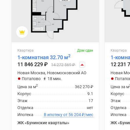
Квартира
Дом сдан
Квартира
2
1-комнатная 32.70 м
1-комна
11 846 229
₽
12 231 
14 272 569
₽
Новая Москва, Новомосковский АО
Новая Мо
Потапово
18 мин.
Потапо
2
Цена за м
362 270
₽
Цена за м
Корпус
9.1
Корпус
Этаж
17
Этаж
Отделка
нет
Отделка
Ипотека
В ипотеку от 56 204
₽
/мес
Ипотека
ЖК «Бунинские кварталы»
ЖК «Буни