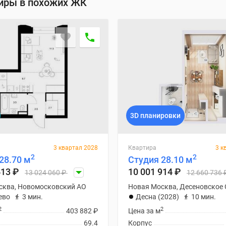
тиры в похожих ЖК
3D планировки
3 квартал 2028
Квартира
3 к
2
2
28.70 м
Студия 28.10 м
413
₽
10 001 914
₽
13 024 060
₽
12 660 736
сква, Новомосковский АО
Новая Москва, Десеновское 
ево
3 мин.
Десна (2028)
10 мин.
2
2
403 882
₽
Цена за м
69.4
Корпус