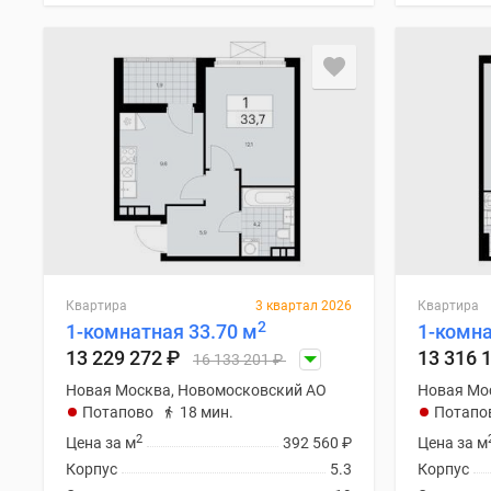
Квартира
3 квартал 2026
Квартира
2
1-комнатная 33.70 м
1-комна
13 229 272
₽
13 316 
16 133 201
₽
Новая Москва, Новомосковский АО
Новая Мо
Потапово
18 мин.
Потапо
2
Цена за м
392 560
₽
Цена за м
Корпус
5.3
Корпус