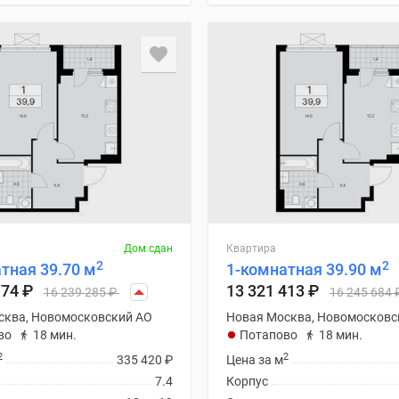
Дом сдан
Квартира
2
2
тная 39.70 м
1-комнатная 39.90 м
174
₽
13 321 413
₽
16 239 285
₽
16 245 684
сква, Новомосковский АО
Новая Москва, Новомосковс
во
18 мин.
Потапово
18 мин.
2
2
335 420
₽
Цена за м
7.4
Корпус