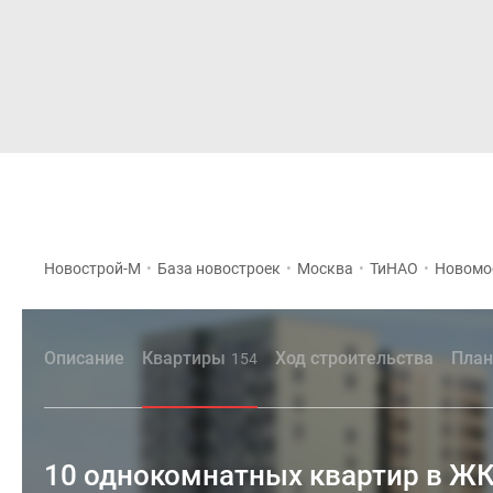
Новостройки
Квартиры
Новострой-М
•
База новостроек
•
Москва
•
ТиНАО
•
Новомо
Описание
Квартиры
Ход строительства
План
154
10 однокомнатных квартир в ЖК