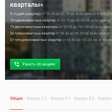
кварталы»
8 студий (квартир)
от 20.40 до 23.70 кв. м по цене от 9 935 27
10 однокомнатных квартир
от 32.70 до 40.00 кв. м по цене о
73 двухкомнатные квартиры
от 35.90 до 101.60 кв. м по цене
26 трехкомнатных квартир
от 56.40 до 88.20 кв. м по цене от
37 четырехкомнатных квартир
от 65.60 до 101.30 кв. м по це
Узнать об акциях
Общее
Корпус 1.2
Корпус 5.1
Корпус 5.2
Корпус