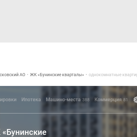
Дома и коттеджи
Ипотека
Медиа
Консультация
сковский АО
•
ЖК «Бунинские кварталы»
•
однокомнатные кварт
ировки
Ипотека
Машино-места
Коммерция
388
81
 «Бунинские