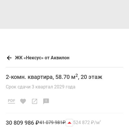
ЖК «Нексус» от Аквилон
2
2-комн. квартира, 58.70 м
, 20 этаж
Срок сдачи 3 квартал 2029 года
30 809 986
₽
41 079 981
₽
524 872
₽
/м
2