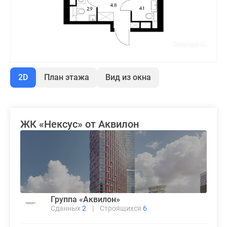
2D
План этажа
Вид из окна
ЖК «Нексус» от Аквилон
Группа «Аквилон»
Сданных
2
|
Строящихся
6