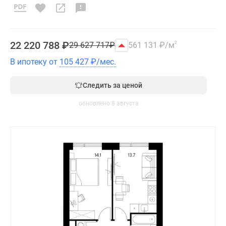
22 220 788
₽
29 627 717
₽
561 131
₽
/м
2
В ипотеку от
105 427
₽
/мес.
Следить за ценой
обновлено 8 августа