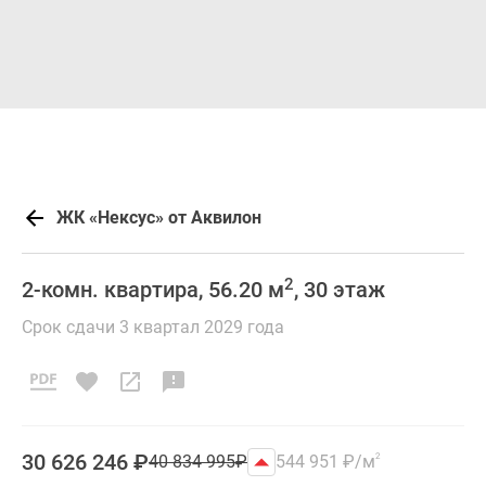
ЖК «Нексус» от Аквилон
2
2-комн. квартира, 56.20 м
, 30 этаж
Срок сдачи 3 квартал 2029 года
30 626 246
₽
40 834 995
₽
544 951
₽
/м
2