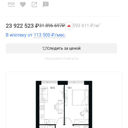
23 922 523
₽
31 896 697
₽
593 611
₽
/м
2
В ипотеку от
113 500
₽
/мес.
Следить за ценой
обновлено 9 августа