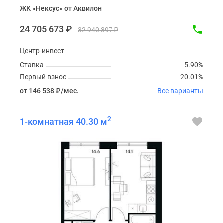
ЖК «Нексус» от Аквилон
24 705 673
₽
32 940 897
₽
Центр-инвест
Ставка
5.90%
Первый взнос
20.01%
от 146 538
₽
/мес.
Все варианты
2
1-комнатная 40.30 м