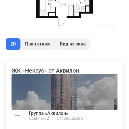
2D
План этажа
Вид из окна
ЖК «Нексус» от Аквилон
Группа «Аквилон»
Сданных
2
|
Строящихся
6