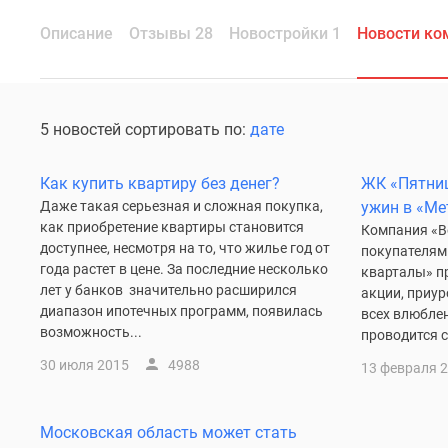
Описание
Отзывы 28
Новостройки 1
Новости ко
5 новостей сортировать по:
дате
Как купить квартиру без денег?
ЖК «Пятниц
Даже такая серьезная и сложная покупка,
ужин в «Ме
как приобретение квартиры становится
Компания «В
доступнее, несмотря на то, что жилье год от
покупателям
года растет в цене. За последние несколько
кварталы» п
лет у банков значительно расширился
акции, приур
диапазон ипотечных программ, появилась
всех влюбле
возможность...
проводится с
30 июля 2015
4988
13 февраля 
Московская область может стать