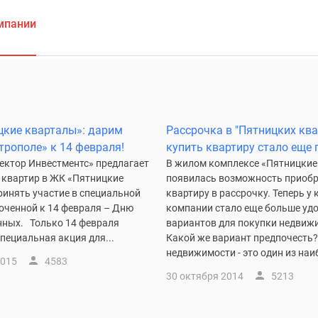
мпании
кие кварталы»: дарим
Рассрочка в "Пятницких ква
трополе» к 14 февраля!
купить квартиру стало еще
ектор Инвестментс» предлагает
В жилом комплексе «Пятницкие
 квартир в ЖК «Пятницкие
появилась возможность приобр
ринять участие в специальной
квартиру в рассрочку. Теперь у
оченной к 14 февраля – Дню
компании стало еще больше уд
нных. Только 14 февраля
вариантов для покупки недвиж
пециальная акция для...
Какой же вариант предпочесть
недвижимости - это один из наиб
2015
4583
30 октября 2014
5213