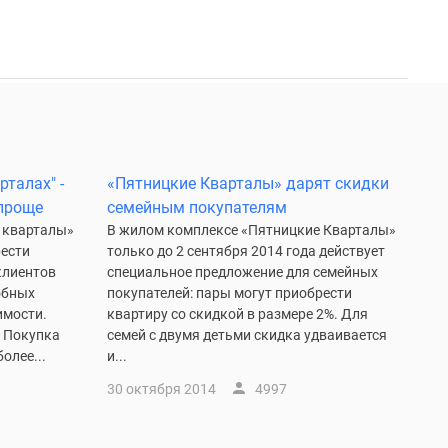
рталах" -
«Пятницкие Кварталы» дарят скидки
 проще
семейным покупателям
 кварталы»
В жилом комплексе «Пятницкие Кварталы»
ести
только до 2 сентября 2014 года действует
 клиентов
специальное предложение для семейных
обных
покупателей: пары могут приобрести
имости.
квартиру со скидкой в размере 2%. Для
? Покупка
семей с двумя детьми скидка удваивается
олее...
и...
30 октября 2014
4997