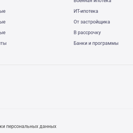
Военная ипотека
ные
ИТ-ипотека
ные
От застройщика
ные
В рассрочку
нты
Банки и программы
ки персональных данных