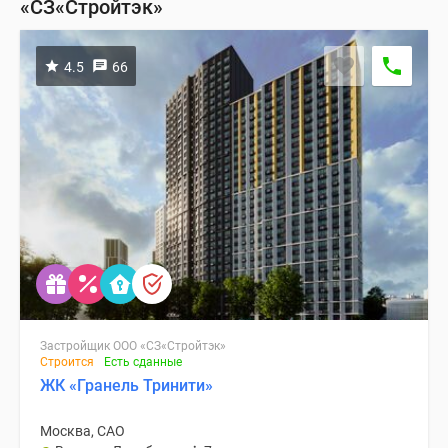
«СЗ«Стройтэк»
4.5
66
Застройщик ООО «СЗ«Стройтэк»
Строится
Есть сданные
ЖК «Гранель Тринити»
Москва, САО