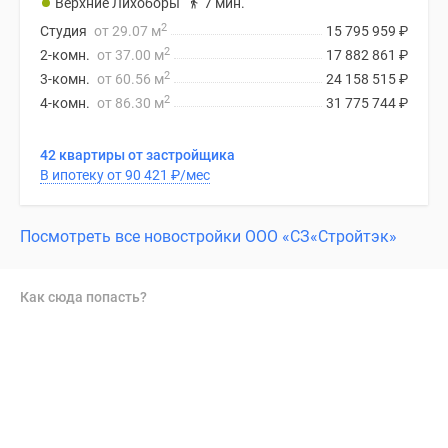
Верхние Лихоборы
7 мин.
2
Студия
от 29.07 м
15 795 959
₽
2
2-комн.
от 37.00 м
17 882 861
₽
2
3-комн.
от 60.56 м
24 158 515
₽
2
4-комн.
от 86.30 м
31 775 744
₽
42 квартиры от застройщика
В ипотеку от 90 421
₽
/мес
Посмотреть все новостройки ООО «СЗ«Стройтэк»
Как сюда попасть?