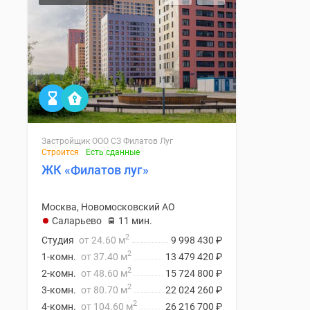
Застройщик ООО СЗ Филатов Луг
Строится
Есть сданные
ЖК «Филатов луг»
Москва, Новомосковский АО
Саларьево
11 мин.
2
Студия
от 24.60 м
9 998 430
₽
2
1-комн.
от 37.40 м
13 479 420
₽
2
2-комн.
от 48.60 м
15 724 800
₽
2
3-комн.
от 80.70 м
22 024 260
₽
2
4-комн.
от 104.60 м
26 216 700
₽