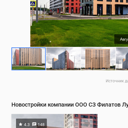
Авгу
Источник да
Новостройки компании ООО СЗ Филатов Л
4.3
148