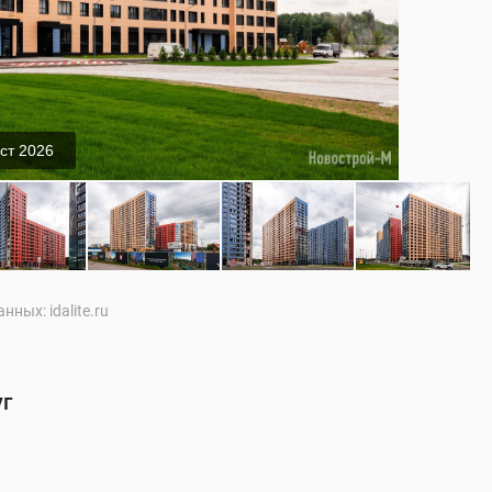
ст 2026
нных: idalite.ru
уг