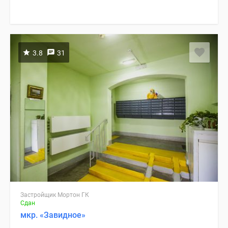
3.8
31
Застройщик Мортон ГК
Сдан
мкр. «Завидное»