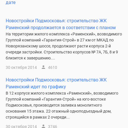
дате
Специальные
предложения
Коммерческие
Новостройки Подмосковья: строительство ЖК
помещения
Раменский продолжается в соответствии с планом
Продавцы
На территории жилого комплекса «Раменский», возводимого
Группой компаний «Гарантия-Строй» в 27 км от МКАД по
и
Новорязанскому шоссе, продолжают расти корпуса 2-й
застройщики
очереди застройки. Строительство корпусов № 7А, 7Б, 8 и 9
Панорамы
близится к завершению....
новостроек
30 октября 2014
4610
Видеообзор
новостроек
Новостройки Подмосковья: строительство ЖК
Экспертиза
Раменский идет по графику
новостроек
В 12 корпусе жилого комплекса «Раменский», возводимого
Экология
Группой компаний «Гарантия-Строй» на юго-востоке
Москвы
Подмосковья, производится заливка монолитного
и
основания 15 этажа. 22-этажный одноподъездный дом,
Подмосковья
строящийся в рамках 2 очереди...
Студии
30 октября 2014
3746