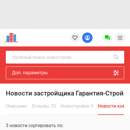
Новостройки
Квартиры
Ипотека
Новостройки
Удобный поиск новостроек
Москвы
Новостройки
Доп. параметры
Подмосковья
Новостройки
Новой
Новости застройщика Гарантия-Строй
Москвы
Готовые
Описание
Отзывы 33
Новостройки 3
Новости комп
новостройки
Новостройки
на
3 новости сортировать по:
карте