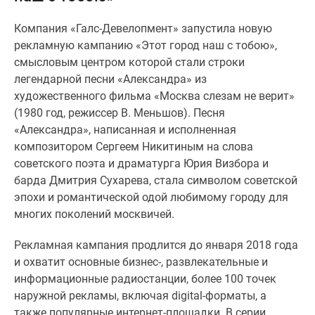
Специальные
Компания «Галс-Девелопмент» запустила новую
предложения
рекламную кампанию «Этот город наш с тобою»,
Коммерческие
смысловым центром которой стали строки
помещения
легендарной песни «Александра» из
Продавцы
художественного фильма «Москва слезам не верит»
и
(1980 год, режиссер В. Меньшов). Песня
застройщики
«Александра», написанная и исполненная
Панорамы
композитором Сергеем Никитиным на слова
новостроек
советского поэта и драматурга Юрия Визбора и
Видеообзор
барда Дмитрия Сухарева, стала символом советской
новостроек
эпохи и романтической одой любимому городу для
Экспертиза
многих поколений москвичей.
новостроек
Экология
Рекламная кампания продлится до января 2018 года
Москвы
и охватит основные бизнес-, развлекательные и
и
информационные радиостанции, более 100 точек
Подмосковья
наружной рекламы, включая digital-форматы, а
Студии
также популярные интернет-площадки. В серии