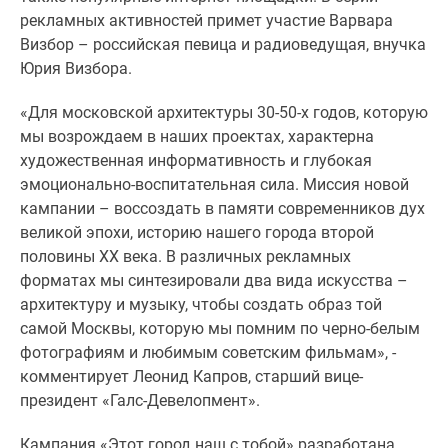
1-
рекламных активностей примет участие Варвара
комнатные
Визбор – российская певица и радиоведущая, внучка
2-
Юрия Визбора.
комнатные
3-
«Для московской архитектуры 30-50-х годов, которую
комнатные
мы возрождаем в наших проектах, характерна
Квартиры
художественная информативность и глубокая
на
эмоционально-воспитательная сила. Миссия новой
карте
кампании – воссоздать в памяти современников дух
Ипотечный
великой эпохи, историю нашего города второй
калькулятор
половины XX века. В различных рекламных
Семейная
форматах мы синтезировали два вида искусства –
ипотека
архитектуру и музыку, чтобы создать образ той
Военная
самой Москвы, которую мы помним по черно-белым
ипотека
фотографиям и любимым советским фильмам», -
Банки
комментирует
Леонид Капров, старший вице-
и
президент «Галс-Девелопмент».
программы
Медиа
Кампания «Этот город наш с тобой» разработана