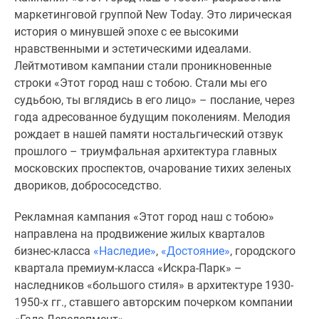
Новости
маркетинговой группой New Today. Это лирическая
недвижимости
история о минувшей эпохе с ее высокими
Мнение
нравственными и эстетическими идеалами.
эксперта
Лейтмотивом кампании стали проникновенные
Аналитика
строки «Этот город наш с тобою. Стали мы его
рынка
судьбою, ты вглядись в его лицо» – послание, через
Покупателю
года адресованное будущим поколениям. Мелодия
Экспертиза
рождает в нашей памяти ностальгический отзвук
новостроек
прошлого – триумфальная архитектура главных
Эксперты
московских проспектов, очарование тихих зеленых
и
двориков, добрососедство.
авторы
О
Рекламная кампания «Этот город наш с тобою»
проекте
направлена на продвижение жилых кварталов
Контакты
бизнес-класса
«Наследие»
,
«Достояние»
, городского
Реклама
квартала премиум-класса «Искра-Парк» –
на
наследников «большого стиля» в архитектуре 1930-
сайте
1950-х гг., ставшего авторским почерком компании
Vk