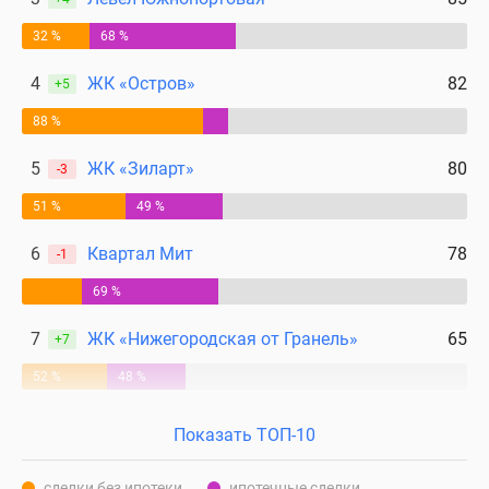
32 %
68 %
4
ЖК «Остров»
82
+5
88 %
5
ЖК «Зиларт»
80
-3
51 %
49 %
6
Квартал Мит
78
-1
69 %
7
ЖК «Нижегородская от Гранель»
65
+7
52 %
48 %
Показать ТОП-10
сделки без ипотеки
ипотечные сделки