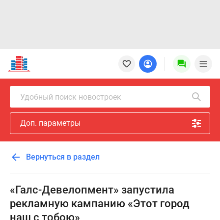
Новостройки
Квартиры
Ипотека
Новостройки
Удобный поиск новостроек
Москвы
Новостройки
Доп. параметры
Подмосковья
Новостройки
Новой
Вернуться в раздел
Москвы
Готовые
новостройки
«Галс-Девелопмент» запустила
Новостройки
рекламную кампанию «Этот город
на
наш с тобою»
карте