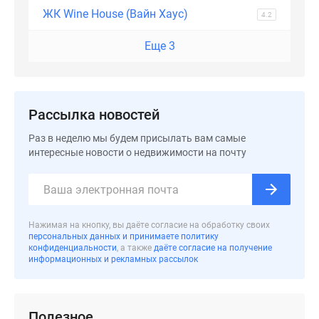
ЖК Wine House (Вайн Хаус)
поселки
4.2
у
Еще 3
водоема
Коттеджные
поселки
в
Рассылка новостей
ипотеку
Бизнес-
Раз в неделю мы будем присылать вам самые
центры
интересные новости о недвижимости на почту
Коттеджи
Скидки
и
акции
Нажимая на кнопку, вы даёте согласие на обработку своих
Макс
персональных данных и принимаете политику
конфиденциальности
, а также
даёте согласие на получение
информационных и рекламных рассылок
Полезное