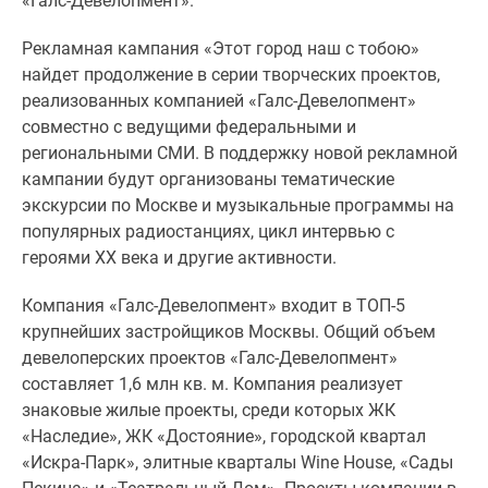
«Галс-Девелопмент».
Дзен
Рекламная кампания «Этот город наш с тобою»
Машино-
найдет продолжение в серии творческих проектов,
места
реализованных компанией «Галс-Девелопмент»
Апартаменты
совместно с ведущими федеральными и
#траншевая
региональными СМИ. В поддержку новой рекламной
ипотека
кампании будут организованы тематические
#рассрочка
экскурсии по Москве и музыкальные программы на
ИТ-
популярных радиостанциях, цикл интервью с
ипотека
героями XX века и другие активности.
Квартиры
со
Компания «Галс-Девелопмент» входит в ТОП-5
скидками
крупнейших застройщиков Москвы. Общий объем
до
девелоперских проектов «Галс-Девелопмент»
41%
составляет 1,6 млн кв. м. Компания реализует
Видео
знаковые жилые проекты, среди которых ЖК
360°
«Наследие», ЖК «Достояние», городской квартал
новостроек
«Искра-Парк», элитные кварталы Wine House, «Сады
Субсидированная