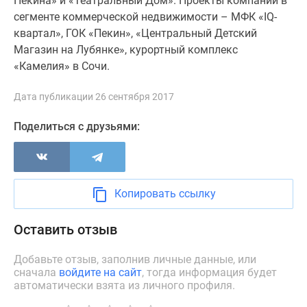
Пекина» и «Театральный Дом». Проекты компании в
застройщиком
сегменте коммерческой недвижимости – МФК «IQ-
Rutube
квартал», ГОК «Пекин», «Центральный Детский
Поиск
Магазин на Лубянке», курортный комплекс
дома
«Камелия» в Сочи.
в
Москве
Дата публикации 26 сентября 2017
Программа
реновации
Поделиться с друзьями:
в
Москве
Новостройки
премиум-
Копировать ссылку
класса
Новостройки
Оставить отзыв
бизнес-
класса
Добавьте отзыв, заполнив личные данные, или
Рассрочка
сначала
войдите на сайт
, тогда информация будет
Траншевая
автоматически взята из личного профиля.
ипотека