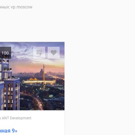
нных: vp.moscow
100
 ANT Development
нная 9»