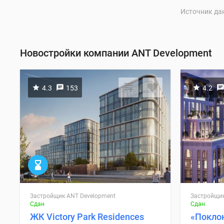
Источник да
Новостройки компании ANT Development
4.3
153
4.2
Застройщик ANT Development
Застройщик
Сдан
Сдан
ЖК Victory Park Residences
«Покло