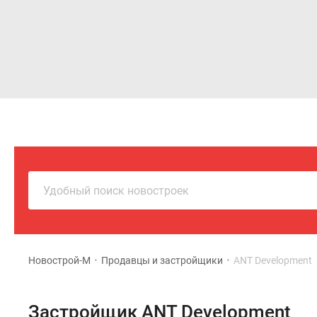
Новостройки
Квартиры
Удобный поиск новостроек
Новострой-М
•
Продавцы и застройщики
•
ANT Development
Застройщик ANT Development