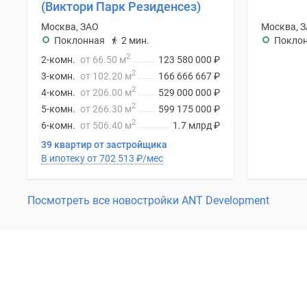
(Виктори Парк Резиденсез)
Москва, ЗАО
Москва, 
Поклонная
2 мин.
Покло
2
2-комн.
от 66.50 м
123 580 000
₽
2
3-комн.
от 102.20 м
166 666 667
₽
2
4-комн.
от 206.00 м
529 000 000
₽
2
5-комн.
от 266.30 м
599 175 000
₽
2
6-комн.
от 506.40 м
1.7 млрд
₽
39 квартир от застройщика
В ипотеку от 702 513
₽
/мес
Посмотреть все новостройки ANT Development