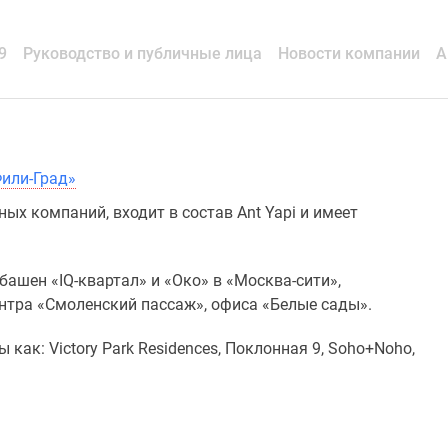
9
Руководство и публичные лица
Новости компании
А
Фили-Град»
х компаний, входит в состав Ant Yapi и имеет
ашен «IQ-квартал» и «Око» в «Москва-сити»,
нтра «Смоленский пассаж», офиса «Белые сады».
ак: Victory Park Residences, Поклонная 9, Soho+Noho,