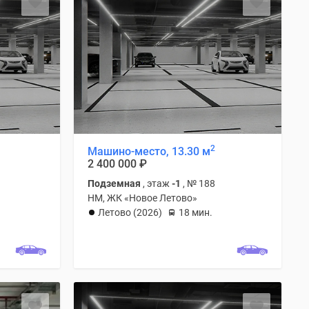
2
Машино-место, 13.30 м
2 400 000
₽
Подземная
, этаж
-1
, № 188
НМ, ЖК «Новое Летово»
Летово (2026)
18 мин.