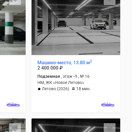
2
Машино-место, 13.80 м
2 400 000
₽
Подземная
, этаж
-1
, № 16
НМ, ЖК «Новое Летово»
Летово (2026)
18 мин.