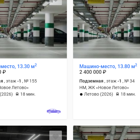
2
2
место, 13.30 м
Машино-место, 13.80 м
0
₽
2 400 000
₽
ая
, этаж
-1
, № 155
Подземная
, этаж
-1
, № 34
Новое Летово»
НМ, ЖК «Новое Летово»
(2026)
18 мин.
Летово (2026)
18 мин.