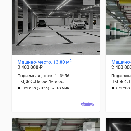
2
Машино-место, 13.80 м
Машино-
2 400 000
₽
2 400 00
Подземная
, этаж
-1
, № 56
Подземн
НМ, ЖК «Новое Летово»
НМ, ЖК «
Летово (2026)
18 мин.
Летово 