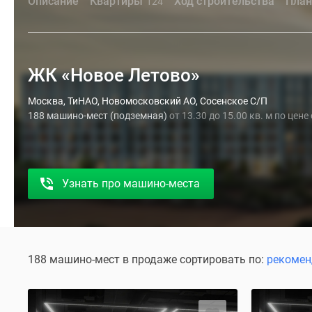
Описание
Квартиры
Ход строительства
План
124
ЖК «Новое Летово»
Москва, ТиНАО, Новомосковский АО, Сосенское С/П
188 машино-мест (подземная)
от 13.30 до 15.00 кв. м по цене
Узнать про машино-места
188 машино-мест в продаже сортировать по:
рекоме