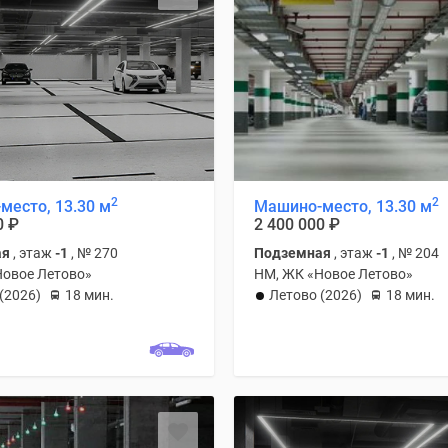
2
2
место, 13.30 м
Машино-место, 13.30 м
0
₽
2 400 000
₽
ая
, этаж
-1
, № 270
Подземная
, этаж
-1
, № 204
Новое Летово»
НМ, ЖК «Новое Летово»
(2026)
18 мин.
Летово (2026)
18 мин.