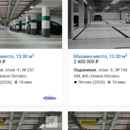
2
2
место, 13.30 м
Машино-место, 13.30 м
0
₽
2 400 000
₽
ая
, этаж
-1
, № 251
Подземная
, этаж
-1
, № 196
Новое Летово»
НМ, ЖК «Новое Летово»
(2026)
18 мин.
Летово (2026)
18 мин.