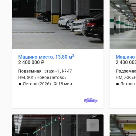
2
Машино-место, 13.80 м
Машино-
2 400 000
₽
2 400 00
Подземная
, этаж
-1
, № 47
Подземн
НМ, ЖК «Новое Летово»
НМ, ЖК «
Летово (2026)
18 мин.
Летово 