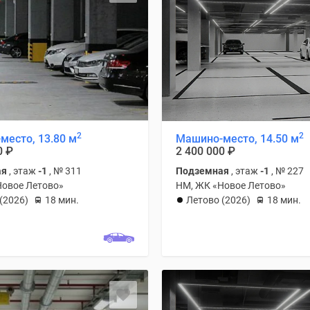
2
2
место, 13.80 м
Машино-место, 14.50 м
0
₽
2 400 000
₽
ая
, этаж
-1
, № 311
Подземная
, этаж
-1
, № 227
Новое Летово»
НМ, ЖК «Новое Летово»
(2026)
18 мин.
Летово (2026)
18 мин.