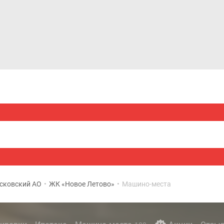
Дома и коттеджи
Ипотека
Медиа
Консультация
сковский АО
•
ЖК «Новое Летово»
•
Машино-места