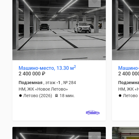
2
Машино-место, 13.30 м
Машино-
2 400 000
₽
2 400 00
Подземная
, этаж
-1
, № 284
Подземн
НМ, ЖК «Новое Летово»
НМ, ЖК «
Летово (2026)
18 мин.
Летово 