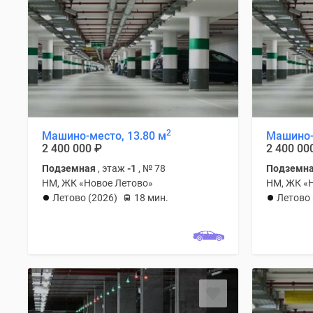
2
Машино-место, 13.80 м
Машино-
2 400 000
₽
2 400 00
Подземная
, этаж
-1
, № 78
Подземн
НМ, ЖК «Новое Летово»
НМ, ЖК «
Летово (2026)
18 мин.
Летово 