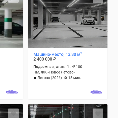
2
Машино-место, 13.30 м
2 400 000
₽
Подземная
, этаж
-1
, № 180
НМ, ЖК «Новое Летово»
Летово (2026)
18 мин.