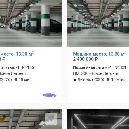
2
2
место, 13.30 м
Машино-место, 13.80 м
0
₽
2 400 000
₽
ая
, этаж
-1
, № 135
Подземная
, этаж
-1
, № 301
Новое Летово»
НМ, ЖК «Новое Летово»
(2026)
18 мин.
Летово (2026)
18 мин.