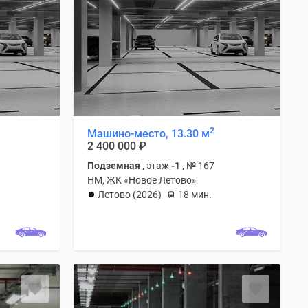
2
Машино-место, 13.30 м
2 400 000
₽
Подземная
, этаж
-1
, № 167
НМ, ЖК «Новое Летово»
Летово (2026)
18 мин.