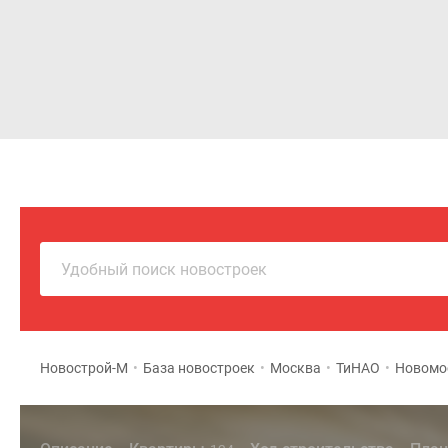
Новостройки
Квартиры
Удобный поиск новостроек
Новострой-М
•
База новостроек
•
Москва
•
ТиНАО
•
Новомо