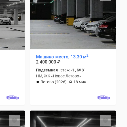
2
Машино-место, 13.30 м
2 400 000
₽
Подземная
, этаж
-1
, № 81
НМ, ЖК «Новое Летово»
Летово (2026)
18 мин.