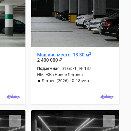
2
Машино-место, 13.30 м
2 400 000
₽
Подземная
, этаж
-1
, № 187
НМ, ЖК «Новое Летово»
Летово (2026)
18 мин.