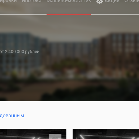
ировки
Ипотека
Машино-места
Акции
Отзы
188
 от 2 400 000 рублей
ндованным