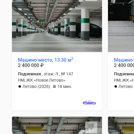
2
Машино-место, 13.30 м
Машино-
2 400 000
₽
2 400 00
Подземная
, этаж
-1
, № 147
Подземн
НМ, ЖК «Новое Летово»
НМ, ЖК «
Летово (2026)
18 мин.
Летово 