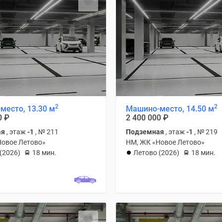
2
2
место, 13.30 м
Машино-место, 14.50 м
0
₽
2 400 000
₽
ая
, этаж
-1
, № 211
Подземная
, этаж
-1
, № 219
Новое Летово»
НМ, ЖК «Новое Летово»
(2026)
18 мин.
Летово (2026)
18 мин.