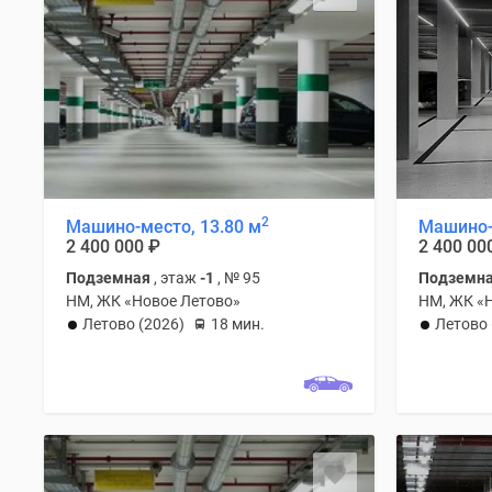
2
Машино-место, 13.80 м
Машино-
2 400 000
₽
2 400 00
Подземная
, этаж
-1
, № 95
Подземн
НМ, ЖК «Новое Летово»
НМ, ЖК «
Летово (2026)
18 мин.
Летово 