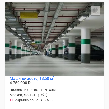
2
Машино-место, 13.50 м
4 750 000
₽
Подземная
, этаж
-1
, № 40М
Москва, ЖК TATE (Тейт)
Марьина роща
6 мин.