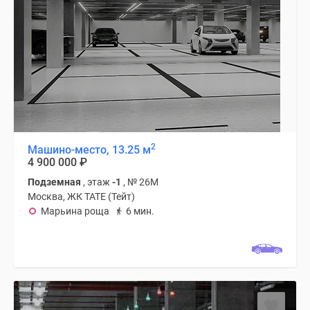
2
Машино-место, 13.25 м
4 900 000
₽
Подземная
, этаж
-1
, № 26М
Москва, ЖК TATE (Тейт)
Марьина роща
6 мин.