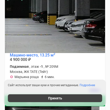
2
Машино-место, 13.25 м
4 900 000
₽
Подземная
, этаж
-1
, № 209М
Москва, ЖК TATE (Тейт)
Марьина роща
6 мин.
Сайт использует ваши куки и прочие метаданные.
Подробнее
Принять
Узнать про машино-места