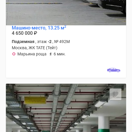
2
Машино-место, 13.25 м
4 650 000
₽
Подземная
, этаж
-2
, № 492М
Москва, ЖК TATE (Тейт)
Марьина роща
6 мин.