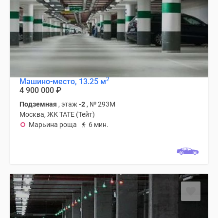
2
Машино-место, 13.25 м
4 900 000
₽
Подземная
, этаж
-2
, № 293М
Москва, ЖК TATE (Тейт)
Марьина роща
6 мин.