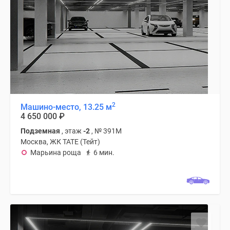
2
Машино-место, 13.25 м
4 650 000
₽
Подземная
, этаж
-2
, № 391М
Москва, ЖК TATE (Тейт)
Марьина роща
6 мин.