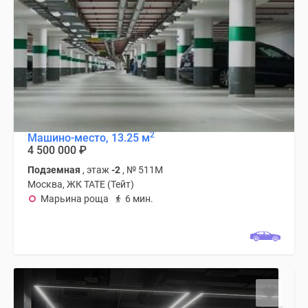
Дзен
Машино-
места
Апартаменты
#траншевая
ипотека
#рассрочка
ИТ-
2
Машино-место, 13.25 м
ипотека
4 500 000
₽
Квартиры
Подземная
, этаж
-2
, № 511М
со
Москва, ЖК TATE (Тейт)
скидками
Марьина роща
6 мин.
до
41%
Видео
360°
новостроек
Субсидированная