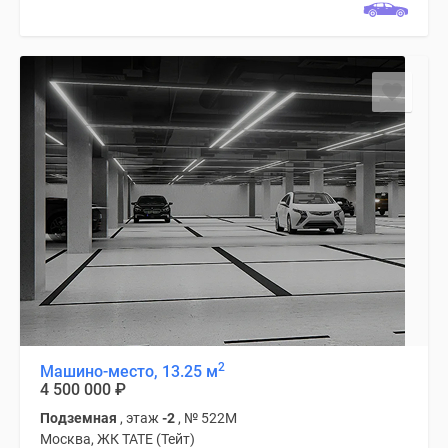
поселки
у
водоема
Коттеджные
поселки
в
ипотеку
Бизнес-
центры
Коттеджи
Скидки
и
акции
Макс
2
Машино-место, 13.25 м
4 500 000
₽
Подземная
, этаж
-2
, № 522М
Москва, ЖК TATE (Тейт)