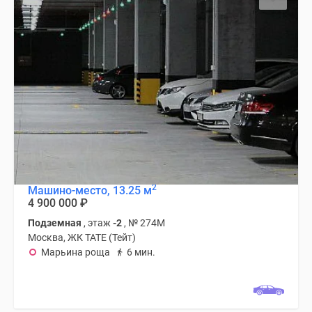
2
Машино-место, 13.25 м
4 900 000
₽
Подземная
, этаж
-2
, № 274М
Москва, ЖК TATE (Тейт)
Марьина роща
6 мин.