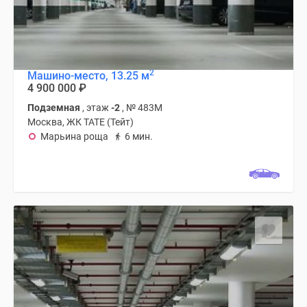
2
Машино-место, 13.25 м
4 900 000
₽
Подземная
, этаж
-2
, № 483М
Москва, ЖК TATE (Тейт)
Марьина роща
6 мин.