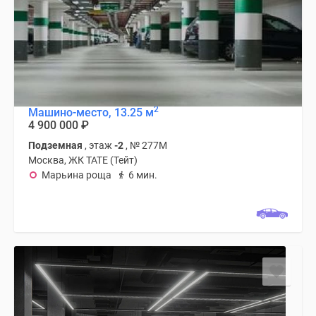
2
Машино-место, 13.25 м
4 900 000
₽
Подземная
, этаж
-2
, № 277М
Москва, ЖК TATE (Тейт)
Марьина роща
6 мин.