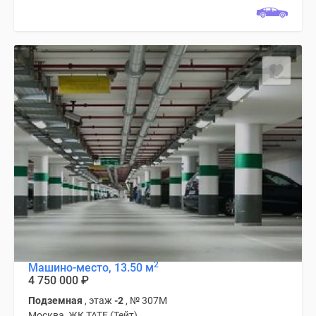
2
Машино-место, 13.50 м
4 750 000
₽
Подземная
, этаж
-2
, № 307М
Москва, ЖК TATE (Тейт)