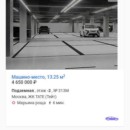
2
Машино-место, 13.25 м
4 650 000
₽
Подземная
, этаж
-2
, № 313М
Москва, ЖК TATE (Тейт)
Марьина роща
6 мин.