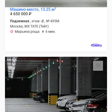
2
Машино-место, 13.25 м
4 650 000
₽
Подземная
, этаж
-2
, № 495М
Москва, ЖК TATE (Тейт)
Марьина роща
6 мин.