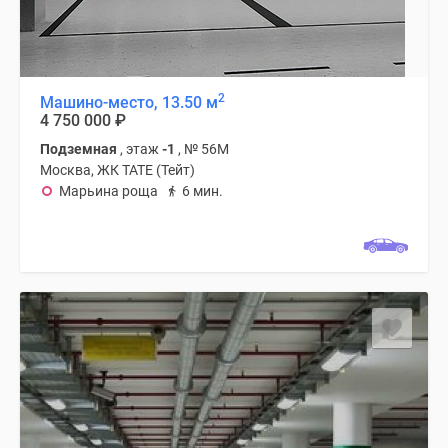
2
Машино-место, 13.50 м
4 750 000
₽
Подземная
, этаж
-1
, № 56М
Москва, ЖК TATE (Тейт)
Марьина роща
6 мин.