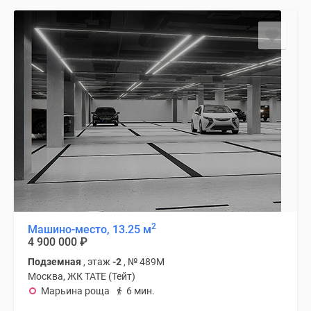
2
Машино-место, 13.25 м
4 900 000
₽
Подземная
, этаж
-2
, № 489М
Москва, ЖК TATE (Тейт)
Марьина роща
6 мин.