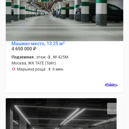
2
Машино-место, 13.25 м
4 650 000
₽
Подземная
, этаж
-2
, № 425М
Москва, ЖК TATE (Тейт)
Марьина роща
6 мин.