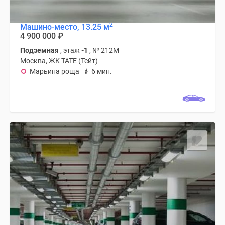
2
Машино-место, 13.25 м
4 900 000
₽
Подземная
, этаж
-1
, № 212М
Москва, ЖК TATE (Тейт)
Марьина роща
6 мин.