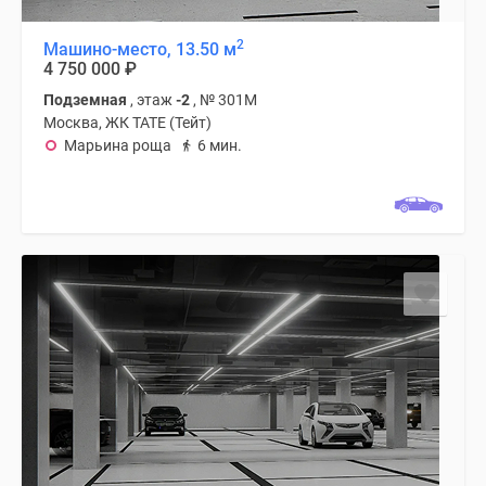
2
Машино-место, 13.50 м
4 750 000
₽
Подземная
, этаж
-2
, № 301М
Москва, ЖК TATE (Тейт)
Марьина роща
6 мин.