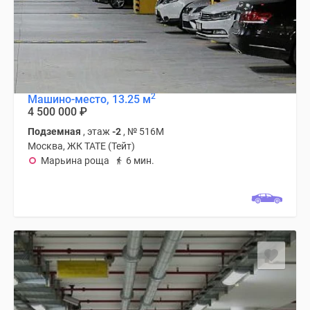
Новости
недвижимости
Мнение
эксперта
Аналитика
рынка
2
Машино-место, 13.25 м
Покупателю
4 500 000
₽
Экспертиза
Подземная
, этаж
-2
, № 516М
новостроек
Москва, ЖК TATE (Тейт)
Эксперты
Марьина роща
6 мин.
и
авторы
О
проекте
Контакты
Реклама
на
сайте
Vk