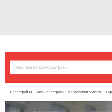
Новостройки
Квартиры
Удобный поиск новостроек
Новострой-М
•
База новостроек
•
Московская область
•
Сер