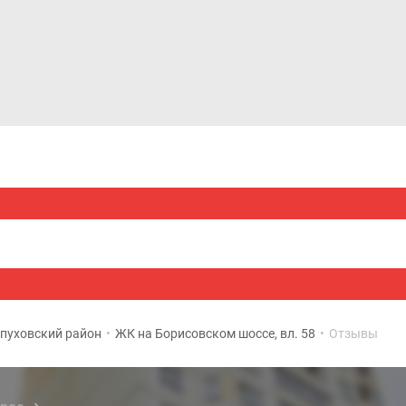
Дома и коттеджи
Ипотека
Медиа
Консультация
пуховский район
•
ЖК на Борисовском шоссе, вл. 58
•
Отзывы