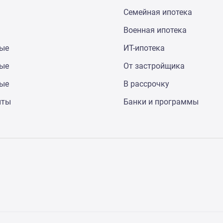
Семейная ипотека
Военная ипотека
ные
ИТ-ипотека
ные
От застройщика
ные
В рассрочку
нты
Банки и программы