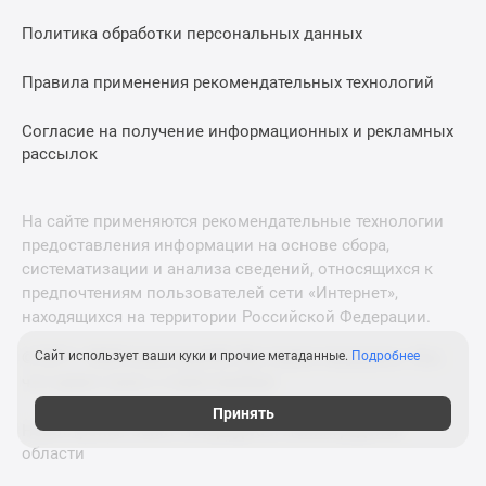
Политика обработки персональных данных
Правила применения рекомендательных технологий
Согласие на получение информационных и рекламных
рассылок
На сайте применяются рекомендательные технологии
предоставления информации на основе сбора,
систематизации и анализа сведений, относящихся к
предпочтениям пользователей сети «Интернет»,
находящихся на территории Российской Федерации.
© 2011—2026 Новострой-М. Все права защищены. Всё,
Сайт использует ваши куки и прочие метаданные.
Подробнее
что нужно знать о новостройках
Принять
Новостройки Санкт-Петербурга и Ленинградской
области