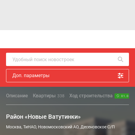
Удобный поиск новостроек
Доп. параметры
Описание
Квартиры
Ход строительства
338
01.08.2
Район «Новые Ватутинки»
Москва, ТиНАО, Новомосковский АО, Десеновское С/П