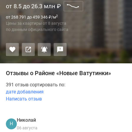
от 8.5 до 26.3 млн
₽
2
от 268 791 до 459 346
₽
/м
Цены за квартиры
от
8 августа
по данным официального сайта
Отзывы о Районе «Новые Ватутинки»
391 отзыв сортировать по:
дате добавления
Написать отзыв
Николай
Н
06 августа