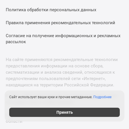
Политика обработки персональных данных
Правила применения рекомендательных технологий
Согласие на получение информационных и рекламных
рассылок
На сайте применяются рекомендательные технологии
предоставления информации на основе сбора,
систематизации и анализа сведений, относящихся к
предпочтениям пользователей сети «Интернет»,
находящихся на территории Российской Федерации.
© 2011—2026 Новострой-М. Все права защищены. Всё,
Сайт использует ваши куки и прочие метаданные.
Подробнее
что нужно знать о новостройках
Принять
Новостройки Санкт-Петербурга и Ленинградской
области